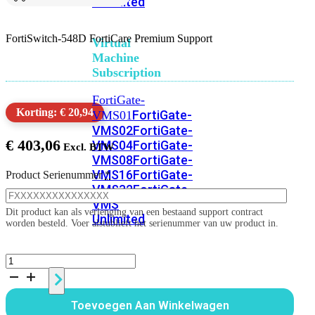
Unlimited
FortiSwitch-548D FortiCare Premium Support
Virtual
Machine
Subscription
FortiGate-
Korting: € 20,94
FortiGate-
VMS01
VMS02
FortiGate-
€
403,06
VMS04
FortiGate-
VMS08
FortiGate-
VMS16
FortiGate-
Product Serienummer
*
VMS32
FortiGate-
VMS
Dit product kan als verlenging van een bestaand support contract
Unlimited
worden besteld. Voer alstublieft het serienummer van uw product in.
FortiSwitch-
Switch
548D
1
jaar
Alle
Toevoegen Aan Winkelwagen
FortiCare