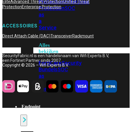
Protection
Enterprise
Elite
Advanced Threat Protection
Unified Threat
Protection
Enterprise Protection
Protection
SOC
as
a
ACCESSOIRES
Service
Direct Attach Cable (DAC)
Transceiver
Rackmount
Alles
bekijken
SecurityFabric.nl is een handelsnaam van Wifi Experts B.V,
een Fortinet Partner sinds 2007.
FortiCare
Security
Copyright © 2026 – Wifi Experts B.V.
Bundels
SOC
as
a
Service
Endpoint
Beveiliging