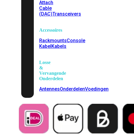
Attach
Cable
(DAC)
Transceivers
Accessoires
Rackmounts
Console
Kabel
Kabels
Losse
&
Vervangende
Onderdelen
Antennes
Onderdelen
Voedingen