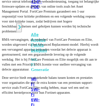
424F-
service omvat telefonische en webondersteuning, toegang tot belangrijke
POE
firmware-updates en gebruik van online tools zoals het Asset
Management Portal. FortiCare Premium garandeert een 1-uur
responstijd voor kritieke problemen en een volgende werkdag respons
WiFi
voor niet-kritieke issues, zodat bedrijven met hogere
beschikbaarheidseisen snel geholpen kunnen worden bij technische
problemen.
Alle
Access
RMA-vervangingen, als onderdeel van FortiCare Premium en Elite,
Points
worden uitgevoerd via het Advanced Replacement-model. Hierbij wordt
een vervangend apparaat verzonden voordat het defecte apparaat is
bekijken
geretourneerd, met een gegarandeerde levering op de volgende
Wi-
werkdag. Het is bij FortiCare Premium en Elite mogelijk om dit aan te
Fi
vullen met een Priority RMA licentie voor snellere vervanging van
Generatie
defecte apparatatuur.
Deze service biedt een uitstekende balans tussen kosten en prestaties
Wi-
voor organisaties die niet de extra kosten van een premium support-
Fi
service zoals FortiCare Elite nodig hebben, maar wel een snel en
5
Wi-
efficiënt herstelproces voor hun Fortinet-apparaten.
Fi
6
Wi-
Fi