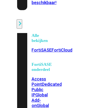
beschikbaar!
Cloud
Alle
bekijken
FortiSASE
FortiCloud
FortiSASE
onderdeel
Access
Point
Dedicated
Public
IP
Global
Add-
on
Global