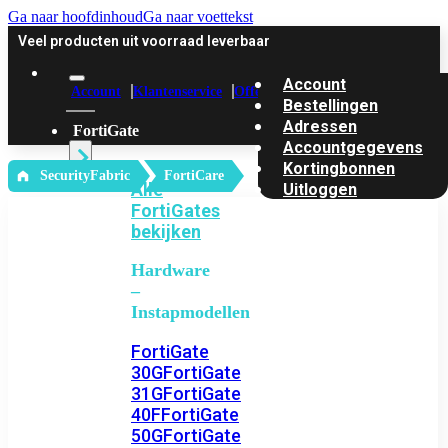
Ga naar hoofdinhoud
Ga naar voettekst
Veel producten uit voorraad leverbaar
Account
Account
Klantenservice
Offerte
Bestellingen
Adressen
FortiGate
Accountgegevens
Kortingbonnen
‎ SecurityFabric
FortiCare
Alle
Uitloggen
FortiGates
bekijken
Hardware
–
Instapmodellen
FortiGate
30G
FortiGate
31G
FortiGate
40F
FortiGate
50G
FortiGate