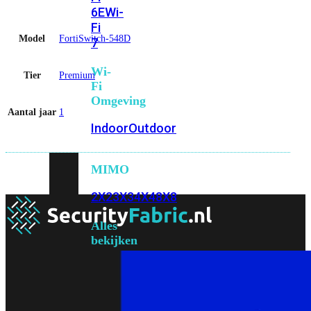
6E
Wi-
Fi
Model
FortiSwitch-548D
7
Wi-
Tier
Premium
Fi
Omgeving
Aantal jaar
1
Indoor
Outdoor
MIMO
2X2
3X3
4X4
8X8
Alles
bekijken
FortiAP
FortiWiFi
FortiGate