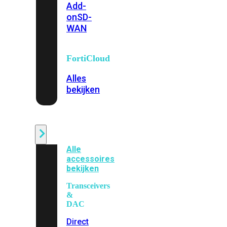
Add-
on
SD-
WAN
FortiCloud
Alles
bekijken
Accessoires
Alle
accessoires
bekijken
Transceivers
&
DAC
Direct