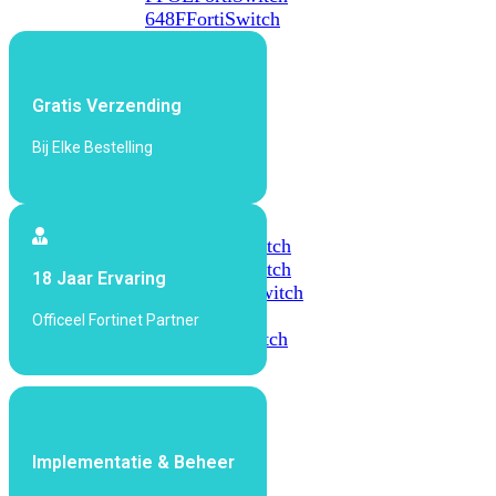
648F
FortiSwitch
648F-
FPOE
Gratis Verzending
FortiSwitch
Bij Elke Bestelling
1000
Series
FortiSwitch
1024E
FortiSwitch
1048E
FortiSwitch
18 Jaar Ervaring
T1024E
FortiSwitch
T1024F-
Officeel Fortinet Partner
FPOE
FortiSwitch
1048G
FortiSwitch
2000
Series
Implementatie & Beheer