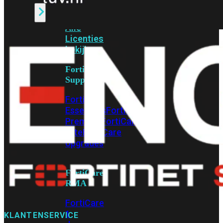
Alle
Licenties
bekijken
FortiCare
Support
FortiCare
Essentials
FortiCare
Premium
FortiCare
Elite
FortiCare
Upgrades
FortiCare
RMA
FortiCare
1
KLANTENSERVICE