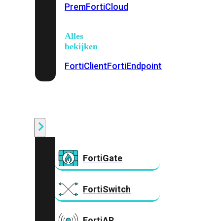
Prem
FortiCloud
Alles
bekijken
FortiClient
FortiEndpoint
Security
Fabric
Producten
FortiGate
FortiSwitch
FortiAP