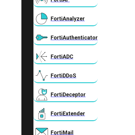
FortiAnalyzer
FortiAuthenticator
FortiADC
FortiDDoS
FortiDeceptor
FortiExtender
FortiMail