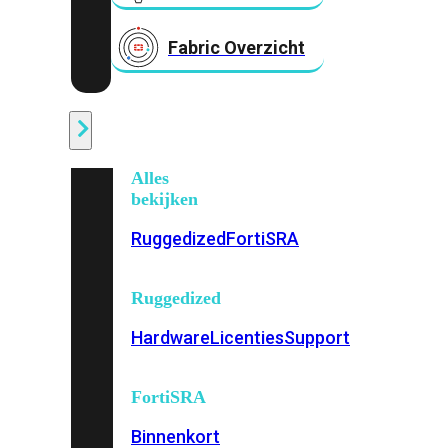
Fabric Overzicht
Industrieel
Alles
bekijken
Ruggedized
FortiSRA
Ruggedized
Hardware
Licenties
Support
FortiSRA
Binnenkort