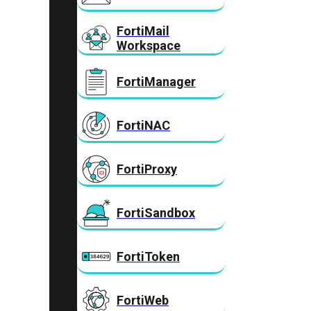
FortiMail
Workspace
FortiManager
FortiNAC
FortiProxy
FortiSandbox
FortiToken
FortiWeb