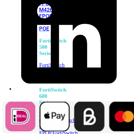
FPOE
FortiSwitch
M426E-
FPOE
FortiSwitchRugged
424F-
POE
FortiSwitch
500
Series
FortiSwitch
548D-
FPOE
FortiSwitch
600
Series
FortiSwitch
624F
FortiSwitch
624F-
FPOE
FortiSwitch