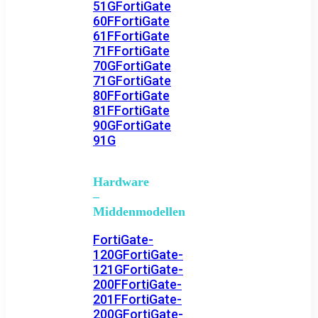
51G
FortiGate
60F
FortiGate
61F
FortiGate
71F
FortiGate
70G
FortiGate
71G
FortiGate
80F
FortiGate
81F
FortiGate
90G
FortiGate
91G
Hardware
–
Middenmodellen
FortiGate-
120G
FortiGate-
121G
FortiGate-
200F
FortiGate-
201F
FortiGate-
200G
FortiGate-