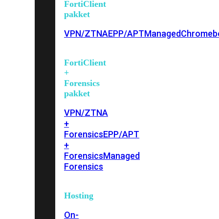
FortiClient
pakket
VPN/ZTNA
EPP/APT
Managed
Chromeb
FortiClient
+
Forensics
pakket
VPN/ZTNA
+
Forensics
EPP/APT
+
Forensics
Managed
Forensics
Hosting
On-