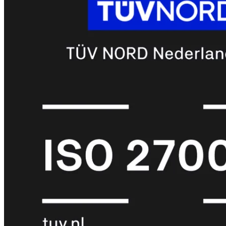
met
Wi-
Fi
(FortiWiFi)
FortiWiFi
30G
FortiWiFi
31G
FortiWiFi
40F
FortiWiFi
50G
FortiWiFi
51G
FortiWiFi
60F
FortiWiFi
61F
FortiWiFi
70G
FortiWiFi
71G
FortiWiFi
80F
FortiWiFi
81F
Licentie