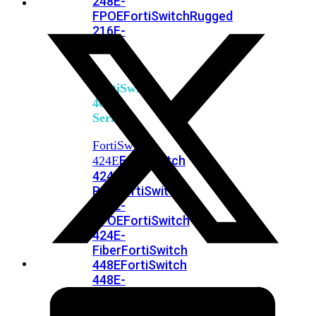
248E-
FPOE
FortiSwitchRugged
216F-
POE
FortiSwitch
400
Series
FortiSwitch
FortiSwitch
424E
424E-
POE
FortiSwitch
424E-
FPOE
FortiSwitch
424E-
Fiber
FortiSwitch
448E
FortiSwitch
448E-
POE
FortiSwitch
448E-