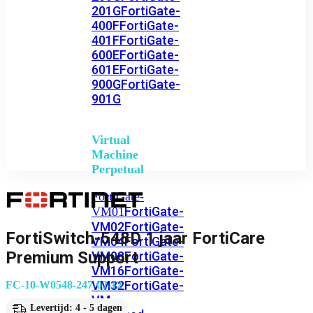
201G
FortiGate-
400F
FortiGate-
401F
FortiGate-
600E
FortiGate-
601E
FortiGate-
900G
FortiGate-
901G
Virtual
Machine
Perpetual
FortiGate-
FortiGate-
VM01
VM02
FortiGate-
FortiSwitch-548D 1 jaar FortiCare
VM04
FortiGate-
Premium Support
VM08
FortiGate-
VM16
FortiGate-
VM32
FortiGate-
FC-10-W0548-247-02-12
VM
Levertijd: 4 - 5 dagen