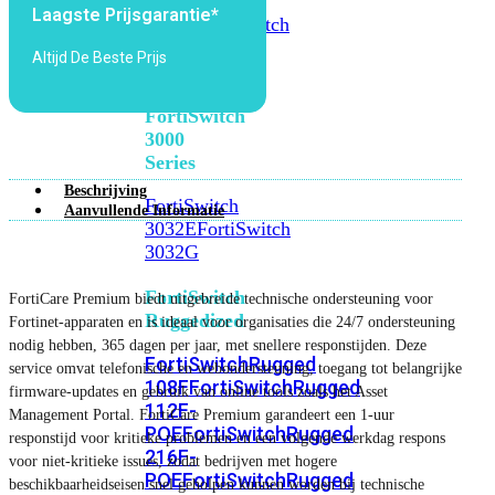
FortiSwitch
Laagste Prijsgarantie*
2048F
FortiSwitch
2048F-
Altijd De Beste Prijs
B2F
FortiSwitch
3000
Series
Beschrijving
FortiSwitch
Aanvullende Informatie
3032E
FortiSwitch
3032G
FortiSwitch
FortiCare Premium biedt uitgebreide technische ondersteuning voor
Ruggedized
Fortinet-apparaten en is ideaal voor organisaties die 24/7 ondersteuning
nodig hebben, 365 dagen per jaar, met snellere responstijden. Deze
FortiSwitchRugged
service omvat telefonische en webondersteuning, toegang tot belangrijke
108F
FortiSwitchRugged
firmware-updates en gebruik van online tools zoals het Asset
112F-
Management Portal. FortiCare Premium garandeert een 1-uur
POE
FortiSwitchRugged
responstijd voor kritieke problemen en een volgende werkdag respons
216F-
voor niet-kritieke issues, zodat bedrijven met hogere
POE
FortiSwitchRugged
beschikbaarheidseisen snel geholpen kunnen worden bij technische