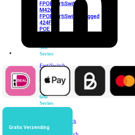
FPOE
FortiSwitch
M426E-
FPOE
FortiSwitchRugged
424F-
POE
FortiSwitch
500
Series
FortiSwitch
548D-
FPOE
FortiSwitch
600
Series
FortiSwitch
624F
FortiSwitch
Gratis Verzending
624F-
FPOE
FortiSwitch