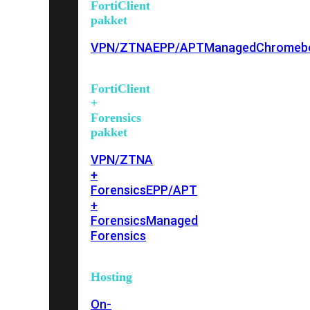
FortiClient
pakket
VPN/ZTNA
EPP/APT
Managed
Chromeb
FortiClient
+
Forensics
pakket
VPN/ZTNA
+
Forensics
EPP/APT
+
Forensics
Managed
Forensics
Hosting
On-