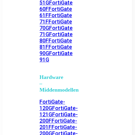
51G
FortiGate
60F
FortiGate
61F
FortiGate
71F
FortiGate
70G
FortiGate
71G
FortiGate
80F
FortiGate
81F
FortiGate
90G
FortiGate
91G
Hardware
–
Middenmodellen
FortiGate-
120G
FortiGate-
121G
FortiGate-
200F
FortiGate-
201F
FortiGate-
200G
FortiGate-