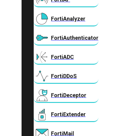
FortiAnalyzer
FortiAuthenticator
FortiADC
FortiDDoS
FortiDeceptor
FortiExtender
FortiMail