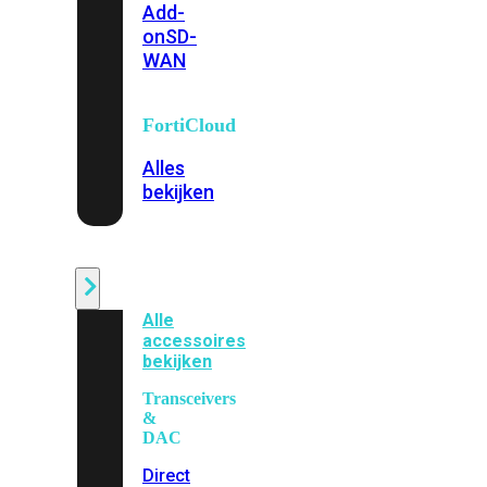
Add-
on
SD-
WAN
FortiCloud
Alles
bekijken
Accessoires
Alle
accessoires
bekijken
Transceivers
&
DAC
Direct