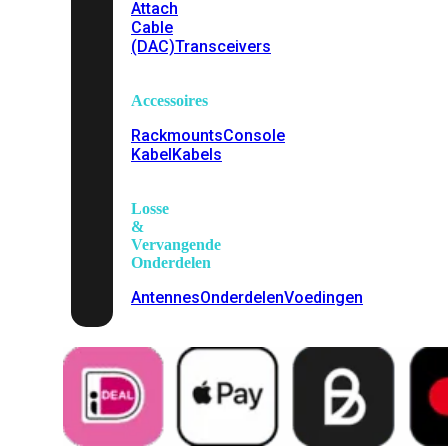
Attach
Cable
(DAC)
Transceivers
Accessoires
Rackmounts
Console
Kabel
Kabels
Losse
&
Vervangende
Onderdelen
Antennes
Onderdelen
Voedingen