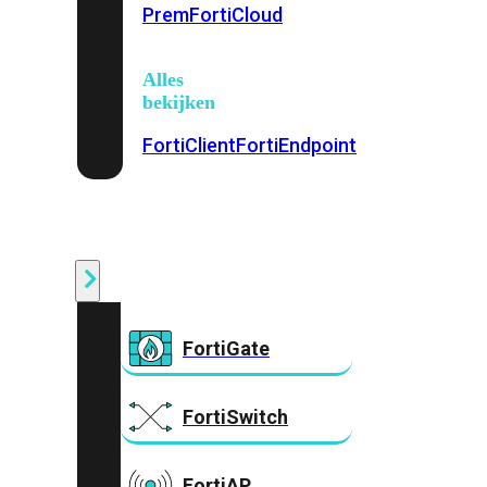
Prem
FortiCloud
Alles
bekijken
FortiClient
FortiEndpoint
Security
Fabric
Producten
FortiGate
FortiSwitch
FortiAP