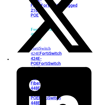
248E-
FPOE
FortiSwitchRugged
216F-
POE
FortiSwitch
400
Series
FortiSwitch
FortiSwitch
424E
424E-
POE
FortiSwitch
424E-
FPOE
FortiSwitch
424E-
Fiber
FortiSwitch
448E
FortiSwitch
448E-
POE
FortiSwitch
448E-