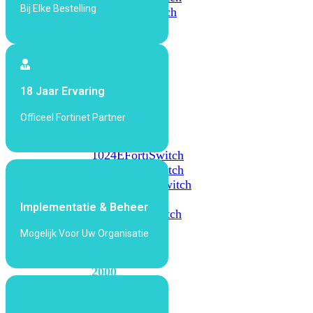
Bij Elke Bestelling
648F
FortiSwitch
648F-
FPOE
FortiSwitch
18 Jaar Ervaring
1000
Series
Officeel Fortinet Partner
FortiSwitch
1024E
FortiSwitch
1048E
FortiSwitch
T1024E
FortiSwitch
T1024F-
Implementatie & Beheer
FPOE
FortiSwitch
1048G
Mogelijk Voor Uw Organisatie
FortiSwitch
2000
Series