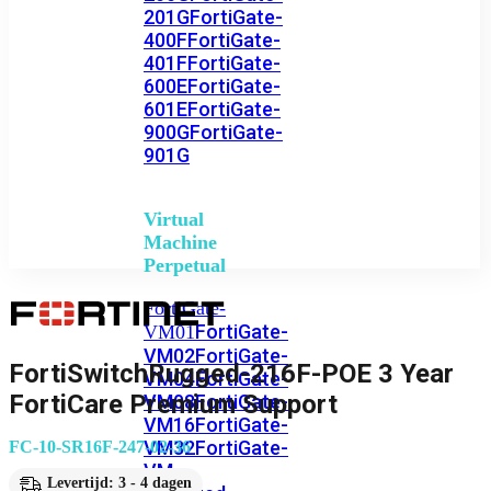
201G
FortiGate-
400F
FortiGate-
401F
FortiGate-
600E
FortiGate-
601E
FortiGate-
900G
FortiGate-
901G
Virtual
Machine
Perpetual
FortiGate-
FortiGate-
VM01
VM02
FortiGate-
FortiSwitchRugged-216F-POE 3 Year
VM04
FortiGate-
FortiCare Premium Support
VM08
FortiGate-
VM16
FortiGate-
VM32
FortiGate-
FC-10-SR16F-247-02-36
VM
Levertijd: 3 - 4 dagen