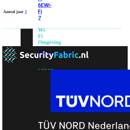
6E
Wi-
Fi
Aantal jaar
3
7
Wi-
Fi
Omgeving
Indoor
Outdoor
MIMO
2X2
3X3
4X4
8X8
Alles
bekijken
FortiAP
FortiWiFi
FortiGate