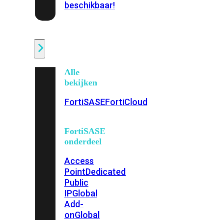
beschikbaar!
Cloud
Alle
bekijken
FortiSASE
FortiCloud
FortiSASE
onderdeel
Access
Point
Dedicated
Public
IP
Global
Add-
on
Global