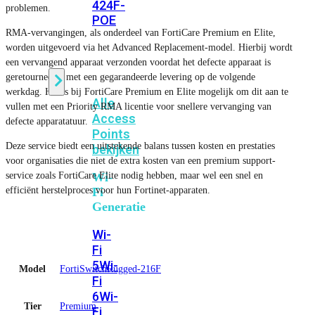
424F-
problemen.
POE
RMA-vervangingen, als onderdeel van FortiCare Premium en Elite,
worden uitgevoerd via het Advanced Replacement-model. Hierbij wordt
WiFi
een vervangend apparaat verzonden voordat het defecte apparaat is
geretourneerd, met een gegarandeerde levering op de volgende
werkdag. Het is bij FortiCare Premium en Elite mogelijk om dit aan te
Alle
vullen met een Priority RMA licentie voor snellere vervanging van
Access
defecte apparatatuur.
Points
Deze service biedt een uitstekende balans tussen kosten en prestaties
bekijken
voor organisaties die niet de extra kosten van een premium support-
service zoals FortiCare Elite nodig hebben, maar wel een snel en
Wi-
efficiënt herstelproces voor hun Fortinet-apparaten.
Fi
Generatie
Wi-
Fi
5
Wi-
Model
FortiSwitchRugged-216F
Fi
6
Wi-
Tier
Premium
Fi