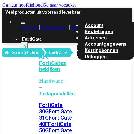
Ga naar hoofdinhoud
Ga naar voettekst
Veel producten uit voorraad leverbaar
Account
Account
Klantenservice
Offerte
Bestellingen
Adressen
FortiGate
Accountgegevens
Kortingbonnen
‎ SecurityFabric
FortiCare
Alle
Uitloggen
FortiGates
bekijken
Hardware
–
Instapmodellen
FortiGate
30G
FortiGate
31G
FortiGate
40F
FortiGate
50G
FortiGate