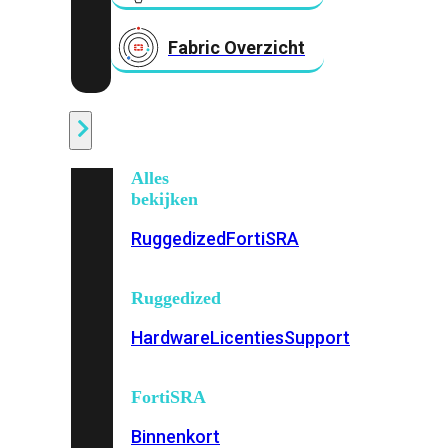
Fabric Overzicht
Industrieel
Alles
bekijken
Ruggedized
FortiSRA
Ruggedized
Hardware
Licenties
Support
FortiSRA
Binnenkort