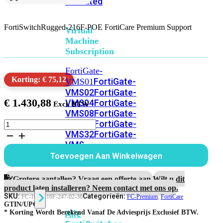
Unlimited
FortiSwitchRugged-216F-POE FortiCare Premium Support
Virtual
Machine
Subscription
FortiGate-
Korting: € 75,12
FortiGate-
VMS01
VMS02
FortiGate-
€
1.430,88
VMS04
FortiGate-
VMS08
FortiGate-
VMS16
FortiGate-
FortiSwitchRugged-
216F-
VMS32
FortiGate-
POE
VMS
3
Unlimited
Toevoegen Aan Winkelwagen
Year
FortiCare
Premium
Grotere aantallen? Vraag een offerte aan.
Wilt u dit
Switch
Support
product laten installeren? Neem contact met ons op.
aantal
SKU:
Categorieën:
FC-10-SR16F-247-02-36
FC-Premium
,
FortiCare
GTIN/UPC:
Alle
* Korting Wordt Berekend Vanaf De Adviesprijs Exclusief BTW.