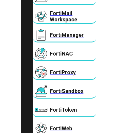
FortiMail
Workspace
FortiManager
FortiNAC
FortiProxy
FortiSandbox
FortiToken
FortiWeb