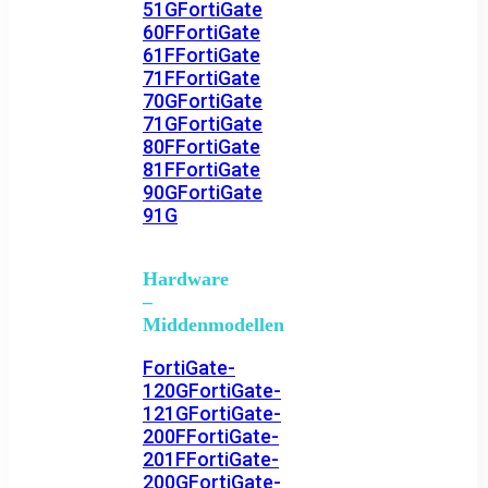
51G
FortiGate
60F
FortiGate
61F
FortiGate
71F
FortiGate
70G
FortiGate
71G
FortiGate
80F
FortiGate
81F
FortiGate
90G
FortiGate
91G
Hardware
–
Middenmodellen
FortiGate-
120G
FortiGate-
121G
FortiGate-
200F
FortiGate-
201F
FortiGate-
200G
FortiGate-