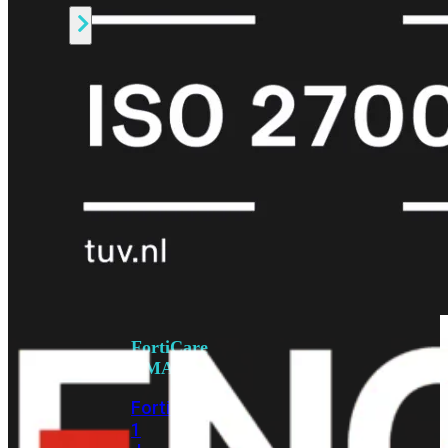
Alle
Licenties
bekijken
FortiCare
Support
FortiCare
Essentials
FortiCare
Premium
FortiCare
Elite
FortiCare
Upgrades
FortiCare
RMA
FortiCare
1