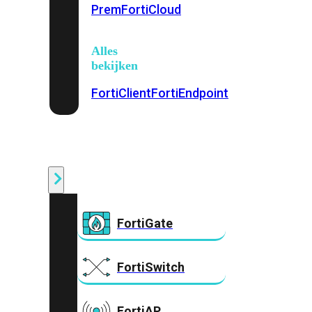
Prem
FortiCloud
Alles
bekijken
FortiClient
FortiEndpoint
Security
Fabric
Producten
FortiGate
FortiSwitch
FortiAP