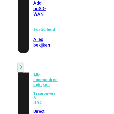
Add-
on
SD-
WAN
FortiCloud
Alles
bekijken
Accessoires
Alle
accessoires
bekijken
Transceivers
&
DAC
Direct