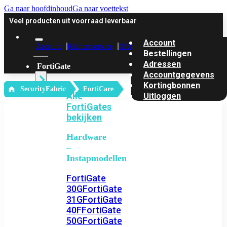
Ga naar hoofdinhoud
Ga naar voettekst
Veel producten uit voorraad leverbaar
Account
Account
Klantenservice
Offerte
Bestellingen
Adressen
FortiGate
Accountgegevens
Kortingbonnen
‎ SecurityFabric
FortiCare
Alle
Uitloggen
FortiGates
bekijken
Hardware
–
Instapmodellen
FortiGate
30G
FortiGate
31G
FortiGate
40F
FortiGate
50G
FortiGate