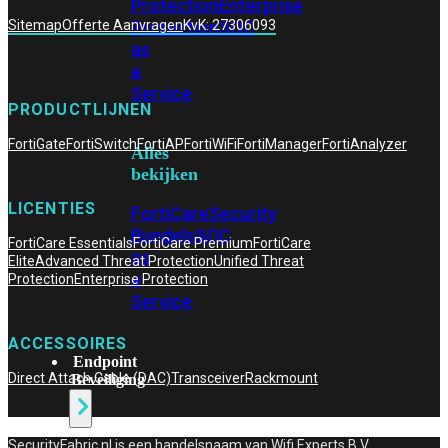
Protection
Enterprise
Protection
SOC
Sitemap
Offerte Aanvragen
KvK: 27306093
as
a
Service
PRODUCTLIJNEN
FortiGate
FortiSwitch
FortiAP
FortiWiFi
FortiManager
FortiAnalyzer
Alles
bekijken
LICENTIES
FortiCare
Security
Bundels
SOC
FortiCare Essentials
FortiCare Premium
FortiCare
as
Elite
Advanced Threat Protection
Unified Threat
a
Protection
Enterprise Protection
Service
ACCESSOIRES
Endpoint
Direct Attach Cable (DAC)
Transceiver
Rackmount
Beveiliging
SecurityFabric.nl is een handelsnaam van Wifi Experts B.V,