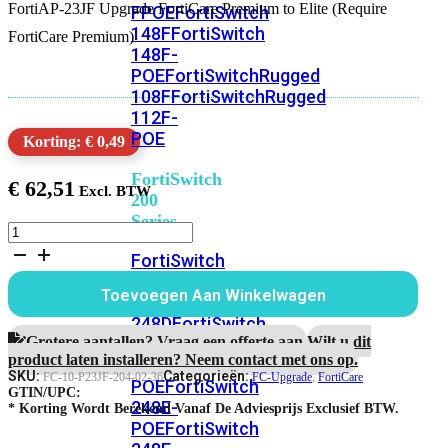
FortiAP-23JF Upgrade FortiCare Premium to Elite (Require
FPOE
FortiSwitch
148F
FortiSwitch
FortiCare Premium)
148F-
POE
FortiSwitchRugged
108F
FortiSwitchRugged
112F-
POE
Korting: € 0,49
FortiSwitch
€
62,51
200
Series
FortiAP-
23JF
FortiSwitch
3
224D-
jaar
Toevoegen Aan Winkelwagen
FPOE
FortiSwitch
Upgrade
FortiCare
248D
FortiSwitch
Premium
Grotere aantallen? Vraag een offerte aan.
Wilt u dit
224E
Fortiswitch
naar
product laten installeren? Neem contact met ons op.
224E-
Elite
SKU:
Categorieën:
FC-10-P23JF-204-02-36
FC-Upgrade
,
FortiCare
POE
FortiSwitch
Support
GTIN/UPC:
248E-
aantal
* Korting Wordt Berekend Vanaf De Adviesprijs Exclusief BTW.
POE
FortiSwitch