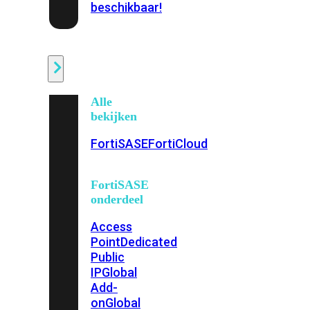
beschikbaar!
Cloud
Alle
bekijken
FortiSASE
FortiCloud
FortiSASE
onderdeel
Access
Point
Dedicated
Public
IP
Global
Add-
on
Global