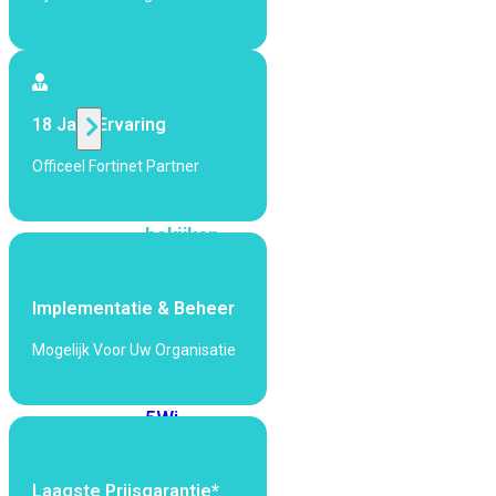
424F-
POE
WiFi
18 Jaar Ervaring
Alle
Officeel Fortinet Partner
Access
Points
bekijken
Wi-
Fi
Implementatie & Beheer
Generatie
Mogelijk Voor Uw Organisatie
Wi-
Fi
5
Wi-
Fi
6
Wi-
Fi
Laagste Prijsgarantie*