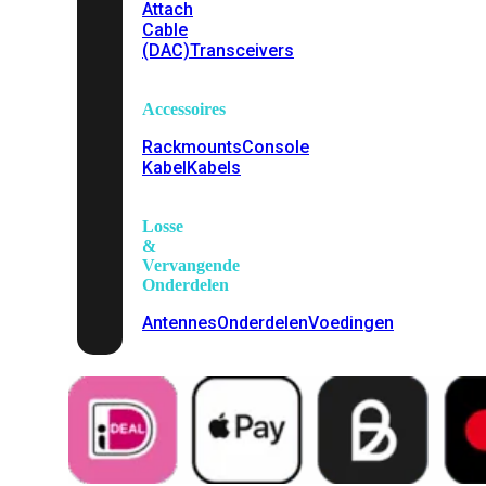
Attach
Cable
(DAC)
Transceivers
Accessoires
Rackmounts
Console
Kabel
Kabels
Losse
&
Vervangende
Onderdelen
Antennes
Onderdelen
Voedingen