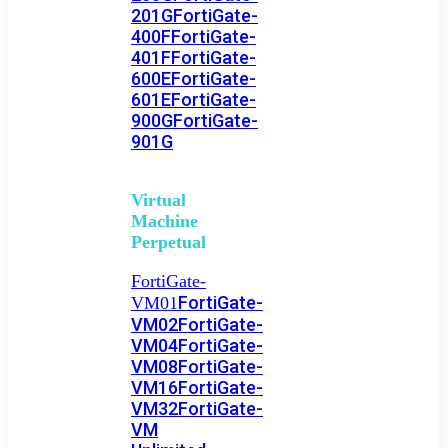
201G
FortiGate-
400F
FortiGate-
401F
FortiGate-
600E
FortiGate-
601E
FortiGate-
900G
FortiGate-
901G
Virtual
Machine
Perpetual
FortiGate-
FortiGate-
VM01
VM02
FortiGate-
VM04
FortiGate-
VM08
FortiGate-
VM16
FortiGate-
VM32
FortiGate-
VM