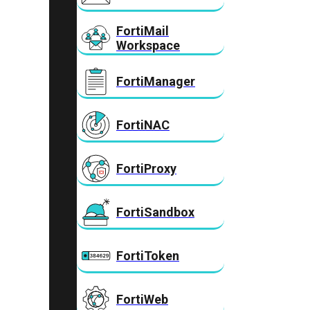
FortiMail
Workspace
FortiManager
FortiNAC
FortiProxy
FortiSandbox
FortiToken
FortiWeb