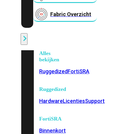
Fabric Overzicht
Industrieel
Alles
bekijken
Ruggedized
FortiSRA
Ruggedized
Hardware
Licenties
Support
FortiSRA
Binnenkort