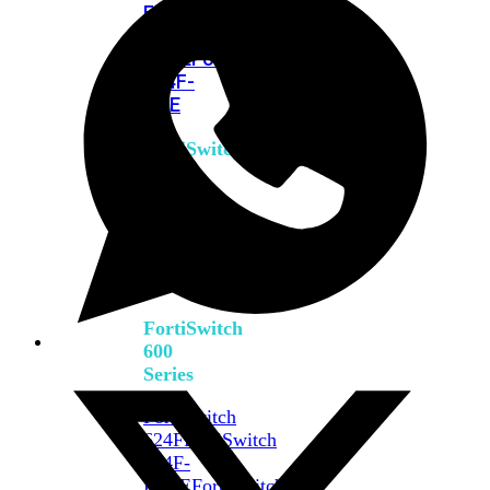
FPOE
FortiSwitch
M426E-
FPOE
FortiSwitchRugged
424F-
POE
FortiSwitch
500
Series
FortiSwitch
548D-
FPOE
FortiSwitch
600
Series
FortiSwitch
624F
FortiSwitch
624F-
FPOE
FortiSwitch