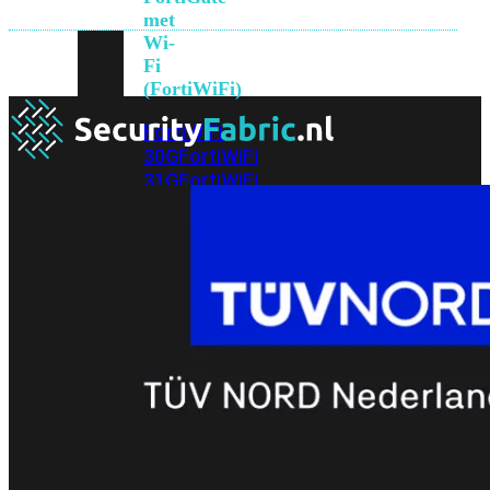
met
Wi-
Fi
(FortiWiFi)
FortiWiFi
30G
FortiWiFi
31G
FortiWiFi
40F
FortiWiFi
50G
FortiWiFi
51G
FortiWiFi
60F
FortiWiFi
61F
FortiWiFi
70G
FortiWiFi
71G
FortiWiFi
80F
FortiWiFi
81F
Licentie