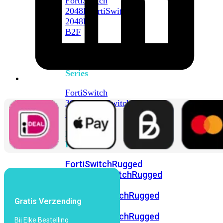
FortiSwitch
2048F
FortiSwitch
2048F-
B2F
FortiSwitch
3000
Series
FortiSwitch
3032E
FortiSwitch
3032G
FortiSwitch
Ruggedized
FortiSwitchRugged
108F
FortiSwitchRugged
112F-
POE
FortiSwitchRugged
Gratis Verzending
216F-
POE
FortiSwitchRugged
Bij Elke Bestelling