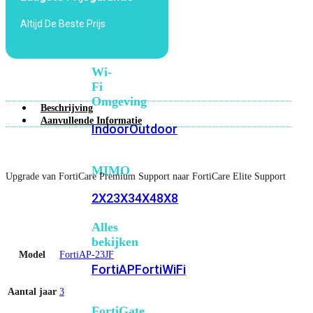
6E
Wi-
Altijd De Beste Prijs
Fi
7
Wi-
Fi
Omgeving
Beschrijving
Aanvullende Informatie
Indoor
Outdoor
MIMO
Upgrade van FortiCare Premium Support naar FortiCare Elite Support
2X2
3X3
4X4
8X8
Alles
bekijken
Model
FortiAP-23JF
FortiAP
FortiWiFi
Aantal jaar
3
FortiGate