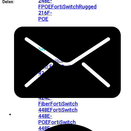
248E-
Delen:
FPOE
FortiSwitchRugged
216F-
POE
FortiSwitch
400
Series
FortiSwitch
FortiSwitch
424E
424E-
POE
FortiSwitch
424E-
FPOE
FortiSwitch
424E-
Fiber
FortiSwitch
448E
FortiSwitch
448E-
POE
FortiSwitch
448E-