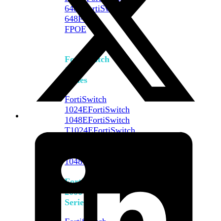
648F
FortiSwitch
648F-
FPOE
FortiSwitch
1000
Series
FortiSwitch
1024E
FortiSwitch
1048E
FortiSwitch
T1024E
FortiSwitch
T1024F-
FPOE
FortiSwitch
1048G
FortiSwitch
2000
Series