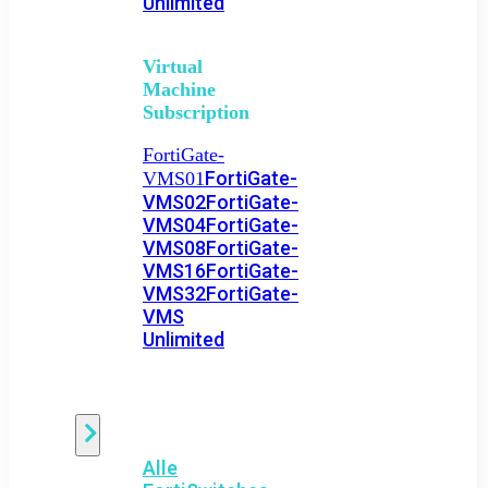
Unlimited
Virtual
Machine
Subscription
FortiGate-
FortiGate-
VMS01
VMS02
FortiGate-
VMS04
FortiGate-
VMS08
FortiGate-
VMS16
FortiGate-
VMS32
FortiGate-
VMS
Unlimited
Switch
Alle