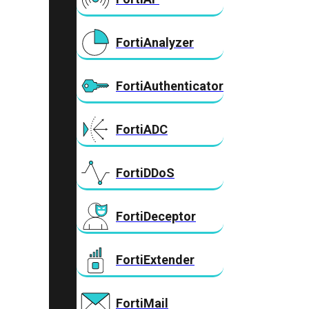
FortiAnalyzer
FortiAuthenticator
FortiADC
FortiDDoS
FortiDeceptor
FortiExtender
FortiMail