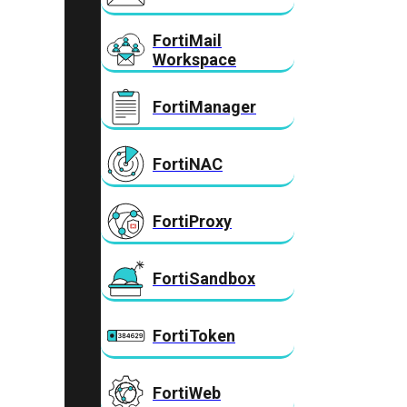
FortiMail
Workspace
FortiManager
FortiNAC
FortiProxy
FortiSandbox
FortiToken
FortiWeb