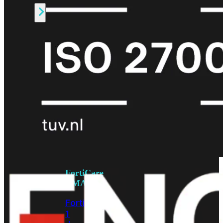
Alle
Licenties
bekijken
FortiCare
Support
FortiCare
Essentials
FortiCare
Premium
FortiCare
Elite
FortiCare
Upgrades
FortiCare
RMA
FortiCare
1