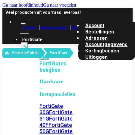
Ga naar hoofdinhoud
Ga naar voettekst
Veel producten uit voorraad leverbaar
Account
Account
Klantenservice
Offerte
Bestellingen
Adressen
FortiGate
Accountgegevens
Kortingbonnen
‎ SecurityFabric
FortiCare
Alle
Uitloggen
FortiGates
bekijken
Hardware
–
Instapmodellen
FortiGate
30G
FortiGate
31G
FortiGate
40F
FortiGate
50G
FortiGate