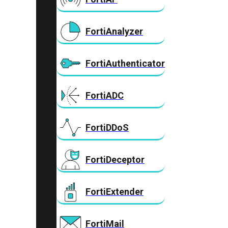
FortiAnalyzer
FortiAuthenticator
FortiADC
FortiDDoS
FortiDeceptor
FortiExtender
FortiMail