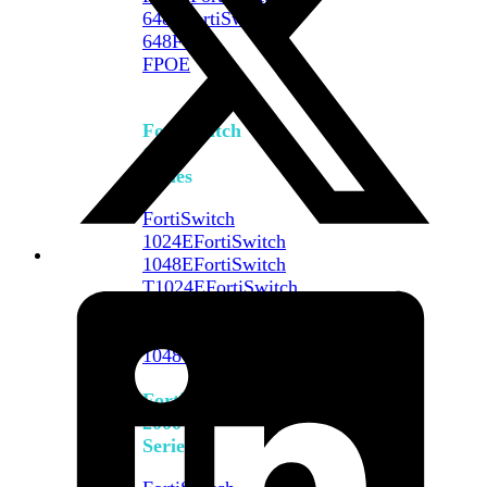
648F
FortiSwitch
648F-
FPOE
FortiSwitch
1000
Series
FortiSwitch
1024E
FortiSwitch
1048E
FortiSwitch
T1024E
FortiSwitch
T1024F-
FPOE
FortiSwitch
1048G
FortiSwitch
2000
Series