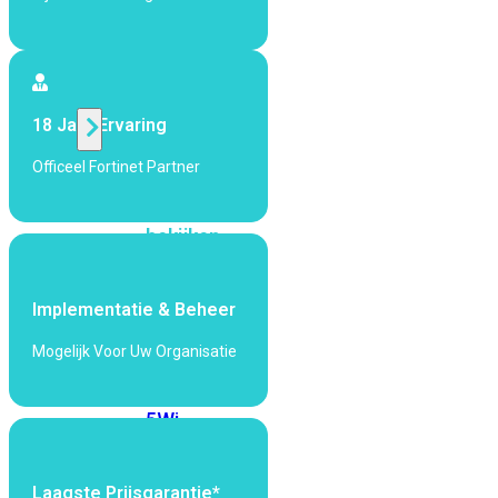
424F-
POE
WiFi
18 Jaar Ervaring
Alle
Officeel Fortinet Partner
Access
Points
bekijken
Wi-
Fi
Implementatie & Beheer
Generatie
Mogelijk Voor Uw Organisatie
Wi-
Fi
5
Wi-
Fi
6
Wi-
Fi
Laagste Prijsgarantie*