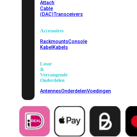
Attach
Cable
(DAC)
Transceivers
Accessoires
Rackmounts
Console
Kabel
Kabels
Losse
&
Vervangende
Onderdelen
Antennes
Onderdelen
Voedingen