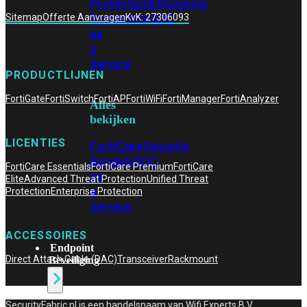
Protection
Enterprise
Protection
SOC
Sitemap
Offerte Aanvragen
KvK: 27306093
as
a
Service
PRODUCTLIJNEN
FortiGate
FortiSwitch
FortiAP
FortiWiFi
FortiManager
FortiAnalyzer
Alles
bekijken
LICENTIES
FortiCare
Security
Bundels
SOC
FortiCare Essentials
FortiCare Premium
FortiCare
as
Elite
Advanced Threat Protection
Unified Threat
a
Protection
Enterprise Protection
Service
ACCESSOIRES
Endpoint
Direct Attach Cable (DAC)
Transceiver
Rackmount
Beveiliging
SecurityFabric.nl is een handelsnaam van Wifi Experts B.V,