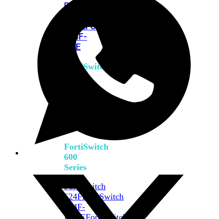
FPOE
FortiSwitch
M426E-
FPOE
FortiSwitchRugged
424F-
POE
FortiSwitch
500
Series
FortiSwitch
548D-
FPOE
FortiSwitch
600
Series
FortiSwitch
624F
FortiSwitch
624F-
FPOE
FortiSwitch