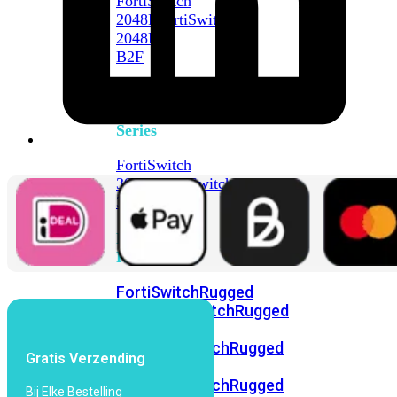
FortiSwitch
2048F
FortiSwitch
2048F-
B2F
FortiSwitch
3000
Series
FortiSwitch
3032E
FortiSwitch
3032G
FortiSwitch
Ruggedized
FortiSwitchRugged
108F
FortiSwitchRugged
112F-
POE
FortiSwitchRugged
Gratis Verzending
216F-
POE
FortiSwitchRugged
Bij Elke Bestelling