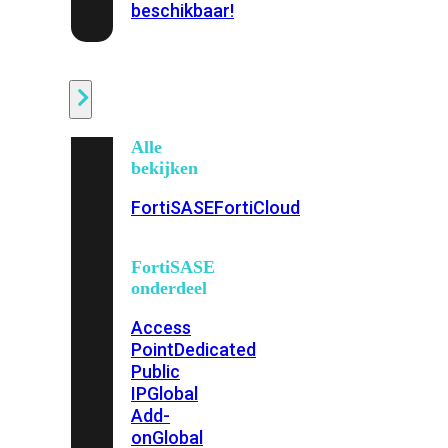
beschikbaar!
Cloud
Alle
bekijken
FortiSASE
FortiCloud
FortiSASE
onderdeel
Access
Point
Dedicated
Public
IP
Global
Add-
on
Global