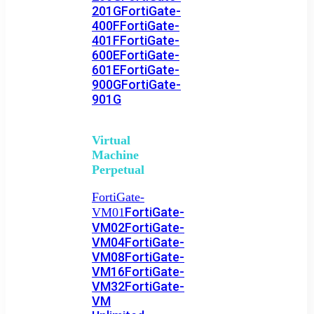
201G
FortiGate-
400F
FortiGate-
401F
FortiGate-
600E
FortiGate-
601E
FortiGate-
900G
FortiGate-
901G
Virtual
Machine
Perpetual
FortiGate-
FortiGate-
VM01
VM02
FortiGate-
VM04
FortiGate-
VM08
FortiGate-
VM16
FortiGate-
VM32
FortiGate-
VM