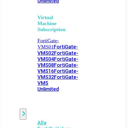
Unlimited
Virtual
Machine
Subscription
FortiGate-
FortiGate-
VMS01
VMS02
FortiGate-
VMS04
FortiGate-
VMS08
FortiGate-
VMS16
FortiGate-
VMS32
FortiGate-
VMS
Unlimited
Switch
Alle