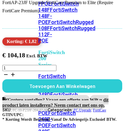
FortiAP-23JF Upgrade FortiCare Premium to Elite (Require
FPOE
FortiSwitch
148F
FortiSwitch
FortiCare Premium)
148F-
POE
FortiSwitchRugged
108F
FortiSwitchRugged
112F-
POE
Korting: € 1,82
FortiSwitch
€
104,18
200
Series
FortiAP-
23JF
FortiSwitch
5
224D-
jaar
Toevoegen Aan Winkelwagen
FPOE
FortiSwitch
Upgrade
FortiCare
248D
FortiSwitch
Premium
Grotere aantallen? Vraag een offerte aan.
Wilt u dit
224E
Fortiswitch
naar
product laten installeren? Neem contact met ons op.
224E-
Elite
SKU:
Categorieën:
FC-10-P23JF-204-02-60
FC-Upgrade
,
FortiCare
POE
FortiSwitch
Support
GTIN/UPC:
248E-
aantal
* Korting Wordt Berekend Vanaf De Adviesprijs Exclusief BTW.
POE
FortiSwitch