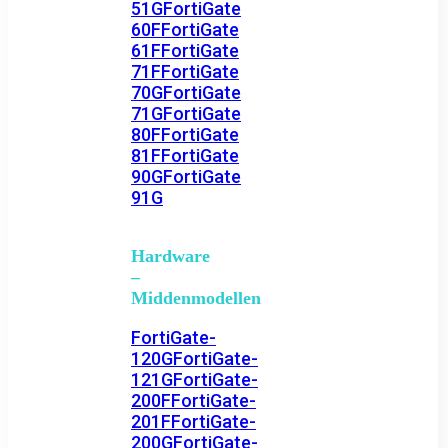
51G
FortiGate
60F
FortiGate
61F
FortiGate
71F
FortiGate
70G
FortiGate
71G
FortiGate
80F
FortiGate
81F
FortiGate
90G
FortiGate
91G
Hardware
–
Middenmodellen
FortiGate-
120G
FortiGate-
121G
FortiGate-
200F
FortiGate-
201F
FortiGate-
200G
FortiGate-