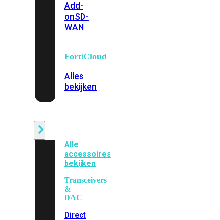
Add-
on
SD-
WAN
FortiCloud
Alles
bekijken
Accessoires
Alle
accessoires
bekijken
Transceivers
&
DAC
Direct