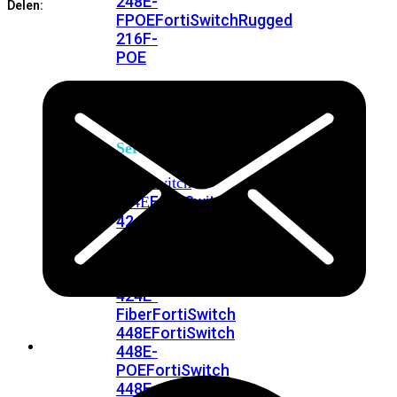
248E-
Delen:
FPOE
FortiSwitchRugged
216F-
POE
FortiSwitch
400
Series
FortiSwitch
FortiSwitch
424E
424E-
POE
FortiSwitch
424E-
FPOE
FortiSwitch
424E-
Fiber
FortiSwitch
448E
FortiSwitch
448E-
POE
FortiSwitch
448E-