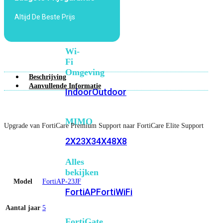
6E
Wi-
Altijd De Beste Prijs
Fi
7
Wi-
Fi
Omgeving
Beschrijving
Aanvullende Informatie
Indoor
Outdoor
MIMO
Upgrade van FortiCare Premium Support naar FortiCare Elite Support
2X2
3X3
4X4
8X8
Alles
bekijken
Model
FortiAP-23JF
FortiAP
FortiWiFi
Aantal jaar
5
FortiGate