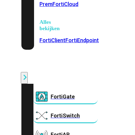
Prem
FortiCloud
Alles
bekijken
FortiClient
FortiEndpoint
Security
Fabric
Producten
FortiGate
FortiSwitch
FortiAP