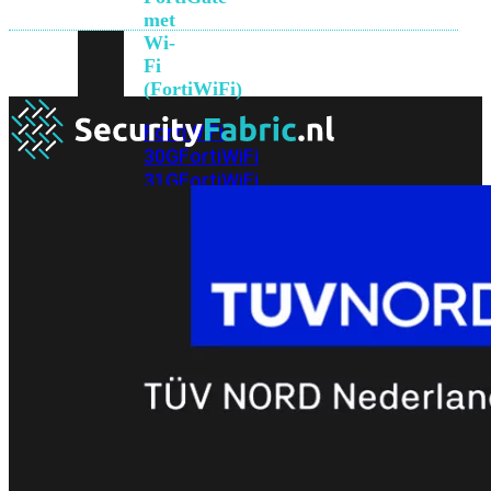
met
Wi-
Fi
(FortiWiFi)
FortiWiFi
30G
FortiWiFi
31G
FortiWiFi
40F
FortiWiFi
50G
FortiWiFi
51G
FortiWiFi
60F
FortiWiFi
61F
FortiWiFi
70G
FortiWiFi
71G
FortiWiFi
80F
FortiWiFi
81F
Licentie