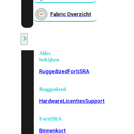
Fabric Overzicht
Industrieel
Alles
bekijken
Ruggedized
FortiSRA
Ruggedized
Hardware
Licenties
Support
FortiSRA
Binnenkort