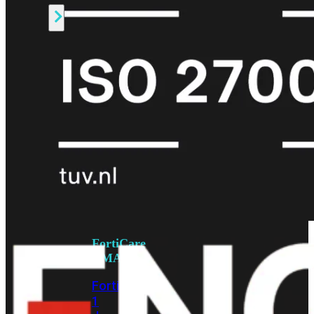
Alle
Licenties
bekijken
FortiCare
Support
FortiCare
Essentials
FortiCare
Premium
FortiCare
Elite
FortiCare
Upgrades
FortiCare
RMA
FortiCare
1