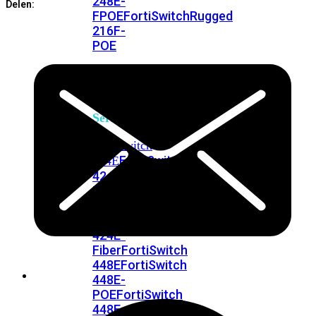
248E-
Delen:
FPOE
FortiSwitchRugged
216F-
POE
FortiSwitch
400
Series
FortiSwitch
FortiSwitch
424E
424E-
POE
FortiSwitch
424E-
FPOE
FortiSwitch
424E-
Fiber
FortiSwitch
448E
FortiSwitch
448E-
POE
FortiSwitch
448E-