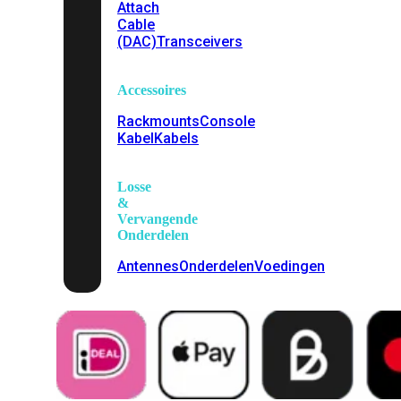
Attach
Cable
(DAC)
Transceivers
Accessoires
Rackmounts
Console
Kabel
Kabels
Losse
&
Vervangende
Onderdelen
Antennes
Onderdelen
Voedingen