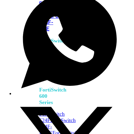
FPOE
FortiSwitch
M426E-
FPOE
FortiSwitchRugged
424F-
POE
FortiSwitch
500
Series
FortiSwitch
548D-
FPOE
FortiSwitch
600
Series
FortiSwitch
624F
FortiSwitch
624F-
FPOE
FortiSwitch