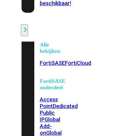
beschikbaar!
Cloud
Alle
bekijken
FortiSASE
FortiCloud
FortiSASE
onderdeel
Access
Point
Dedicated
Public
IP
Global
Add-
on
Global