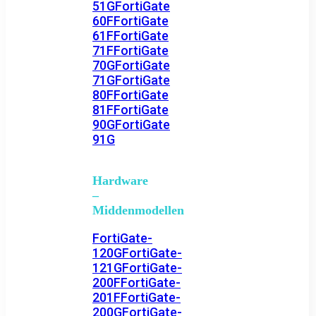
51G
FortiGate
60F
FortiGate
61F
FortiGate
71F
FortiGate
70G
FortiGate
71G
FortiGate
80F
FortiGate
81F
FortiGate
90G
FortiGate
91G
Hardware
–
Middenmodellen
FortiGate-
120G
FortiGate-
121G
FortiGate-
200F
FortiGate-
201F
FortiGate-
200G
FortiGate-