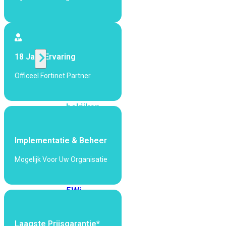
424F-
POE
WiFi
18 Jaar Ervaring
Alle
Officeel Fortinet Partner
Access
Points
bekijken
Wi-
Fi
Implementatie & Beheer
Generatie
Mogelijk Voor Uw Organisatie
Wi-
Fi
5
Wi-
Fi
6
Wi-
Fi
Laagste Prijsgarantie*