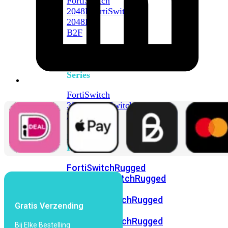
FortiSwitch
2048F
FortiSwitch
2048F-
B2F
FortiSwitch
3000
Series
FortiSwitch
3032E
FortiSwitch
3032G
FortiSwitch
Ruggedized
FortiSwitchRugged
108F
FortiSwitchRugged
112F-
POE
FortiSwitchRugged
Gratis Verzending
216F-
POE
FortiSwitchRugged
Bij Elke Bestelling