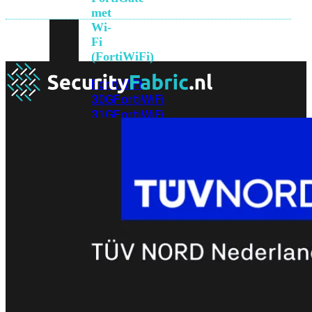
met
Wi-
Fi
(FortiWiFi)
FortiWiFi
30G
FortiWiFi
31G
FortiWiFi
40F
FortiWiFi
50G
FortiWiFi
51G
FortiWiFi
60F
FortiWiFi
61F
FortiWiFi
70G
FortiWiFi
71G
FortiWiFi
80F
FortiWiFi
81F
Licentie