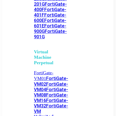
201G
FortiGate-
400F
FortiGate-
401F
FortiGate-
600E
FortiGate-
601E
FortiGate-
900G
FortiGate-
901G
Virtual
Machine
Perpetual
FortiGate-
FortiGate-
VM01
VM02
FortiGate-
VM04
FortiGate-
VM08
FortiGate-
VM16
FortiGate-
VM32
FortiGate-
VM