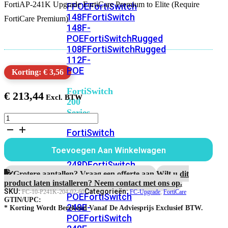
FortiAP-241K Upgrade FortiCare Premium to Elite (Require
FPOE
FortiSwitch
148F
FortiSwitch
FortiCare Premium)
148F-
POE
FortiSwitchRugged
108F
FortiSwitchRugged
112F-
POE
Korting: € 3,56
FortiSwitch
€
213,44
200
Series
FortiAP-
241K
FortiSwitch
5
224D-
jaar
Toevoegen Aan Winkelwagen
FPOE
FortiSwitch
Upgrade
FortiCare
248D
FortiSwitch
Premium
Grotere aantallen? Vraag een offerte aan.
Wilt u dit
224E
Fortiswitch
naar
product laten installeren? Neem contact met ons op.
224E-
Elite
SKU:
Categorieën:
FC-10-P241K-204-02-60
FC-Upgrade
,
FortiCare
POE
FortiSwitch
Support
GTIN/UPC:
248E-
aantal
* Korting Wordt Berekend Vanaf De Adviesprijs Exclusief BTW.
POE
FortiSwitch