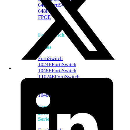
648F
FortiSwitch
648F-
FPOE
FortiSwitch
1000
Series
FortiSwitch
1024E
FortiSwitch
1048E
FortiSwitch
T1024E
FortiSwitch
T1024F-
FPOE
FortiSwitch
1048G
FortiSwitch
2000
Series