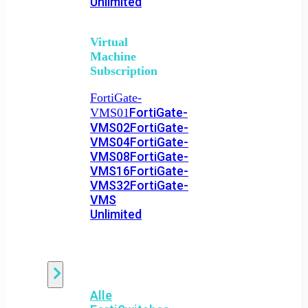
Unlimited
Virtual
Machine
Subscription
FortiGate-
FortiGate-
VMS01
VMS02
FortiGate-
VMS04
FortiGate-
VMS08
FortiGate-
VMS16
FortiGate-
VMS32
FortiGate-
VMS
Unlimited
Switch
Alle