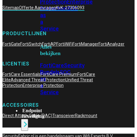
Protection
Enterprise
Protection
SOC
Sitemap
Offerte Aanvragen
KvK: 27306093
as
a
Service
PRODUCTLIJNEN
FortiGate
FortiSwitch
FortiAP
FortiWiFi
FortiManager
FortiAnalyzer
Alles
bekijken
LICENTIES
FortiCare
Security
Bundels
SOC
FortiCare Essentials
FortiCare Premium
FortiCare
as
Elite
Advanced Threat Protection
Unified Threat
a
Protection
Enterprise Protection
Service
ACCESSOIRES
Endpoint
Direct Attach Cable (DAC)
Transceiver
Rackmount
Beveiliging
SecurityFabric.nl is een handelsnaam van Wifi Experts B.V,