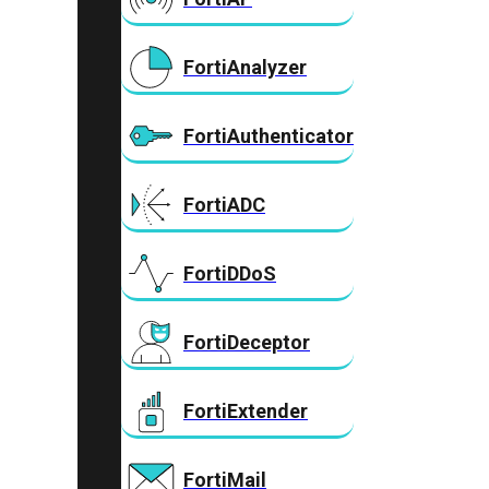
FortiAnalyzer
FortiAuthenticator
FortiADC
FortiDDoS
FortiDeceptor
FortiExtender
FortiMail