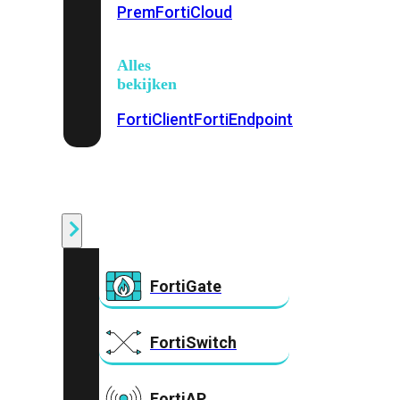
Prem
FortiCloud
Alles
bekijken
FortiClient
FortiEndpoint
Security
Fabric
Producten
FortiGate
FortiSwitch
FortiAP