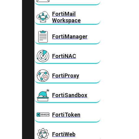
FortiMail
Workspace
FortiManager
FortiNAC
FortiProxy
FortiSandbox
FortiToken
FortiWeb