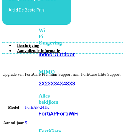
6E
Wi-
Altijd De Beste Prijs
Fi
7
Wi-
Fi
Omgeving
Beschrijving
Aanvullende Informatie
Indoor
Outdoor
MIMO
Upgrade van FortiCare Premium Support naar FortiCare Elite Support
2X2
3X3
4X4
8X8
Alles
bekijken
Model
FortiAP-241K
FortiAP
FortiWiFi
Aantal jaar
5
FortiGate