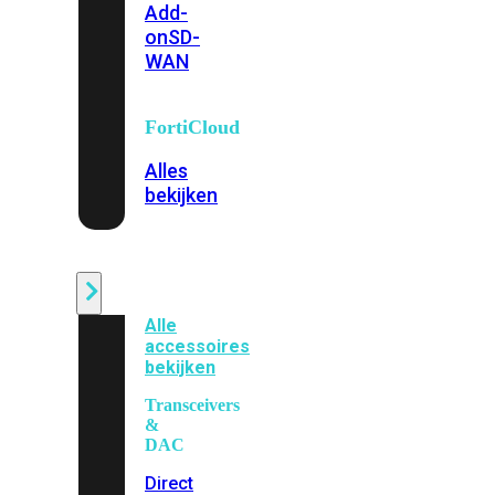
Add-
on
SD-
WAN
FortiCloud
Alles
bekijken
Accessoires
Alle
accessoires
bekijken
Transceivers
&
DAC
Direct