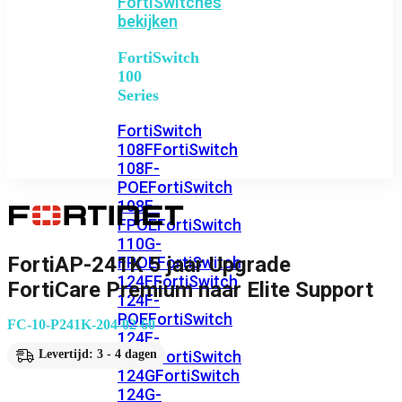
FortiSwitches
bekijken
FortiSwitch
100
Series
FortiSwitch
108F
FortiSwitch
108F-
POE
FortiSwitch
108F-
FPOE
FortiSwitch
110G-
FortiAP-241K 5 jaar Upgrade
FPOE
FortiSwitch
124F
FortiSwitch
FortiCare Premium naar Elite Support
124F-
POE
FortiSwitch
FC-10-P241K-204-02-60
124F-
FPOE
FortiSwitch
Levertijd: 3 - 4 dagen
124G
FortiSwitch
124G-