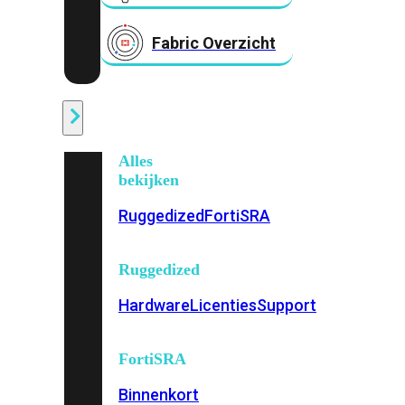
Fabric Overzicht
Industrieel
Alles
bekijken
Ruggedized
FortiSRA
Ruggedized
Hardware
Licenties
Support
FortiSRA
Binnenkort