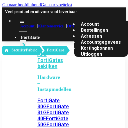
Ga naar hoofdinhoud
Ga naar voettekst
Veel producten uit voorraad leverbaar
Account
Account
Klantenservice
Offerte
Bestellingen
Adressen
FortiGate
Accountgegevens
Kortingbonnen
‎ SecurityFabric
FortiCare
Alle
Uitloggen
FortiGates
bekijken
Hardware
–
Instapmodellen
FortiGate
30G
FortiGate
31G
FortiGate
40F
FortiGate
50G
FortiGate