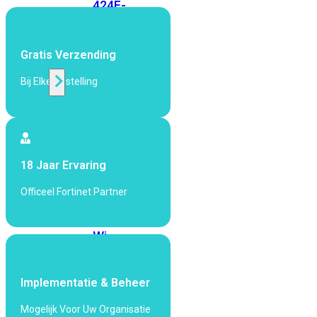
424F-
POE
Gratis Verzending
WiFi
Bij Elke Bestelling
Alle
Access
Points
bekijken
18 Jaar Ervaring
Wi-
Fi
Officeel Fortinet Partner
Generatie
Wi-
Fi
5
Wi-
Fi
Implementatie & Beheer
6
Wi-
Mogelijk Voor Uw Organisatie
Fi