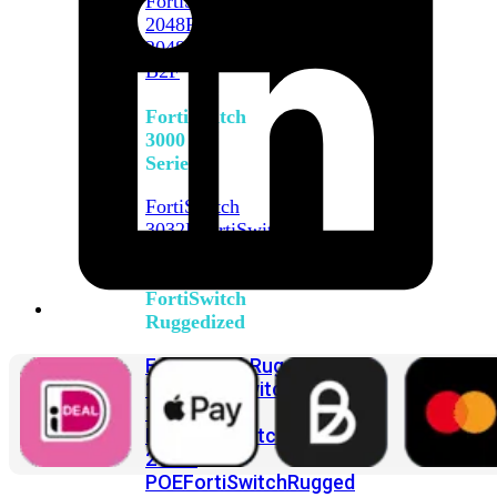
FortiSwitch
2048F
FortiSwitch
2048F-
B2F
FortiSwitch
3000
Series
FortiSwitch
3032E
FortiSwitch
3032G
FortiSwitch
Ruggedized
FortiSwitchRugged
108F
FortiSwitchRugged
112F-
POE
FortiSwitchRugged
216F-
POE
FortiSwitchRugged