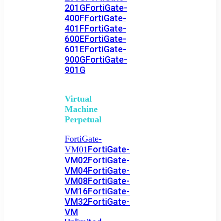
201G
FortiGate-
400F
FortiGate-
401F
FortiGate-
600E
FortiGate-
601E
FortiGate-
900G
FortiGate-
901G
Virtual
Machine
Perpetual
FortiGate-
FortiGate-
VM01
VM02
FortiGate-
VM04
FortiGate-
VM08
FortiGate-
VM16
FortiGate-
VM32
FortiGate-
VM