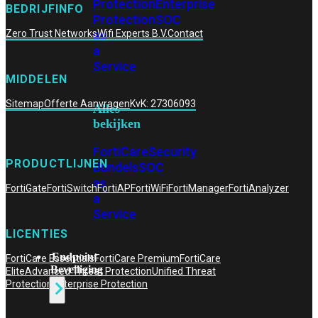
Protection
Enterprise
BEDRIJFINFO
Protection
SOC
as
Zero Trust Networks
Wifi Experts B.V.
Contact
a
Service
MIDDELEN
Sitemap
Offerte Aanvragen
KvK: 27306093
Alles
bekijken
FortiCare
Security
PRODUCTLIJNEN
Bundels
SOC
as
FortiGate
FortiSwitch
FortiAP
FortiWiFi
FortiManager
FortiAnalyzer
a
Service
LICENTIES
Endpoint
FortiCare Essentials
FortiCare Premium
FortiCare
Beveiliging
Elite
Advanced Threat Protection
Unified Threat
Protection
Enterprise Protection