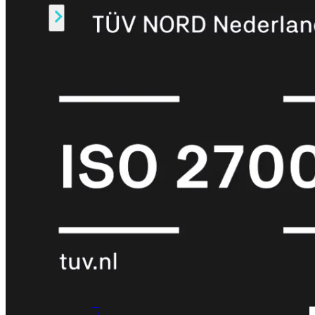
Alle
Licenties
bekijken
FortiCare
Support
FortiCare
Essentials
FortiCare
Premium
FortiCare
Elite
FortiCare
Upgrades
FortiCare
RMA
FortiCare
1