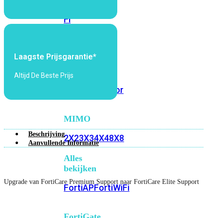
6E
Wi-
Fi
7
Wi-
Laagste Prijsgarantie*
Fi
Omgeving
Altijd De Beste Prijs
Indoor
Outdoor
MIMO
Beschrijving
2X2
3X3
4X4
8X8
Aanvullende Informatie
Alles
bekijken
Upgrade van FortiCare Premium Support naar FortiCare Elite Support
FortiAP
FortiWiFi
FortiGate