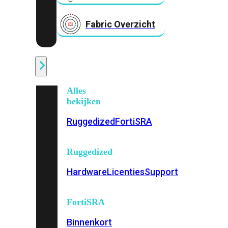
Fabric Overzicht
Industrieel
Alles
bekijken
Ruggedized
FortiSRA
Ruggedized
Hardware
Licenties
Support
FortiSRA
Binnenkort