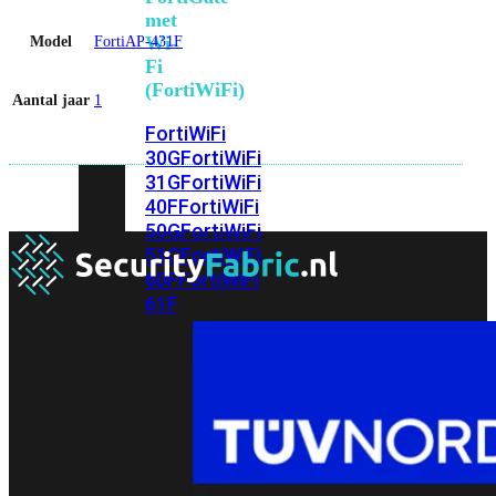
met
Wi-
Model
FortiAP-431F
Fi
(FortiWiFi)
Aantal jaar
1
FortiWiFi
30G
FortiWiFi
31G
FortiWiFi
40F
FortiWiFi
50G
FortiWiFi
51G
FortiWiFi
60F
FortiWiFi
61F
FortiWiFi
70G
FortiWiFi
71G
FortiWiFi
80F
FortiWiFi
81F
Licentie