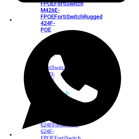
FPOE
FortiSwitch
M426E-
FPOE
FortiSwitchRugged
424F-
POE
FortiSwitch
500
Series
FortiSwitch
548D-
FPOE
FortiSwitch
600
Series
FortiSwitch
624F
FortiSwitch
624F-
FPOE
FortiSwitch