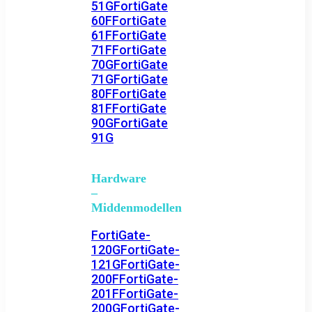
51G
FortiGate
60F
FortiGate
61F
FortiGate
71F
FortiGate
70G
FortiGate
71G
FortiGate
80F
FortiGate
81F
FortiGate
90G
FortiGate
91G
Hardware
–
Middenmodellen
FortiGate-
120G
FortiGate-
121G
FortiGate-
200F
FortiGate-
201F
FortiGate-
200G
FortiGate-