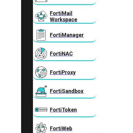
FortiMail
Workspace
FortiManager
FortiNAC
FortiProxy
FortiSandbox
FortiToken
FortiWeb