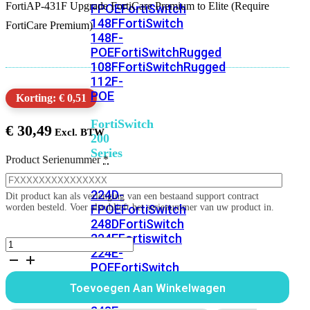
FortiAP-431F Upgrade FortiCare Premium to Elite (Require
FPOE
FortiSwitch
148F
FortiSwitch
FortiCare Premium)
148F-
POE
FortiSwitchRugged
108F
FortiSwitchRugged
112F-
POE
Korting: € 0,51
FortiSwitch
€
30,49
200
Series
Product Serienummer
*
FortiSwitch
224D-
Dit product kan als verlenging van een bestaand support contract
FPOE
FortiSwitch
worden besteld. Voer alstublieft het serienummer van uw product in.
248D
FortiSwitch
224E
Fortiswitch
FortiAP-
224E-
431F
POE
FortiSwitch
1
jaar
248E-
Toevoegen Aan Winkelwagen
Upgrade
POE
FortiSwitch
FortiCare