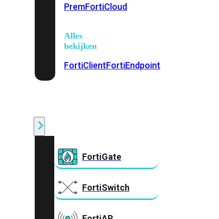
Prem
FortiCloud
Alles
bekijken
FortiClient
FortiEndpoint
Security
Fabric
Producten
FortiGate
FortiSwitch
FortiAP