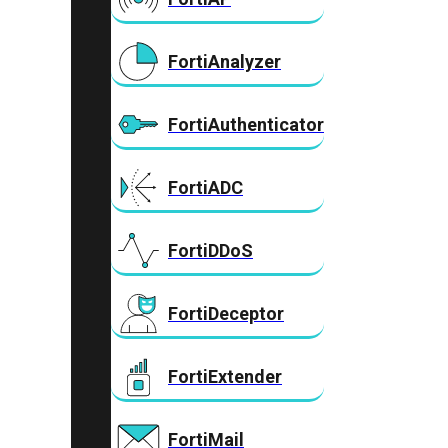
FortiAnalyzer
FortiAuthenticator
FortiADC
FortiDDoS
FortiDeceptor
FortiExtender
FortiMail