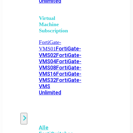
Unlimited
Virtual
Machine
Subscription
FortiGate-
FortiGate-
VMS01
VMS02
FortiGate-
VMS04
FortiGate-
VMS08
FortiGate-
VMS16
FortiGate-
VMS32
FortiGate-
VMS
Unlimited
Switch
Alle