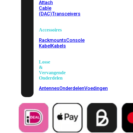
Attach
Cable
(DAC)
Transceivers
Accessoires
Rackmounts
Console
Kabel
Kabels
Losse
&
Vervangende
Onderdelen
Antennes
Onderdelen
Voedingen