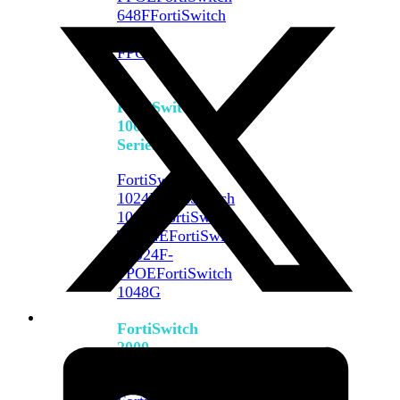
648F
FortiSwitch
648F-
FPOE
FortiSwitch
1000
Series
FortiSwitch
1024E
FortiSwitch
1048E
FortiSwitch
T1024E
FortiSwitch
T1024F-
FPOE
FortiSwitch
1048G
FortiSwitch
2000
Series