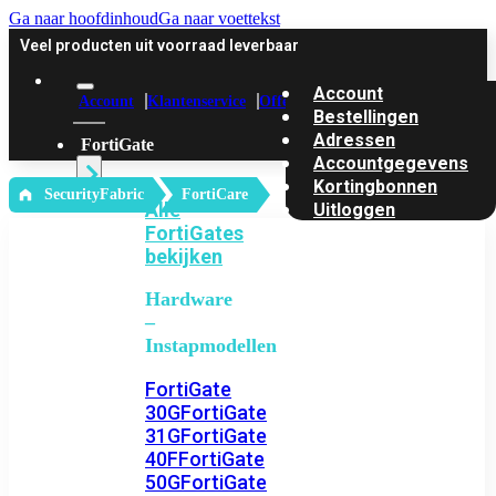
Ga naar hoofdinhoud
Ga naar voettekst
Veel producten uit voorraad leverbaar
Account
Account
Klantenservice
Offerte
Bestellingen
Adressen
FortiGate
Accountgegevens
Kortingbonnen
‎ SecurityFabric
FortiCare
Alle
Uitloggen
FortiGates
bekijken
Hardware
–
Instapmodellen
FortiGate
30G
FortiGate
31G
FortiGate
40F
FortiGate
50G
FortiGate