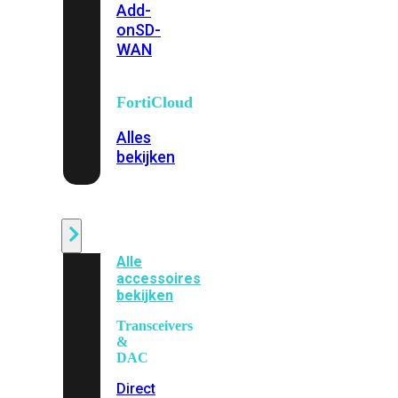
Add-
on
SD-
WAN
FortiCloud
Alles
bekijken
Accessoires
Alle
accessoires
bekijken
Transceivers
&
DAC
Direct