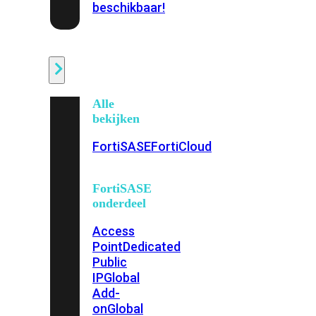
beschikbaar!
Cloud
Alle
bekijken
FortiSASE
FortiCloud
FortiSASE
onderdeel
Access
Point
Dedicated
Public
IP
Global
Add-
on
Global