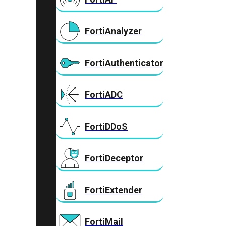
FortiAnalyzer
FortiAuthenticator
FortiADC
FortiDDoS
FortiDeceptor
FortiExtender
FortiMail