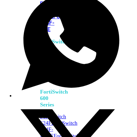
FPOE
FortiSwitch
M426E-
FPOE
FortiSwitchRugged
424F-
POE
FortiSwitch
500
Series
FortiSwitch
548D-
FPOE
FortiSwitch
600
Series
FortiSwitch
624F
FortiSwitch
624F-
FPOE
FortiSwitch