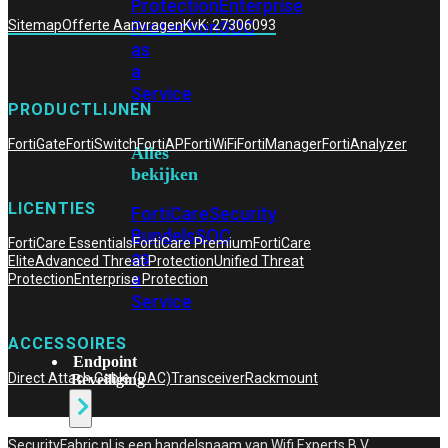
Protection
Enterprise
Protection
SOC
Sitemap
Offerte Aanvragen
KvK: 27306093
as
a
Service
PRODUCTLIJNEN
FortiGate
FortiSwitch
FortiAP
FortiWiFi
FortiManager
FortiAnalyzer
Alles
bekijken
LICENTIES
FortiCare
Security
Bundels
SOC
FortiCare Essentials
FortiCare Premium
FortiCare
as
Elite
Advanced Threat Protection
Unified Threat
a
Protection
Enterprise Protection
Service
ACCESSOIRES
Endpoint
Direct Attach Cable (DAC)
Transceiver
Rackmount
Beveiliging
SecurityFabric.nl is een handelsnaam van Wifi Experts B.V,