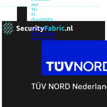
met
Wi-
Fi
(FortiWiFi)
FortiWiFi
30G
FortiWiFi
31G
FortiWiFi
40F
FortiWiFi
50G
FortiWiFi
51G
FortiWiFi
60F
FortiWiFi
61F
FortiWiFi
70G
FortiWiFi
71G
FortiWiFi
80F
FortiWiFi
81F
Licentie