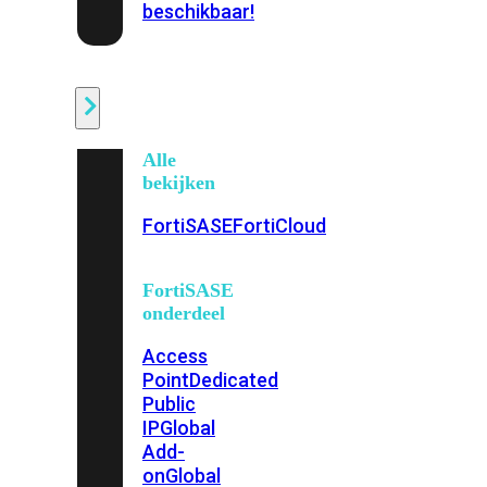
beschikbaar!
Cloud
Alle
bekijken
FortiSASE
FortiCloud
FortiSASE
onderdeel
Access
Point
Dedicated
Public
IP
Global
Add-
on
Global