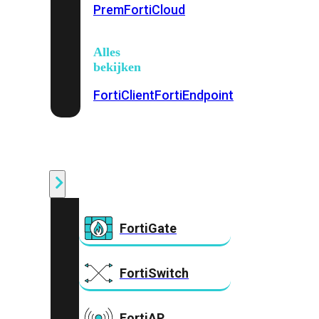
Prem
FortiCloud
Alles
bekijken
FortiClient
FortiEndpoint
Security
Fabric
Producten
FortiGate
FortiSwitch
FortiAP