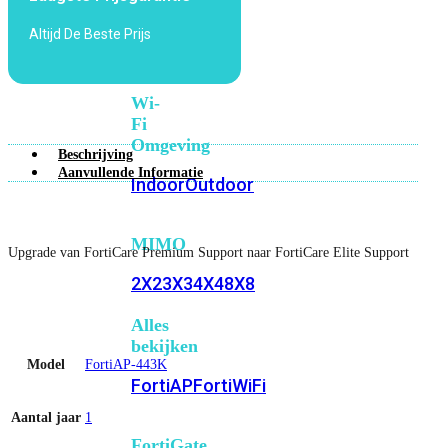
6E
Wi-
Altijd De Beste Prijs
Fi
7
Wi-
Fi
Omgeving
Beschrijving
Aanvullende Informatie
Indoor
Outdoor
MIMO
Upgrade van FortiCare Premium Support naar FortiCare Elite Support
2X2
3X3
4X4
8X8
Alles
bekijken
Model
FortiAP-443K
FortiAP
FortiWiFi
Aantal jaar
1
FortiGate