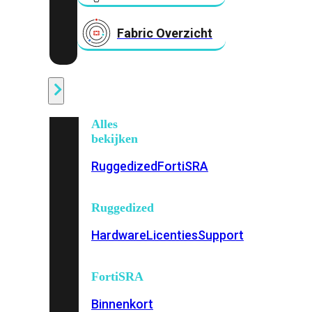
Fabric Overzicht
Industrieel
Alles
bekijken
Ruggedized
FortiSRA
Ruggedized
Hardware
Licenties
Support
FortiSRA
Binnenkort