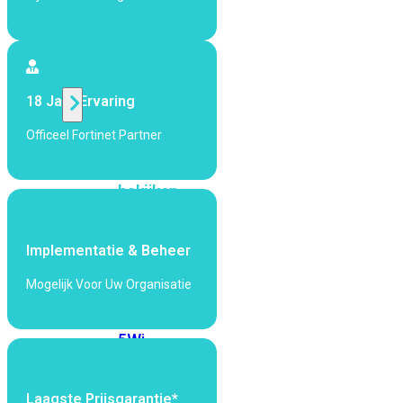
424F-
POE
WiFi
18 Jaar Ervaring
Alle
Officeel Fortinet Partner
Access
Points
bekijken
Wi-
Fi
Implementatie & Beheer
Generatie
Mogelijk Voor Uw Organisatie
Wi-
Fi
5
Wi-
Fi
6
Wi-
Fi
Laagste Prijsgarantie*