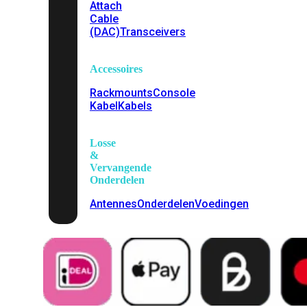
Attach
Cable
(DAC)
Transceivers
Accessoires
Rackmounts
Console
Kabel
Kabels
Losse
&
Vervangende
Onderdelen
Antennes
Onderdelen
Voedingen