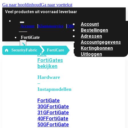
Ga naar hoofdinhoud
Ga naar voettekst
Veel producten uit voorraad leverbaar
Account
Account
Klantenservice
Offerte
Bestellingen
Adressen
FortiGate
Accountgegevens
Kortingbonnen
‎ SecurityFabric
FortiCare
Alle
Uitloggen
FortiGates
bekijken
Hardware
–
Instapmodellen
FortiGate
30G
FortiGate
31G
FortiGate
40F
FortiGate
50G
FortiGate