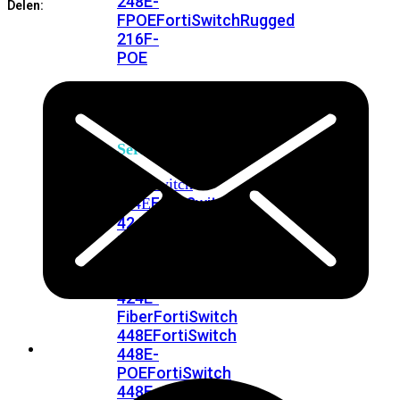
248E-
Delen:
FPOE
FortiSwitchRugged
216F-
POE
FortiSwitch
400
Series
FortiSwitch
FortiSwitch
424E
424E-
POE
FortiSwitch
424E-
FPOE
FortiSwitch
424E-
Fiber
FortiSwitch
448E
FortiSwitch
448E-
POE
FortiSwitch
448E-