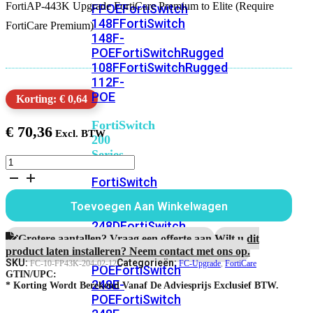
FortiAP-443K Upgrade FortiCare Premium to Elite (Require
FPOE
FortiSwitch
148F
FortiSwitch
FortiCare Premium)
148F-
POE
FortiSwitchRugged
108F
FortiSwitchRugged
112F-
POE
Korting: € 0,64
FortiSwitch
€
70,36
200
Series
FortiAP-
443K
FortiSwitch
1
224D-
jaar
Toevoegen Aan Winkelwagen
FPOE
FortiSwitch
Upgrade
FortiCare
248D
FortiSwitch
Premium
Grotere aantallen? Vraag een offerte aan.
Wilt u dit
224E
Fortiswitch
naar
product laten installeren? Neem contact met ons op.
224E-
Elite
SKU:
Categorieën:
FC-10-FP43K-204-02-12
FC-Upgrade
,
FortiCare
POE
FortiSwitch
Support
GTIN/UPC:
248E-
aantal
* Korting Wordt Berekend Vanaf De Adviesprijs Exclusief BTW.
POE
FortiSwitch