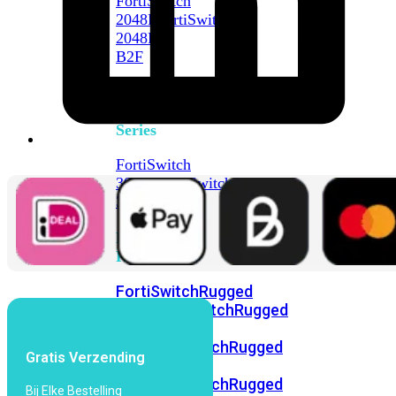
FortiSwitch
2048F
FortiSwitch
2048F-
B2F
FortiSwitch
3000
Series
FortiSwitch
3032E
FortiSwitch
3032G
FortiSwitch
Ruggedized
FortiSwitchRugged
108F
FortiSwitchRugged
112F-
POE
FortiSwitchRugged
Gratis Verzending
216F-
POE
FortiSwitchRugged
Bij Elke Bestelling