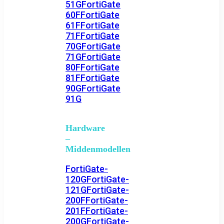
51G
FortiGate
60F
FortiGate
61F
FortiGate
71F
FortiGate
70G
FortiGate
71G
FortiGate
80F
FortiGate
81F
FortiGate
90G
FortiGate
91G
Hardware
–
Middenmodellen
FortiGate-
120G
FortiGate-
121G
FortiGate-
200F
FortiGate-
201F
FortiGate-
200G
FortiGate-