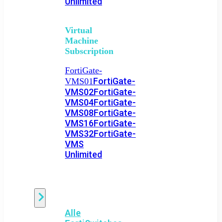
Unlimited
Virtual
Machine
Subscription
FortiGate-
FortiGate-
VMS01
VMS02
FortiGate-
VMS04
FortiGate-
VMS08
FortiGate-
VMS16
FortiGate-
VMS32
FortiGate-
VMS
Unlimited
Switch
Alle