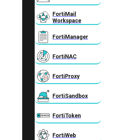
FortiMail
Workspace
FortiManager
FortiNAC
FortiProxy
FortiSandbox
FortiToken
FortiWeb