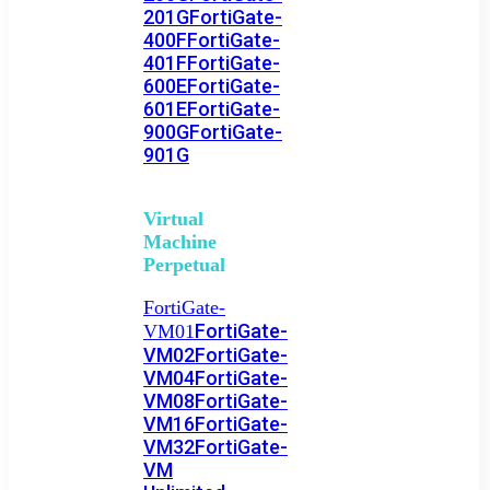
201G
FortiGate-
400F
FortiGate-
401F
FortiGate-
600E
FortiGate-
601E
FortiGate-
900G
FortiGate-
901G
Virtual
Machine
Perpetual
FortiGate-
FortiGate-
VM01
VM02
FortiGate-
VM04
FortiGate-
VM08
FortiGate-
VM16
FortiGate-
VM32
FortiGate-
VM