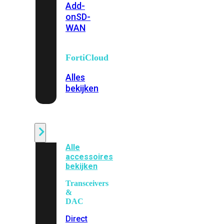
Add-
on
SD-
WAN
FortiCloud
Alles
bekijken
Accessoires
Alle
accessoires
bekijken
Transceivers
&
DAC
Direct