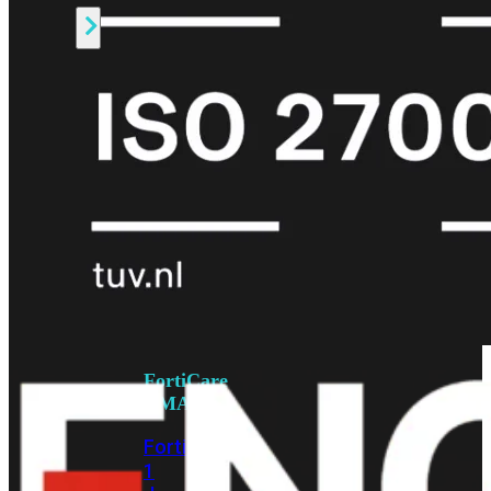
Alle
Licenties
bekijken
FortiCare
Support
FortiCare
Essentials
FortiCare
Premium
FortiCare
Elite
FortiCare
Upgrades
FortiCare
RMA
FortiCare
1