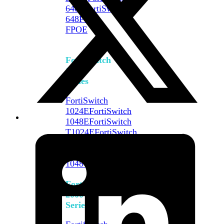
648F
FortiSwitch
648F-
FPOE
FortiSwitch
1000
Series
FortiSwitch
1024E
FortiSwitch
1048E
FortiSwitch
T1024E
FortiSwitch
T1024F-
FPOE
FortiSwitch
1048G
FortiSwitch
2000
Series