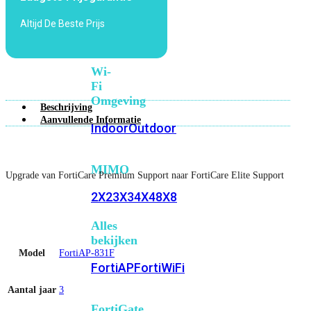
6E
Wi-
Altijd De Beste Prijs
Fi
7
Wi-
Fi
Omgeving
Beschrijving
Aanvullende Informatie
Indoor
Outdoor
MIMO
Upgrade van FortiCare Premium Support naar FortiCare Elite Support
2X2
3X3
4X4
8X8
Alles
bekijken
Model
FortiAP-831F
FortiAP
FortiWiFi
Aantal jaar
3
FortiGate