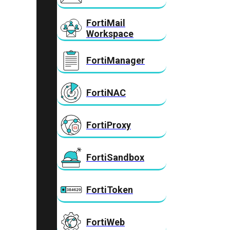
FortiMail
Workspace
FortiManager
FortiNAC
FortiProxy
FortiSandbox
FortiToken
FortiWeb