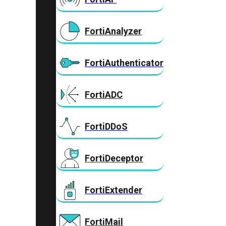
FortiAnalyzer
FortiAuthenticator
FortiADC
FortiDDoS
FortiDeceptor
FortiExtender
FortiMail