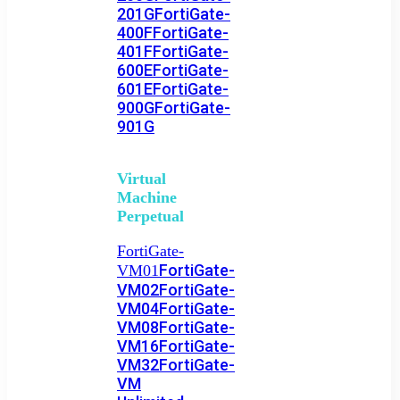
201G
FortiGate-
400F
FortiGate-
401F
FortiGate-
600E
FortiGate-
601E
FortiGate-
900G
FortiGate-
901G
Virtual
Machine
Perpetual
FortiGate-
FortiGate-
VM01
VM02
FortiGate-
VM04
FortiGate-
VM08
FortiGate-
VM16
FortiGate-
VM32
FortiGate-
VM