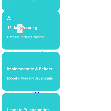
424F-
POE
WiFi
18 Jaar Ervaring
Alle
Officeel Fortinet Partner
Access
Points
bekijken
Wi-
Fi
Implementatie & Beheer
Generatie
Mogelijk Voor Uw Organisatie
Wi-
Fi
5
Wi-
Fi
6
Wi-
Fi
Laagste Prijsgarantie*