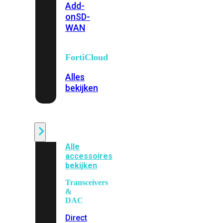
Add-
on
SD-
WAN
FortiCloud
Alles
bekijken
Accessoires
Alle
accessoires
bekijken
Transceivers
&
DAC
Direct