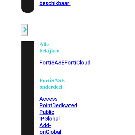
beschikbaar!
Cloud
Alle
bekijken
FortiSASE
FortiCloud
FortiSASE
onderdeel
Access
Point
Dedicated
Public
IP
Global
Add-
on
Global