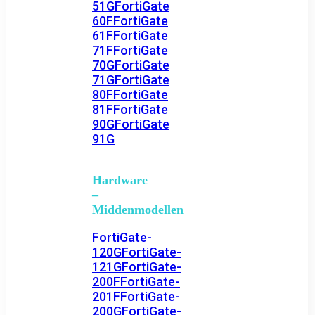
51G
FortiGate
60F
FortiGate
61F
FortiGate
71F
FortiGate
70G
FortiGate
71G
FortiGate
80F
FortiGate
81F
FortiGate
90G
FortiGate
91G
Hardware
–
Middenmodellen
FortiGate-
120G
FortiGate-
121G
FortiGate-
200F
FortiGate-
201F
FortiGate-
200G
FortiGate-