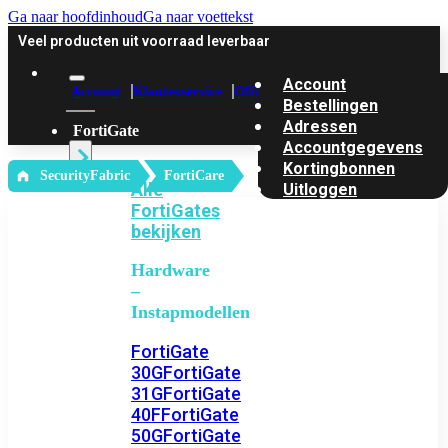
Ga naar hoofdinhoud
Ga naar voettekst
Veel producten uit voorraad leverbaar
Account
Account
Klantenservice
Offerte
Bestellingen
Adressen
FortiGate
Accountgegevens
Kortingbonnen
‎ SecurityFabric
FortiCare
Alle
Uitloggen
FortiGates
bekijken
Hardware
–
Instapmodellen
FortiGate
30G
FortiGate
31G
FortiGate
40F
FortiGate
50G
FortiGate