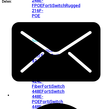
248E-
Delen:
FPOE
FortiSwitchRugged
216F-
POE
FortiSwitch
400
Series
FortiSwitch
FortiSwitch
424E
424E-
POE
FortiSwitch
424E-
FPOE
FortiSwitch
424E-
Fiber
FortiSwitch
448E
FortiSwitch
448E-
POE
FortiSwitch
448E-