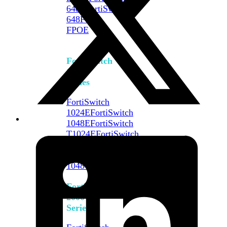
648F
FortiSwitch
648F-
FPOE
FortiSwitch
1000
Series
FortiSwitch
1024E
FortiSwitch
1048E
FortiSwitch
T1024E
FortiSwitch
T1024F-
FPOE
FortiSwitch
1048G
FortiSwitch
2000
Series