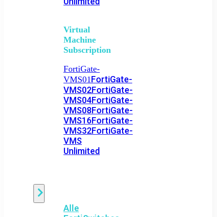
Unlimited
Virtual
Machine
Subscription
FortiGate-
FortiGate-
VMS01
VMS02
FortiGate-
VMS04
FortiGate-
VMS08
FortiGate-
VMS16
FortiGate-
VMS32
FortiGate-
VMS
Unlimited
Switch
Alle