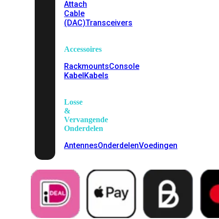
Attach
Cable
(DAC)
Transceivers
Accessoires
Rackmounts
Console
Kabel
Kabels
Losse
&
Vervangende
Onderdelen
Antennes
Onderdelen
Voedingen