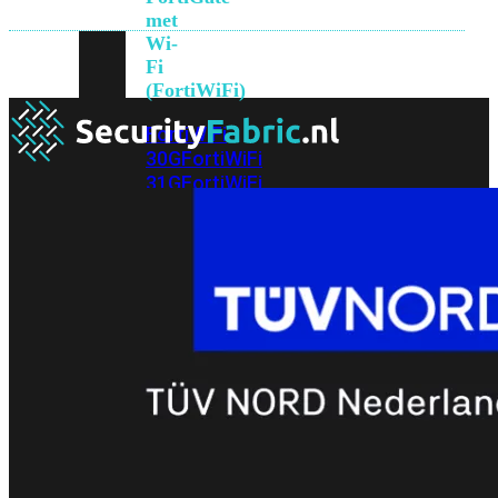
met
Wi-
Fi
(FortiWiFi)
FortiWiFi
30G
FortiWiFi
31G
FortiWiFi
40F
FortiWiFi
50G
FortiWiFi
51G
FortiWiFi
60F
FortiWiFi
61F
FortiWiFi
70G
FortiWiFi
71G
FortiWiFi
80F
FortiWiFi
81F
Licentie