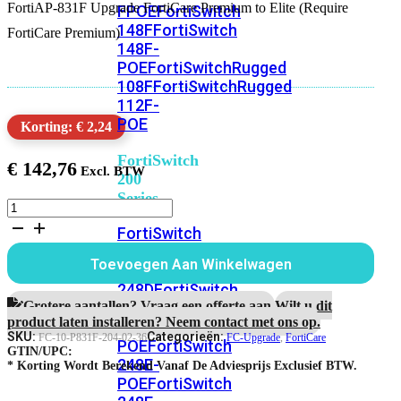
FortiAP-831F Upgrade FortiCare Premium to Elite (Require
FPOE
FortiSwitch
148F
FortiSwitch
FortiCare Premium)
148F-
POE
FortiSwitchRugged
108F
FortiSwitchRugged
112F-
POE
Korting: € 2,24
FortiSwitch
€
142,76
200
Series
FortiAP-
831F
FortiSwitch
3
224D-
jaar
Toevoegen Aan Winkelwagen
FPOE
FortiSwitch
Upgrade
FortiCare
248D
FortiSwitch
Premium
Grotere aantallen? Vraag een offerte aan.
Wilt u dit
224E
Fortiswitch
naar
product laten installeren? Neem contact met ons op.
224E-
Elite
SKU:
Categorieën:
FC-10-P831F-204-02-36
FC-Upgrade
,
FortiCare
POE
FortiSwitch
Support
GTIN/UPC:
248E-
aantal
* Korting Wordt Berekend Vanaf De Adviesprijs Exclusief BTW.
POE
FortiSwitch