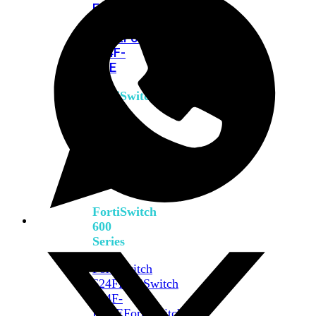
FPOE
FortiSwitch
M426E-
FPOE
FortiSwitchRugged
424F-
POE
FortiSwitch
500
Series
FortiSwitch
548D-
FPOE
FortiSwitch
600
Series
FortiSwitch
624F
FortiSwitch
624F-
FPOE
FortiSwitch