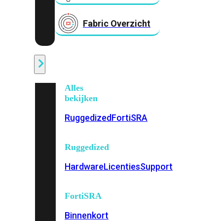
Fabric Overzicht
Industrieel
Alles
bekijken
Ruggedized
FortiSRA
Ruggedized
Hardware
Licenties
Support
FortiSRA
Binnenkort