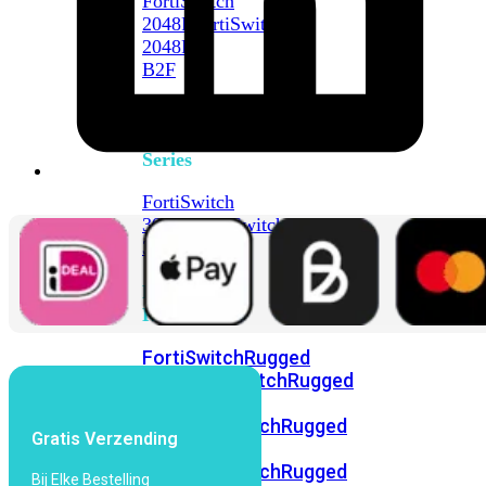
FortiSwitch
2048F
FortiSwitch
2048F-
B2F
FortiSwitch
3000
Series
FortiSwitch
3032E
FortiSwitch
3032G
FortiSwitch
Ruggedized
FortiSwitchRugged
108F
FortiSwitchRugged
112F-
POE
FortiSwitchRugged
Gratis Verzending
216F-
POE
FortiSwitchRugged
Bij Elke Bestelling