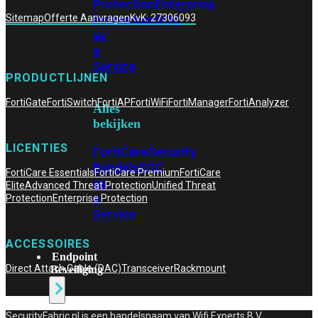
Protection
Enterprise
Protection
SOC
Sitemap
Offerte Aanvragen
KvK: 27306093
as
a
Service
PRODUCTLIJNEN
FortiGate
FortiSwitch
FortiAP
FortiWiFi
FortiManager
FortiAnalyzer
Alles
bekijken
LICENTIES
FortiCare
Security
Bundels
SOC
FortiCare Essentials
FortiCare Premium
FortiCare
as
Elite
Advanced Threat Protection
Unified Threat
a
Protection
Enterprise Protection
Service
ACCESSOIRES
Endpoint
Direct Attach Cable (DAC)
Transceiver
Rackmount
Beveiliging
SecurityFabric.nl is een handelsnaam van Wifi Experts B.V,