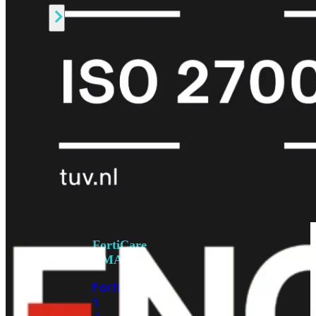
Alle
Licenties
bekijken
FortiCare
Support
FortiCare
Essentials
FortiCare
Premium
FortiCare
Elite
FortiCare
Upgrades
FortiCare
RMA
FortiCare
1