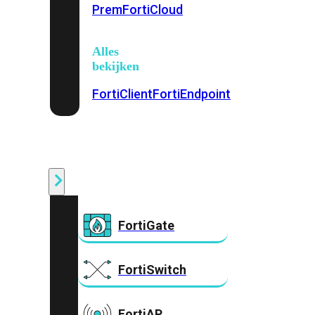
Prem
FortiCloud
Alles
bekijken
FortiClient
FortiEndpoint
Security
Fabric
Producten
FortiGate
FortiSwitch
FortiAP