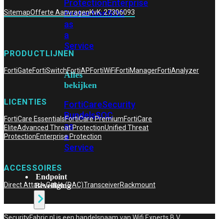
Protection
Enterprise
Protection
SOC
Sitemap
Offerte Aanvragen
KvK: 27306093
as
a
Service
PRODUCTLIJNEN
FortiGate
FortiSwitch
FortiAP
FortiWiFi
FortiManager
FortiAnalyzer
Alles
bekijken
LICENTIES
FortiCare
Security
Bundels
SOC
FortiCare Essentials
FortiCare Premium
FortiCare
as
Elite
Advanced Threat Protection
Unified Threat
a
Protection
Enterprise Protection
Service
ACCESSOIRES
Endpoint
Direct Attach Cable (DAC)
Transceiver
Rackmount
Beveiliging
SecurityFabric.nl is een handelsnaam van Wifi Experts B.V,