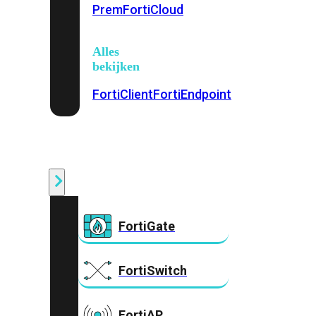
Prem
FortiCloud
Alles
bekijken
FortiClient
FortiEndpoint
Security
Fabric
Producten
FortiGate
FortiSwitch
FortiAP