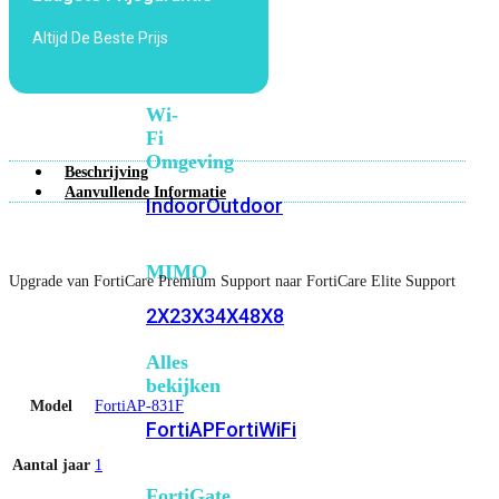
6E
Wi-
Altijd De Beste Prijs
Fi
7
Wi-
Fi
Omgeving
Beschrijving
Aanvullende Informatie
Indoor
Outdoor
MIMO
Upgrade van FortiCare Premium Support naar FortiCare Elite Support
2X2
3X3
4X4
8X8
Alles
bekijken
Model
FortiAP-831F
FortiAP
FortiWiFi
Aantal jaar
1
FortiGate