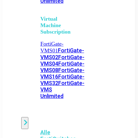
Unlimited
Virtual
Machine
Subscription
FortiGate-
FortiGate-
VMS01
VMS02
FortiGate-
VMS04
FortiGate-
VMS08
FortiGate-
VMS16
FortiGate-
VMS32
FortiGate-
VMS
Unlimited
Switch
Alle