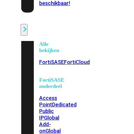
beschikbaar!
Cloud
Alle
bekijken
FortiSASE
FortiCloud
FortiSASE
onderdeel
Access
Point
Dedicated
Public
IP
Global
Add-
on
Global