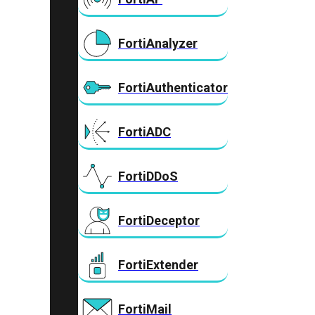
FortiAnalyzer
FortiAuthenticator
FortiADC
FortiDDoS
FortiDeceptor
FortiExtender
FortiMail