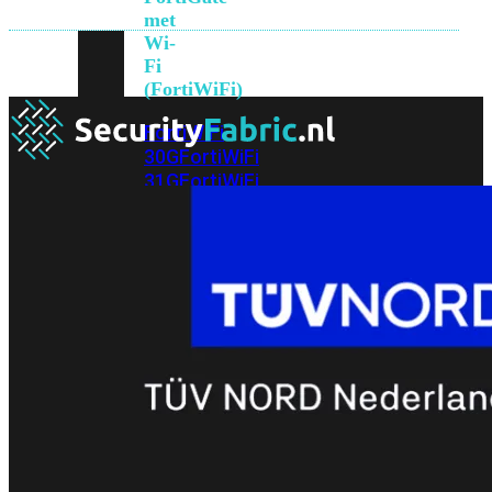
met
Wi-
Fi
(FortiWiFi)
FortiWiFi
30G
FortiWiFi
31G
FortiWiFi
40F
FortiWiFi
50G
FortiWiFi
51G
FortiWiFi
60F
FortiWiFi
61F
FortiWiFi
70G
FortiWiFi
71G
FortiWiFi
80F
FortiWiFi
81F
Licentie