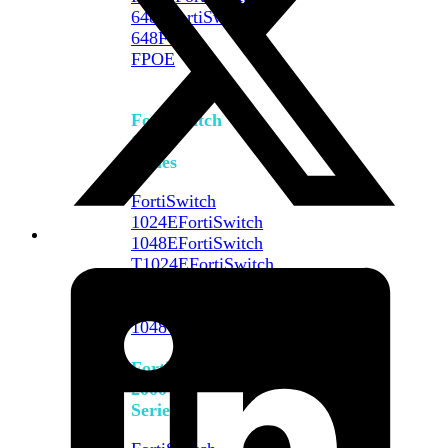
648F
FortiSwitch
648F-
FPOE
FortiSwitch
1000
Series
FortiSwitch
1024E
FortiSwitch
1048E
FortiSwitch
T1024E
FortiSwitch
T1024F-
FPOE
FortiSwitch
1048G
FortiSwitch
2000
Series