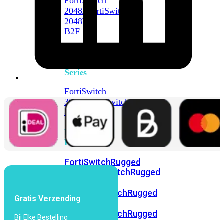
FortiSwitch
2048F
FortiSwitch
2048F-
B2F
FortiSwitch
3000
Series
FortiSwitch
3032E
FortiSwitch
3032G
FortiSwitch
Ruggedized
FortiSwitchRugged
108F
FortiSwitchRugged
112F-
POE
FortiSwitchRugged
Gratis Verzending
216F-
POE
FortiSwitchRugged
Bij Elke Bestelling