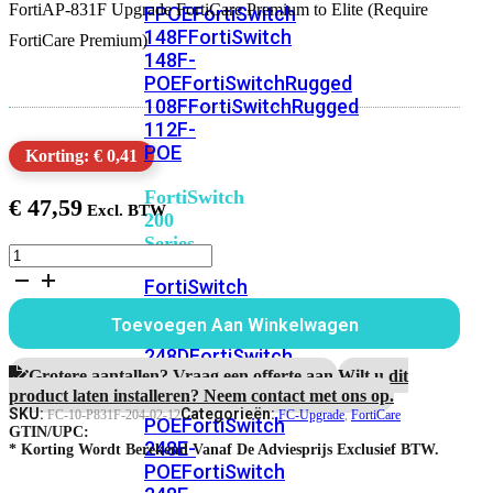
FortiAP-831F Upgrade FortiCare Premium to Elite (Require
FPOE
FortiSwitch
148F
FortiSwitch
FortiCare Premium)
148F-
POE
FortiSwitchRugged
108F
FortiSwitchRugged
112F-
POE
Korting: € 0,41
FortiSwitch
€
47,59
200
Series
FortiAP-
831F
FortiSwitch
1
224D-
jaar
Toevoegen Aan Winkelwagen
FPOE
FortiSwitch
Upgrade
FortiCare
248D
FortiSwitch
Premium
Grotere aantallen? Vraag een offerte aan.
Wilt u dit
224E
Fortiswitch
naar
product laten installeren? Neem contact met ons op.
224E-
Elite
SKU:
Categorieën:
FC-10-P831F-204-02-12
FC-Upgrade
,
FortiCare
POE
FortiSwitch
Support
GTIN/UPC:
248E-
aantal
* Korting Wordt Berekend Vanaf De Adviesprijs Exclusief BTW.
POE
FortiSwitch