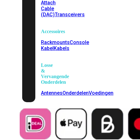
Attach
Cable
(DAC)
Transceivers
Accessoires
Rackmounts
Console
Kabel
Kabels
Losse
&
Vervangende
Onderdelen
Antennes
Onderdelen
Voedingen