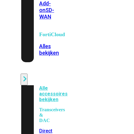
Add-
on
SD-
WAN
FortiCloud
Alles
bekijken
Accessoires
Alle
accessoires
bekijken
Transceivers
&
DAC
Direct