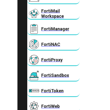
FortiMail
Workspace
FortiManager
FortiNAC
FortiProxy
FortiSandbox
FortiToken
FortiWeb