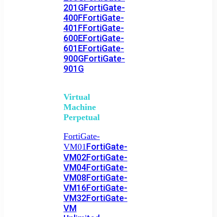
201G
FortiGate-
400F
FortiGate-
401F
FortiGate-
600E
FortiGate-
601E
FortiGate-
900G
FortiGate-
901G
Virtual
Machine
Perpetual
FortiGate-
FortiGate-
VM01
VM02
FortiGate-
VM04
FortiGate-
VM08
FortiGate-
VM16
FortiGate-
VM32
FortiGate-
VM