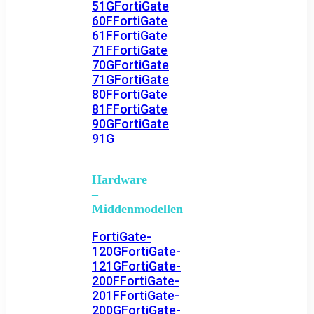
51G
FortiGate
60F
FortiGate
61F
FortiGate
71F
FortiGate
70G
FortiGate
71G
FortiGate
80F
FortiGate
81F
FortiGate
90G
FortiGate
91G
Hardware
–
Middenmodellen
FortiGate-
120G
FortiGate-
121G
FortiGate-
200F
FortiGate-
201F
FortiGate-
200G
FortiGate-