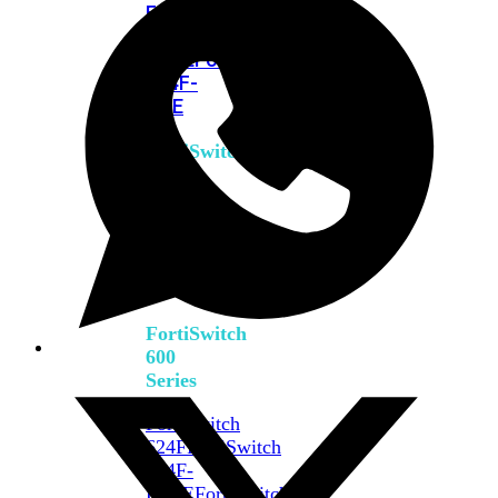
FPOE
FortiSwitch
M426E-
FPOE
FortiSwitchRugged
424F-
POE
FortiSwitch
500
Series
FortiSwitch
548D-
FPOE
FortiSwitch
600
Series
FortiSwitch
624F
FortiSwitch
624F-
FPOE
FortiSwitch