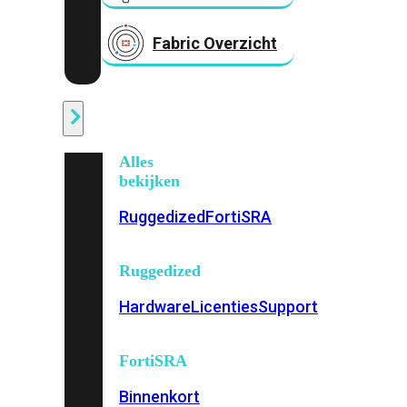
Fabric Overzicht
Industrieel
Alles
bekijken
Ruggedized
FortiSRA
Ruggedized
Hardware
Licenties
Support
FortiSRA
Binnenkort