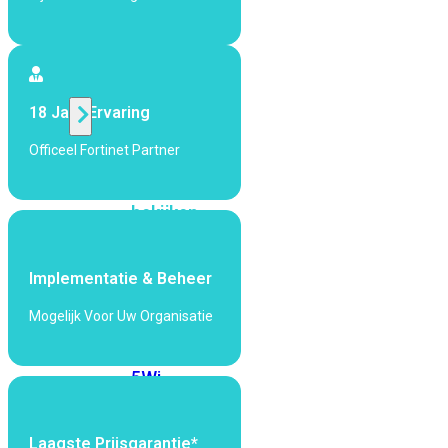
424F-
POE
WiFi
18 Jaar Ervaring
Alle
Officeel Fortinet Partner
Access
Points
bekijken
Wi-
Fi
Implementatie & Beheer
Generatie
Mogelijk Voor Uw Organisatie
Wi-
Fi
5
Wi-
Fi
6
Wi-
Fi
Laagste Prijsgarantie*