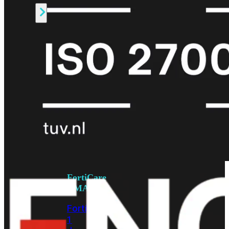
Alle
Licenties
bekijken
FortiCare
Support
FortiCare
Essentials
FortiCare
Premium
FortiCare
Elite
FortiCare
Upgrades
FortiCare
RMA
FortiCare
1