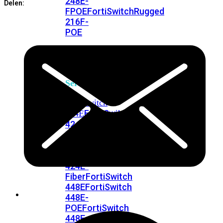
248E-
Delen:
FPOE
FortiSwitchRugged
216F-
POE
FortiSwitch
400
Series
FortiSwitch
FortiSwitch
424E
424E-
POE
FortiSwitch
424E-
FPOE
FortiSwitch
424E-
Fiber
FortiSwitch
448E
FortiSwitch
448E-
POE
FortiSwitch
448E-