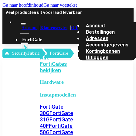
Ga naar hoofdinhoud
Ga naar voettekst
Veel producten uit voorraad leverbaar
Account
Account
Klantenservice
Offerte
Bestellingen
Adressen
FortiGate
Accountgegevens
Kortingbonnen
‎ SecurityFabric
FortiCare
Alle
Uitloggen
FortiGates
bekijken
Hardware
–
Instapmodellen
FortiGate
30G
FortiGate
31G
FortiGate
40F
FortiGate
50G
FortiGate