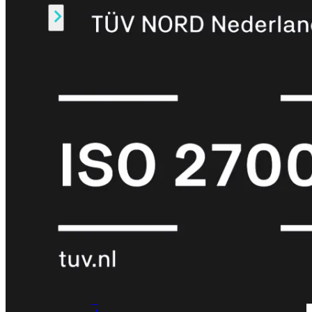
Alle
Licenties
bekijken
FortiCare
Support
FortiCare
Essentials
FortiCare
Premium
FortiCare
Elite
FortiCare
Upgrades
FortiCare
RMA
FortiCare
1