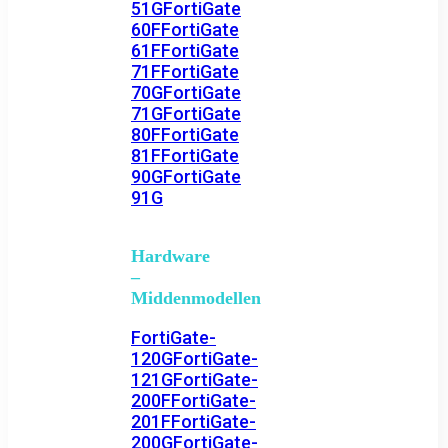
51G
FortiGate
60F
FortiGate
61F
FortiGate
71F
FortiGate
70G
FortiGate
71G
FortiGate
80F
FortiGate
81F
FortiGate
90G
FortiGate
91G
Hardware
–
Middenmodellen
FortiGate-
120G
FortiGate-
121G
FortiGate-
200F
FortiGate-
201F
FortiGate-
200G
FortiGate-