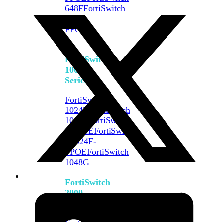
648F
FortiSwitch
648F-
FPOE
FortiSwitch
1000
Series
FortiSwitch
1024E
FortiSwitch
1048E
FortiSwitch
T1024E
FortiSwitch
T1024F-
FPOE
FortiSwitch
1048G
FortiSwitch
2000
Series