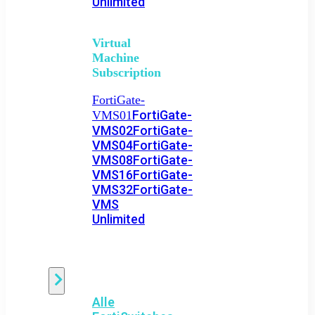
Unlimited
Virtual
Machine
Subscription
FortiGate-
FortiGate-
VMS01
VMS02
FortiGate-
VMS04
FortiGate-
VMS08
FortiGate-
VMS16
FortiGate-
VMS32
FortiGate-
VMS
Unlimited
Switch
Alle