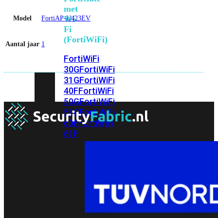
met
Wi-
Model
FortiAP-U423EV
Fi
(FortiWiFi)
Aantal jaar
1
FortiWiFi
30G
FortiWiFi
31G
FortiWiFi
40F
FortiWiFi
50G
FortiWiFi
51G
FortiWiFi
60F
FortiWiFi
61F
FortiWiFi
70G
FortiWiFi
71G
FortiWiFi
80F
FortiWiFi
81F
Licentie