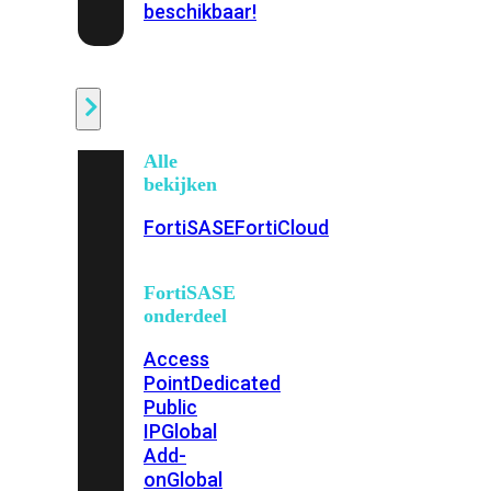
beschikbaar!
Cloud
Alle
bekijken
FortiSASE
FortiCloud
FortiSASE
onderdeel
Access
Point
Dedicated
Public
IP
Global
Add-
on
Global