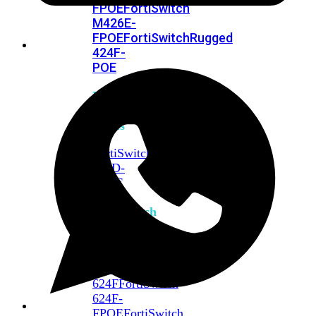
FPOE
FortiSwitch
M426E-
FPOE
FortiSwitchRugged
424F-
POE
FortiSwitch
500
Series
FortiSwitch
548D-
FPOE
FortiSwitch
600
Series
FortiSwitch
624F
FortiSwitch
624F-
FPOE
FortiSwitch