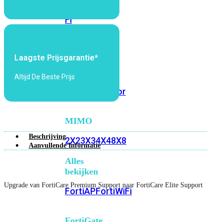
6E
Wi-
Fi
7
Wi-
Laagste Prijsgarantie*
Fi
Omgeving
Altijd De Beste Prijs
Indoor
Outdoor
MIMO
Beschrijving
2X2
3X3
4X4
8X8
Aanvullende Informatie
Alles
bekijken
Upgrade van FortiCare Premium Support naar FortiCare Elite Support
FortiAP
FortiWiFi
FortiGate