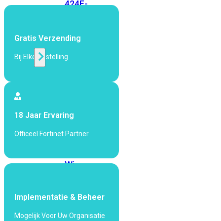
424F-
POE
Gratis Verzending
WiFi
Bij Elke Bestelling
Alle
Access
Points
bekijken
18 Jaar Ervaring
Wi-
Fi
Officeel Fortinet Partner
Generatie
Wi-
Fi
5
Wi-
Fi
Implementatie & Beheer
6
Wi-
Mogelijk Voor Uw Organisatie
Fi