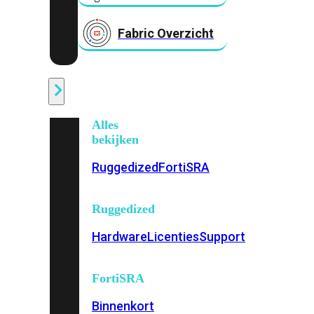
Fabric Overzicht
Industrieel
Alles
bekijken
Ruggedized
FortiSRA
Ruggedized
Hardware
Licenties
Support
FortiSRA
Binnenkort