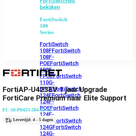
FortiSwitches
bekijken
FortiSwitch
100
Series
FortiSwitch
108F
FortiSwitch
108F-
POE
FortiSwitch
108F-
FPOE
FortiSwitch
110G-
FortiAP-U423EV 1 jaar Upgrade
FPOE
FortiSwitch
124F
FortiSwitch
FortiCare Premium naar Elite Support
124F-
POE
FortiSwitch
FC-10-P0423-204-02-12
124F-
FPOE
FortiSwitch
Levertijd: 4 - 5 dagen
124G
FortiSwitch
124G-