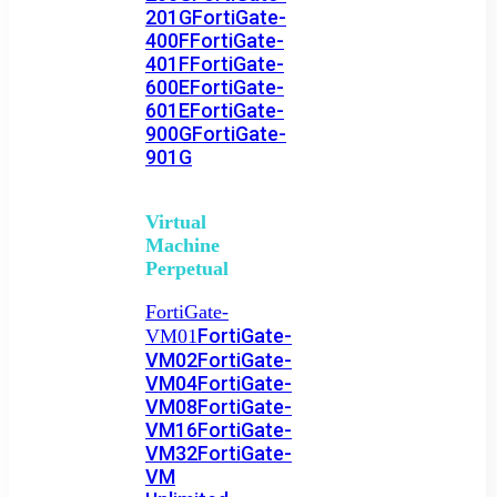
201G
FortiGate-
400F
FortiGate-
401F
FortiGate-
600E
FortiGate-
601E
FortiGate-
900G
FortiGate-
901G
Virtual
Machine
Perpetual
FortiGate-
FortiGate-
VM01
VM02
FortiGate-
VM04
FortiGate-
VM08
FortiGate-
VM16
FortiGate-
VM32
FortiGate-
VM