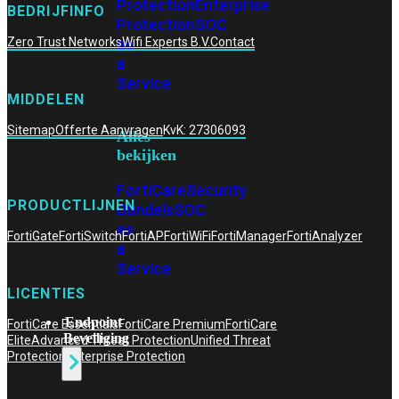
Protection
Enterprise
BEDRIJFINFO
Protection
SOC
as
Zero Trust Networks
Wifi Experts B.V.
Contact
a
Service
MIDDELEN
Sitemap
Offerte Aanvragen
KvK: 27306093
Alles
bekijken
FortiCare
Security
PRODUCTLIJNEN
Bundels
SOC
as
FortiGate
FortiSwitch
FortiAP
FortiWiFi
FortiManager
FortiAnalyzer
a
Service
LICENTIES
Endpoint
FortiCare Essentials
FortiCare Premium
FortiCare
Beveiliging
Elite
Advanced Threat Protection
Unified Threat
Protection
Enterprise Protection