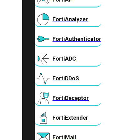
FortiAnalyzer
FortiAuthenticator
FortiADC
FortiDDoS
FortiDeceptor
FortiExtender
FortiMail