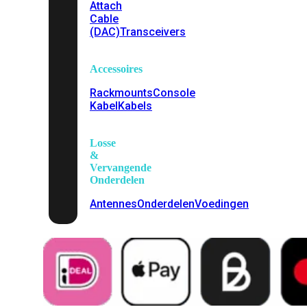
Attach
Cable
(DAC)
Transceivers
Accessoires
Rackmounts
Console
Kabel
Kabels
Losse
&
Vervangende
Onderdelen
Antennes
Onderdelen
Voedingen