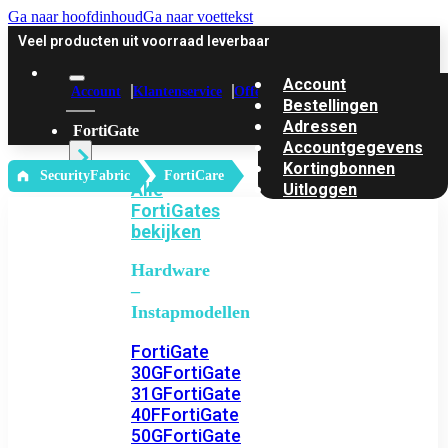
Ga naar hoofdinhoud
Ga naar voettekst
Veel producten uit voorraad leverbaar
Account
Account
Klantenservice
Offerte
Bestellingen
Adressen
FortiGate
Accountgegevens
Kortingbonnen
‎ SecurityFabric
FortiCare
Alle
Uitloggen
FortiGates
bekijken
Hardware
–
Instapmodellen
FortiGate
30G
FortiGate
31G
FortiGate
40F
FortiGate
50G
FortiGate