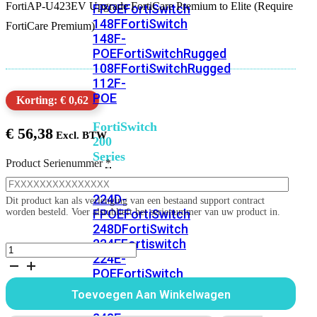
FortiAP-U423EV Upgrade FortiCare Premium to Elite (Require
FPOE
FortiSwitch
148F
FortiSwitch
FortiCare Premium)
148F-
POE
FortiSwitchRugged
108F
FortiSwitchRugged
112F-
POE
Korting: € 0,62
FortiSwitch
€
56,38
200
Series
Product Serienummer
*
FortiSwitch
224D-
Dit product kan als verlenging van een bestaand support contract
FPOE
FortiSwitch
worden besteld. Voer alstublieft het serienummer van uw product in.
248D
FortiSwitch
224E
Fortiswitch
FortiAP-
224E-
U423EV
POE
FortiSwitch
1
jaar
248E-
Toevoegen Aan Winkelwagen
Upgrade
POE
FortiSwitch
FortiCare