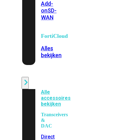
Add-
on
SD-
WAN
FortiCloud
Alles
bekijken
Accessoires
Alle
accessoires
bekijken
Transceivers
&
DAC
Direct