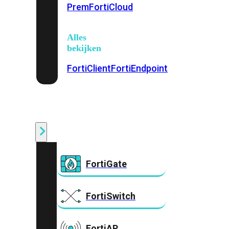
Prem
FortiCloud
Alles
bekijken
FortiClient
FortiEndpoint
Security
Fabric
Producten
FortiGate
FortiSwitch
FortiAP