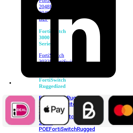
FortiSwitch
2048F
FortiSwitch
2048F-
B2F
FortiSwitch
3000
Series
FortiSwitch
3032E
FortiSwitch
3032G
FortiSwitch
Ruggedized
FortiSwitchRugged
108F
FortiSwitchRugged
112F-
POE
FortiSwitchRugged
216F-
POE
FortiSwitchRugged