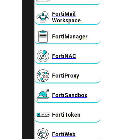
FortiMail
Workspace
FortiManager
FortiNAC
FortiProxy
FortiSandbox
FortiToken
FortiWeb