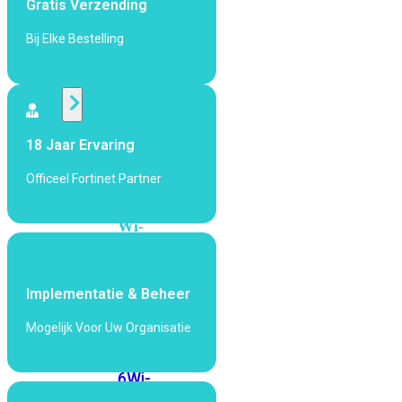
Gratis Verzending
424F-
POE
Bij Elke Bestelling
WiFi
Alle
18 Jaar Ervaring
Access
Points
Officeel Fortinet Partner
bekijken
Wi-
Fi
Generatie
Implementatie & Beheer
Wi-
Fi
Mogelijk Voor Uw Organisatie
5
Wi-
Fi
6
Wi-
Fi