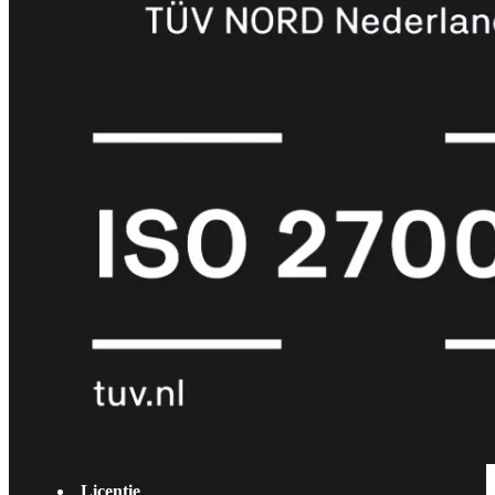
met
Wi-
Fi
(FortiWiFi)
FortiWiFi
30G
FortiWiFi
31G
FortiWiFi
40F
FortiWiFi
50G
FortiWiFi
51G
FortiWiFi
60F
FortiWiFi
61F
FortiWiFi
70G
FortiWiFi
71G
FortiWiFi
80F
FortiWiFi
81F
Licentie