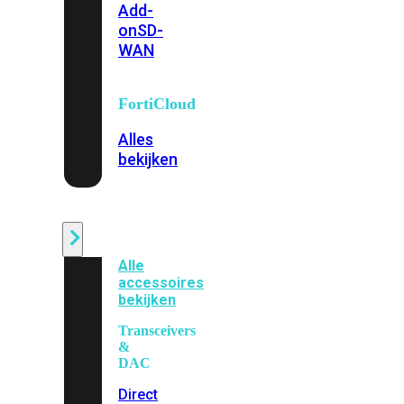
Add-
on
SD-
WAN
FortiCloud
Alles
bekijken
Accessoires
Alle
accessoires
bekijken
Transceivers
&
DAC
Direct