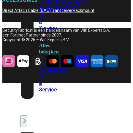
ACCESSOIRES
Protection
Enterprise
Protection
SOC
Direct Attach Cable (DAC)
Transceiver
Rackmount
as
a
Service
SecurityFabric.nl is een handelsnaam van Wifi Experts B.V,
een Fortinet Partner sinds 2007.
Copyright © 2026 – Wifi Experts B.V.
Alles
bekijken
FortiCare
Security
Bundels
SOC
as
a
Service
Endpoint
Beveiliging