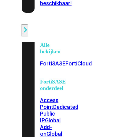
beschikbaar!
Cloud
Alle
bekijken
FortiSASE
FortiCloud
FortiSASE
onderdeel
Access
Point
Dedicated
Public
IP
Global
Add-
on
Global