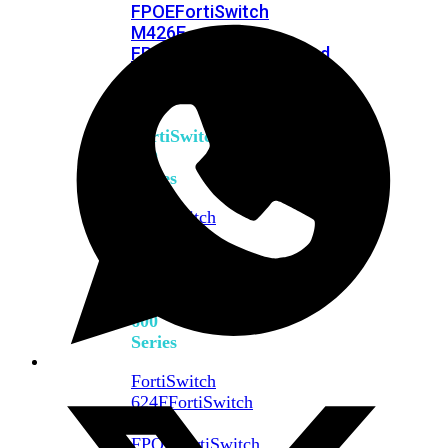
FPOE
FortiSwitch
M426E-
FPOE
FortiSwitchRugged
424F-
POE
FortiSwitch
500
Series
FortiSwitch
548D-
FPOE
FortiSwitch
600
Series
FortiSwitch
624F
FortiSwitch
624F-
FPOE
FortiSwitch