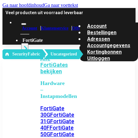
Ga naar hoofdinhoud
Ga naar voettekst
Veel producten uit voorraad leverbaar
Account
Account
Klantenservice
Offerte
Bestellingen
Adressen
FortiGate
Accountgegevens
Kortingbonnen
‎ SecurityFabric
Uncategorized
Alle
Uitloggen
FortiGates
bekijken
Hardware
–
Instapmodellen
FortiGate
30G
FortiGate
31G
FortiGate
40F
FortiGate
50G
FortiGate