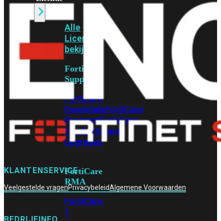
Alle
Licenties
bekijken
FortiCare
Support
FortiCare
Essentials
FortiCare
Premium
FortiCare
Elite
FortiCare
Upgrades
KLANTENSERVICE
FortiCare
RMA
Veelgestelde vragen
Privacybeleid
Algemene Voorwaarden
FortiCare
1
BEDRIJFINFO