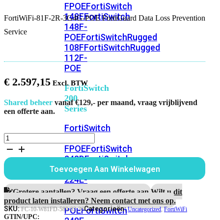
FPOE
FortiSwitch
148F
FortiSwitch
FortiWiFi-81F-2R-3G4G-POE FortiGuard Data Loss Prevention
148F-
Service
POE
FortiSwitchRugged
108F
FortiSwitchRugged
112F-
POE
€
2.597,15
FortiSwitch
200
Shared beheer
vanaf €129,- per maand, vraag vrijblijvend
Series
een offerte aan.
FortiSwitch
FortiWiFi-
224D-
81F-
FPOE
FortiSwitch
2R-
248D
FortiSwitch
3G4G-
224E
Fortiswitch
Toevoegen Aan Winkelwagen
POE
224E-
FortiGuard
POE
FortiSwitch
Data
Grotere aantallen? Vraag een offerte aan.
Wilt u dit
Loss
248E-
product laten installeren? Neem contact met ons op.
Prevention
SKU:
Categorieën:
POE
FortiSwitch
FC-10-W81FD-589-02-36
Uncategorized
,
FortiWiFi
Service
GTIN/UPC: