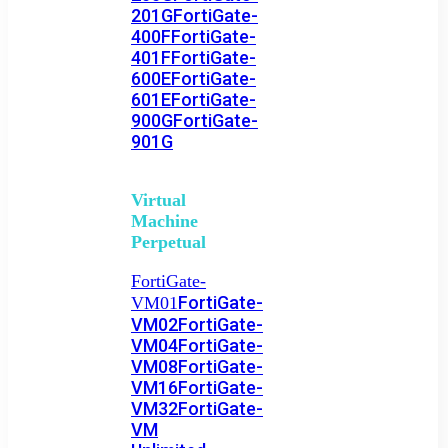
201G
FortiGate-
400F
FortiGate-
401F
FortiGate-
600E
FortiGate-
601E
FortiGate-
900G
FortiGate-
901G
Virtual
Machine
Perpetual
FortiGate-
FortiGate-
VM01
VM02
FortiGate-
VM04
FortiGate-
VM08
FortiGate-
VM16
FortiGate-
VM32
FortiGate-
VM