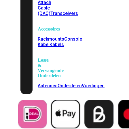
Attach
Cable
(DAC)
Transceivers
Accessoires
Rackmounts
Console
Kabel
Kabels
Losse
&
Vervangende
Onderdelen
Antennes
Onderdelen
Voedingen