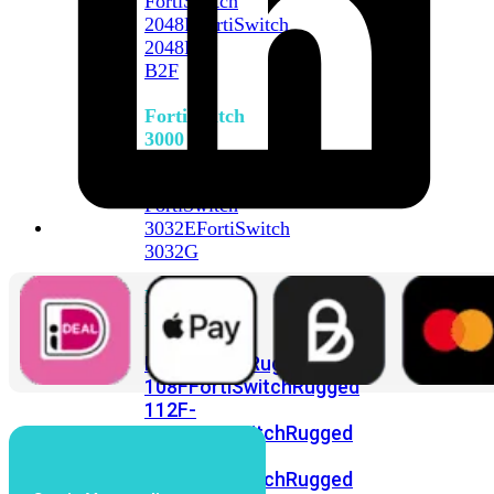
FortiSwitch
2048F
FortiSwitch
2048F-
B2F
FortiSwitch
3000
Series
FortiSwitch
3032E
FortiSwitch
3032G
FortiSwitch
Ruggedized
FortiSwitchRugged
108F
FortiSwitchRugged
112F-
POE
FortiSwitchRugged
216F-
POE
FortiSwitchRugged