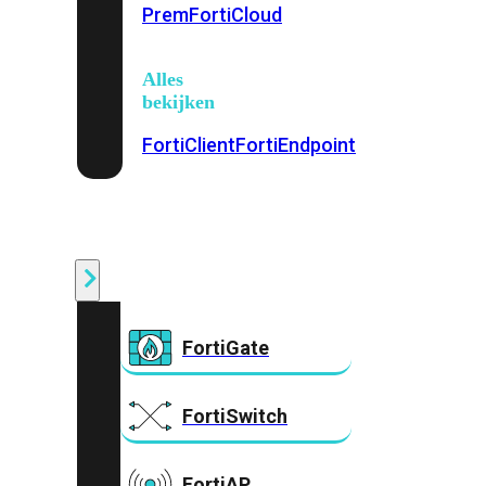
Prem
FortiCloud
Alles
bekijken
FortiClient
FortiEndpoint
Security
Fabric
Producten
FortiGate
FortiSwitch
FortiAP