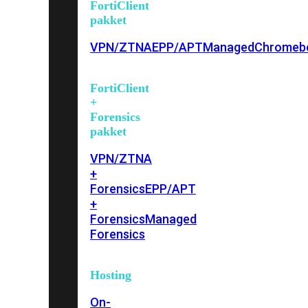
FortiClient
pakket
VPN/ZTNA
EPP/APT
Managed
Chromeb
FortiClient
+
Forensics
pakket
VPN/ZTNA
+
Forensics
EPP/APT
+
Forensics
Managed
Forensics
Hosting
On-