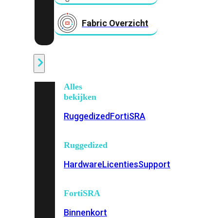
Fabric Overzicht
Industrieel
Alles
bekijken
Ruggedized
FortiSRA
Ruggedized
Hardware
Licenties
Support
FortiSRA
Binnenkort