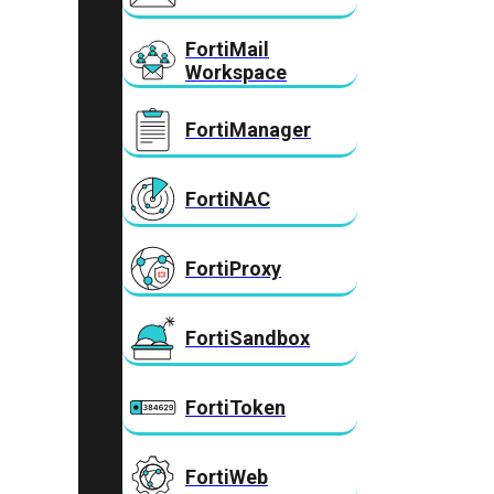
FortiMail
Workspace
FortiManager
FortiNAC
FortiProxy
FortiSandbox
FortiToken
FortiWeb