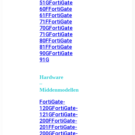
51G
FortiGate
60F
FortiGate
61F
FortiGate
71F
FortiGate
70G
FortiGate
71G
FortiGate
80F
FortiGate
81F
FortiGate
90G
FortiGate
91G
Hardware
–
Middenmodellen
FortiGate-
120G
FortiGate-
121G
FortiGate-
200F
FortiGate-
201F
FortiGate-
200G
FortiGate-