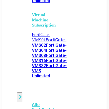
Unlimited
Virtual
Machine
Subscription
FortiGate-
FortiGate-
VMS01
VMS02
FortiGate-
VMS04
FortiGate-
VMS08
FortiGate-
VMS16
FortiGate-
VMS32
FortiGate-
VMS
Unlimited
Switch
Alle