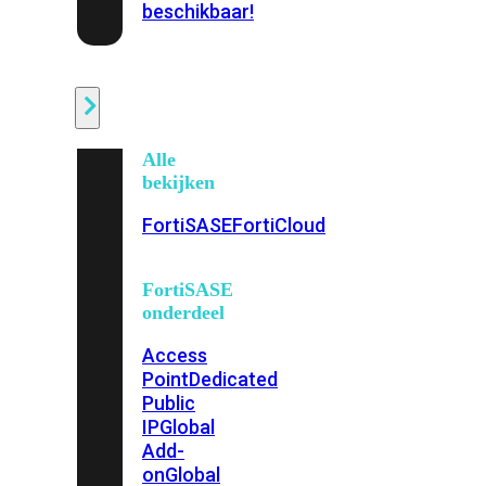
beschikbaar!
Cloud
Alle
bekijken
FortiSASE
FortiCloud
FortiSASE
onderdeel
Access
Point
Dedicated
Public
IP
Global
Add-
on
Global