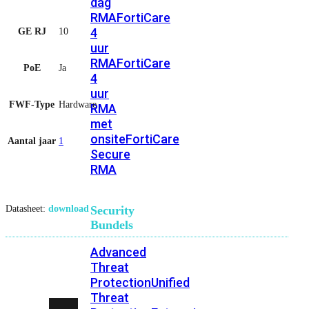
dag
RMA
FortiCare
4
GE RJ
10
uur
RMA
FortiCare
PoE
Ja
4
uur
FWF-Type
Hardware
RMA
met
onsite
FortiCare
Aantal jaar
1
Secure
RMA
Datasheet:
download
Security
Bundels
Advanced
Threat
Protection
Unified
Threat