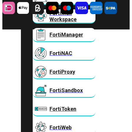
FortiMail
Workspace
FortiManager
FortiNAC
FortiProxy
FortiSandbox
FortiToken
FortiWeb