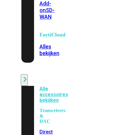
Add-
on
SD-
WAN
FortiCloud
Alles
bekijken
Accessoires
Alle
accessoires
bekijken
Transceivers
&
DAC
Direct