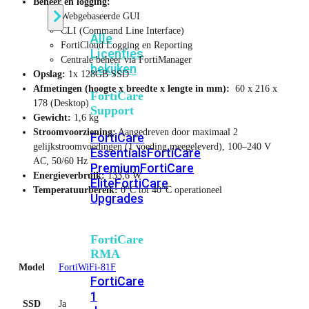
Beheer en logging:
Webgebaseerde GUI
CLI (Command Line Interface)
Alle
FortiCloud Logging en Reporting
Licenties
Centrale beheer via FortiManager
bekijken
Opslag:
1x 128GB SSD
Afmetingen (hoogte x breedte x lengte in mm):
60 x 216 x
FortiCare
178 (Desktop)
Support
Gewicht:
1,6 kg
Stroomvoorziening:
Aangedreven door maximaal 2
FortiCare
gelijkstroomvoedingen (1 voeding meegeleverd), 100–240 V
Essentials
FortiCare
AC, 50/60 Hz
Premium
FortiCare
Energieverbruik:
133,6 W
Elite
FortiCare
Temperatuurbereik:
0°C tot 40°C operationeel
Upgrades
FortiCare
RMA
Model
FortiWiFi-81F
FortiCare
1
SSD
Ja