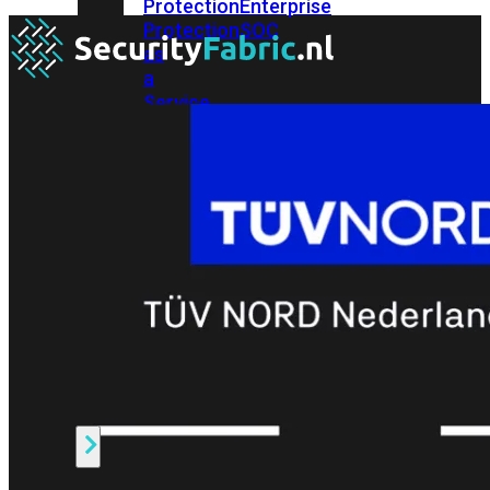
Protection
Enterprise
Protection
SOC
as
a
Service
Alles
bekijken
FortiCare
Security
Bundels
SOC
as
a
Service
Endpoint
Beveiliging