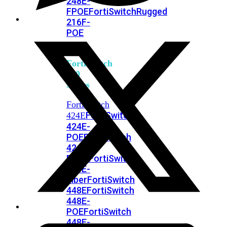
248E-
FPOE
FortiSwitchRugged
216F-
POE
FortiSwitch
400
Series
FortiSwitch
FortiSwitch
424E
424E-
POE
FortiSwitch
424E-
FPOE
FortiSwitch
424E-
Fiber
FortiSwitch
448E
FortiSwitch
448E-
POE
FortiSwitch
448E-