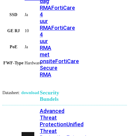
dag
RMA
FortiCare
4
SSD
Ja
uur
RMA
FortiCare
GE RJ
10
4
uur
PoE
Ja
RMA
met
onsite
FortiCare
FWF-Type
Hardware
Secure
RMA
Security
Datasheet:
download
Bundels
Advanced
Threat
Protection
Unified
Threat