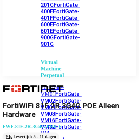
201G
FortiGate-
400F
FortiGate-
401F
FortiGate-
600E
FortiGate-
601E
FortiGate-
900G
FortiGate-
901G
Virtual
Machine
Perpetual
FortiGate-
FortiGate-
VM01
VM02
FortiGate-
FortiWiFi 81F 2R 3G4G POE Alleen
VM04
FortiGate-
Hardware
VM08
FortiGate-
VM16
FortiGate-
VM32
FortiGate-
FWF-81F-2R-3G4G-POE-E
VM
Levertijd: 5 - 11 dagen