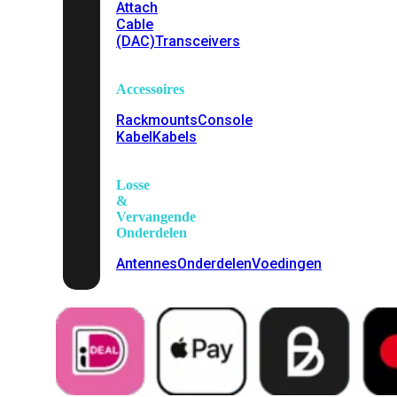
Attach
Cable
(DAC)
Transceivers
Accessoires
Rackmounts
Console
Kabel
Kabels
Losse
&
Vervangende
Onderdelen
Antennes
Onderdelen
Voedingen