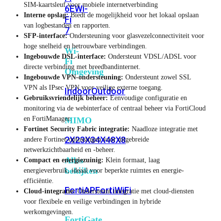
SIM-kaartsleuf voor mobiele internetverbinding
6E
Wi-
Interne opslag:
Biedt de mogelijkheid voor het lokaal opslaan
Fi
van logbestanden en rapporten.
7
SFP-interface:
Ondersteuning voor glasvezelconnectiviteit voor
hoge snelheid en betrouwbare verbindingen.
Wi-
Ingebouwde DSL-interface:
Ondersteunt VDSL/ADSL voor
Fi
directe verbinding met breedbandinternet.
Omgeving
Ingebouwde VPN-ondersteuning:
Ondersteunt zowel SSL
VPN als IPsec VPN voor veilige externe toegang.
Indoor
Outdoor
Gebruiksvriendelijk beheer:
Eenvoudige configuratie en
monitoring via de webinterface of centraal beheer via FortiCloud
en FortiManager.
MIMO
Fortinet Security Fabric integratie:
Naadloze integratie met
2X2
3X3
4X4
8X8
andere Fortinet-oplossingen voor uitgebreide
netwerkzichtbaarheid en -beheer.
Alles
Compact en energiezuinig:
Klein formaat, laag
bekijken
energieverbruik, ideaal voor beperkte ruimtes en energie-
efficiëntie.
FortiAP
FortiWiFi
Cloud-integratie:
Ondersteunt integratie met cloud-diensten
voor flexibele en veilige verbindingen in hybride
werkomgevingen.
FortiGate