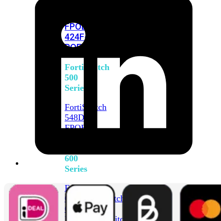
FPOE
FortiSwitch
M426E-
FPOE
FortiSwitchRugged
424F-
POE
FortiSwitch
500
Series
FortiSwitch
548D-
FPOE
FortiSwitch
600
Series
FortiSwitch
624F
FortiSwitch
624F-
FPOE
FortiSwitch