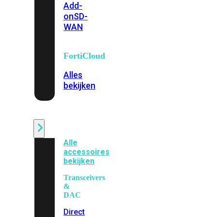
Add-
on
SD-
WAN
FortiCloud
Alles
bekijken
Accessoires
Alle
accessoires
bekijken
Transceivers
&
DAC
Direct