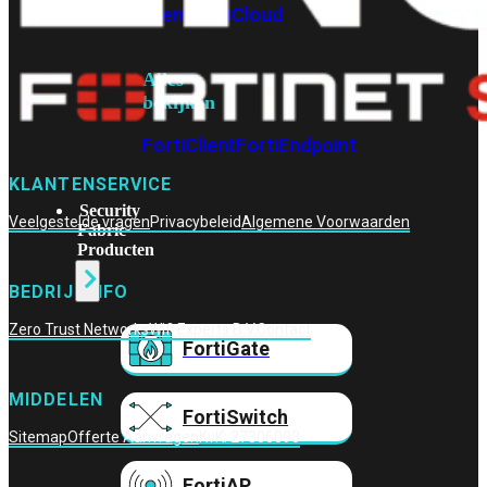
Prem
FortiCloud
Alles
bekijken
FortiClient
FortiEndpoint
KLANTENSERVICE
Security
Veelgestelde vragen
Privacybeleid
Algemene Voorwaarden
Fabric
Producten
BEDRIJFINFO
Zero Trust Networks
Wifi Experts B.V.
Contact
FortiGate
MIDDELEN
FortiSwitch
Sitemap
Offerte Aanvragen
KvK: 27306093
FortiAP