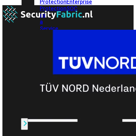
Protection
Enterprise
Protection
SOC
as
a
Service
Alles
bekijken
FortiCare
Security
Bundels
SOC
as
a
Service
Endpoint
Beveiliging