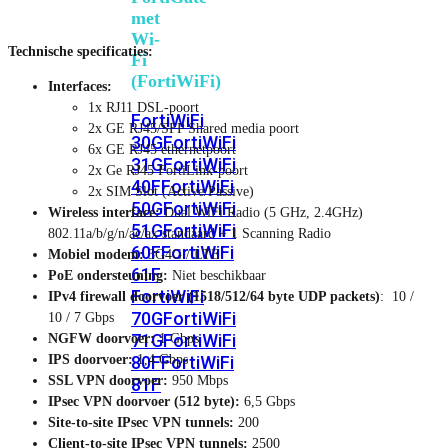
met
Wi-
Technische specificaties:
Fi
(FortiWiFi)
Interfaces:
1x RJ11 DSL-poort
FortiWiFi
2x GE RJ45/SFP Shared media poort
30G
FortiWiFi
6x GE RJ45 ethernetpoort
31G
FortiWiFi
2x Ge RJ45 FortiLink-poort
40F
FortiWiFi
2x SIM Slot (Active/Passive)
50G
FortiWiFi
Wireless interface:
Dual WiFi Radio (5 GHz, 2.4GHz)
51G
FortiWiFi
802.11a/b/g/n/ac/ax standaard + 1 Scanning Radio
60F
FortiWiFi
Mobiel modem:
3G4G / LTE
61F
PoE ondersteuning:
Niet beschikbaar
FortiWiFi
IPv4 firewall doorvoer (1518/512/64 byte UDP packets)
: 10 /
70G
FortiWiFi
10 / 7 Gbps
71G
FortiWiFi
NGFW doorvoer:
1 Gbps
IPS doorvoer:
1,4 Gbps
80F
FortiWiFi
SSL VPN doorvoer:
950 Mbps
81F
IPsec VPN doorvoer (512 byte):
6,5 Gbps
Site-to-site IPsec VPN tunnels:
200
Client-to-site IPsec VPN tunnels:
2500
Licentie