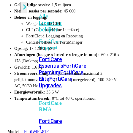
Gelijktijdige sessies:
1,5 miljoen
Nieuwe sessies per seconde:
45 000
Alle
Beheer en logging:
Licenties
Webgebaseerde GUI
bekijken
CLI (Command Line Interface)
FortiCloud Logging en Reporting
FortiCare
Centrale beheer via FortiManager
Support
Opslag:
1x 128GB SSD
Afmetingen (hoogte x breedte x lengte in mm):
60 x 216 x
FortiCare
178 (Desktop)
Essentials
FortiCare
Gewicht:
1,6 kg
Premium
FortiCare
Stroomvoorziening:
Aangedreven door maximaal 2
Elite
FortiCare
gelijkstroomvoedingen (1 voeding meegeleverd), 100–240 V
Upgrades
AC, 50/60 Hz
Energieverbruik:
35,6 W
Temperatuurbereik:
0°C tot 40°C operationeel
FortiCare
RMA
FortiCare
1
Model
FortiWiFi-81F