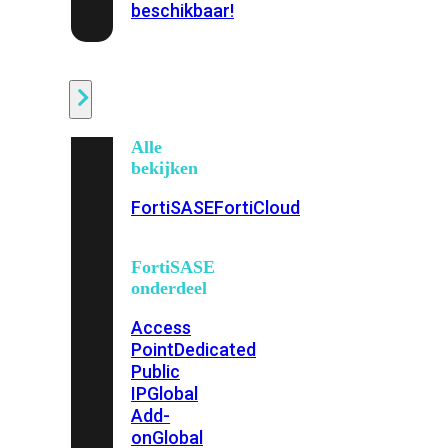
beschikbaar!
Cloud
Alle
bekijken
FortiSASE
FortiCloud
FortiSASE
onderdeel
Access
Point
Dedicated
Public
IP
Global
Add-
on
Global