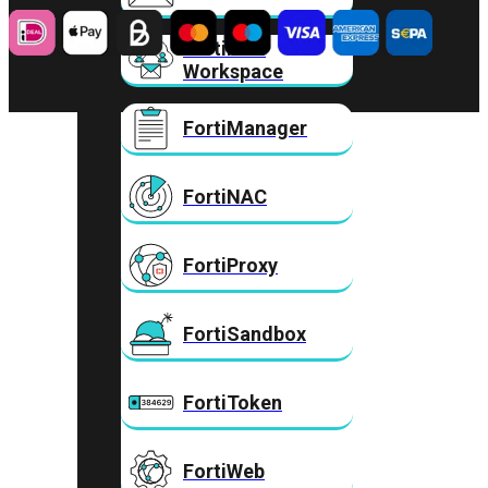
FortiMail
Workspace
FortiManager
FortiNAC
FortiProxy
FortiSandbox
FortiToken
FortiWeb