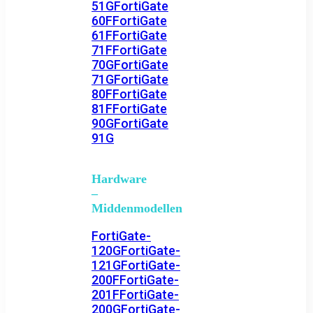
51G
FortiGate
60F
FortiGate
61F
FortiGate
71F
FortiGate
70G
FortiGate
71G
FortiGate
80F
FortiGate
81F
FortiGate
90G
FortiGate
91G
Hardware
–
Middenmodellen
FortiGate-
120G
FortiGate-
121G
FortiGate-
200F
FortiGate-
201F
FortiGate-
200G
FortiGate-