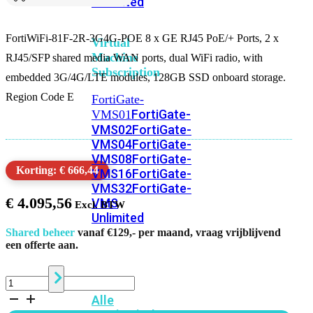
Unlimited
FortiWiFi-81F-2R-3G4G-POE 8 x GE RJ45 PoE/+ Ports, 2 x
Virtual
Machine
RJ45/SFP shared media WAN ports, dual WiFi radio, with
Subscription
embedded 3G/4G/LTE modules, 128GB SSD onboard storage.
Region Code E
FortiGate-
FortiGate-
VMS01
VMS02
FortiGate-
VMS04
FortiGate-
VMS08
FortiGate-
Korting: € 666,44
VMS16
FortiGate-
VMS32
FortiGate-
€
4.095,56
VMS
Unlimited
Shared beheer
vanaf €129,- per maand, vraag vrijblijvend
een offerte aan.
Switch
FortiWiFi
81F
Alle
2R