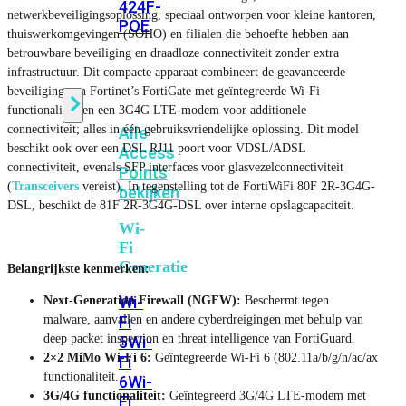
424F-
netwerkbeveiligingsoplossing, speciaal ontworpen voor kleine kantoren,
POE
thuiswerkomgevingen (SOHO) en filialen die behoefte hebben aan
betrouwbare beveiliging en draadloze connectiviteit zonder extra
infrastructuur. Dit compacte apparaat combineert de geavanceerde
WiFi
beveiliging van Fortinet’s FortiGate met geïntegreerde Wi-Fi-
functionaliteit en een 3G4G LTE-modem voor additionele
connectiviteit; alles in één gebruiksvriendelijke oplossing. Dit model
Alle
beschikt ook over een DSL RJ11 poort voor VDSL/ADSL
Access
connectiviteit, evenals SFP interfaces voor glasvezelconnectiviteit
Points
(
Transceivers
vereist). In tegenstelling tot de FortiWiFi 80F 2R-3G4G-
bekijken
DSL, beschikt de 81F 2R-3G4G-DSL over interne opslagcapaciteit.
Wi-
Fi
Generatie
Belangrijkste kenmerken:
Wi-
Next-Generation Firewall (NGFW):
Beschermt tegen
malware, aanvallen en andere cyberdreigingen met behulp van
Fi
deep packet inspection en threat intelligence van FortiGuard.
5
Wi-
2×2 MiMo Wi-Fi 6:
Geïntegreerde Wi-Fi 6 (802.11a/b/g/n/ac/ax
Fi
functionaliteit.
6
Wi-
3G/4G functionaliteit:
Geïntegreerd 3G/4G LTE-modem met
Fi