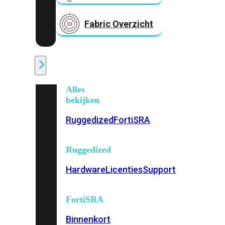
Fabric Overzicht
Industrieel
Alles
bekijken
Ruggedized
FortiSRA
Ruggedized
Hardware
Licenties
Support
FortiSRA
Binnenkort