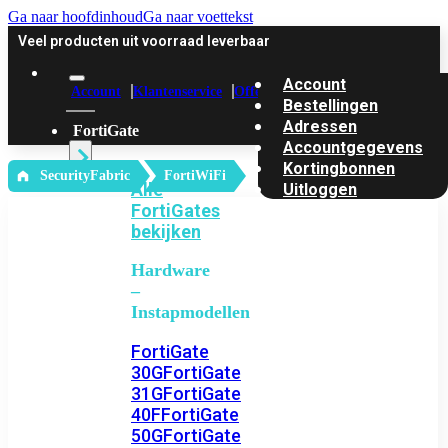
Ga naar hoofdinhoud
Ga naar voettekst
Veel producten uit voorraad leverbaar
Account
Account
Klantenservice
Offerte
Bestellingen
Adressen
FortiGate
Accountgegevens
Kortingbonnen
‎ SecurityFabric
FortiWiFi
Alle
Uitloggen
FortiGates
bekijken
Hardware
–
Instapmodellen
FortiGate
30G
FortiGate
31G
FortiGate
40F
FortiGate
50G
FortiGate