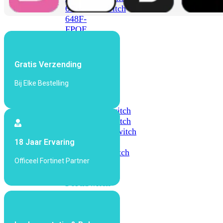
648F
FortiSwitch
648F-
FPOE
FortiSwitch
Gratis Verzending
1000
Series
Bij Elke Bestelling
FortiSwitch
1024E
FortiSwitch
1048E
FortiSwitch
T1024E
FortiSwitch
T1024F-
18 Jaar Ervaring
FPOE
FortiSwitch
Officeel Fortinet Partner
1048G
FortiSwitch
2000
Series