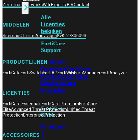
Zero Trust Networks
Wifi Experts B.V.
Contact
Alle
Licenties
MIDDELEN
bekijken
Sitemap
Offerte Aanvragen
KvK: 27306093
FortiCare
Support
FortiCare
PRODUCTLIJNEN
Essentials
FortiCare
FortiGate
FortiSwitch
FortiAP
FortiWiFi
FortiManager
FortiAnalyzer
Premium
FortiCare
Elite
FortiCare
Upgrades
LICENTIES
FortiCare Essentials
FortiCare Premium
FortiCare
FortiCare
Elite
Advanced Threat Protection
Unified Threat
RMA
Protection
Enterprise Protection
FortiCare
1
ACCESSOIRES