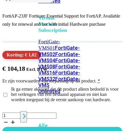
Unlimited
FortiAP-23JF Forticare Essential Support for FortiAP. Available
Virtual
Machine
only for renewal and not with initial Hardware purchase
Subscription
FortiGate-
FortiGate-
VMS01
VMS02
FortiGate-
Korting: € 1,82
VMS04
FortiGate-
VMS08
FortiGate-
€
104,18
VMS16
FortiGate-
VMS32
FortiGate-
Er zijn voorwaarden van toepassing op dit product.
*
VMS
Ik ga ermee akkoord dat dit product alleen bedoeld is voor
Unlimited
het verlengen van een bestaand apparaat en niet kan
worden toegepast bij de eerste aankoop van hardware.
Switch
FortiAP-
23JF
Alle
5
Jaar