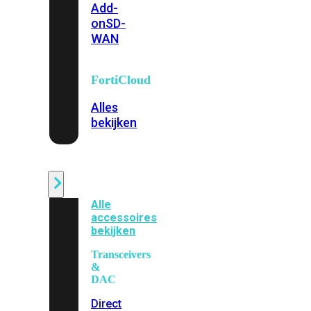
Add-
on
SD-
WAN
FortiCloud
Alles
bekijken
Accessoires
Alle
accessoires
bekijken
Transceivers
&
DAC
Direct