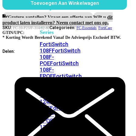
FortiSwitches
Toevoegen Aan Winkelwagen
Forticare
bekijken
Essential
Support
Grotere aantallen? Vraag een offerte aan.
Wilt u dit
FortiSwitch
for
product laten installeren? Neem contact met ons op.
100
FortiAP.
SKU:
Categorieën:
FC-10-P23JF-314-02-60
FC-Essentials
,
FortiCare
Series
aantal
GTIN/UPC:
* Korting Wordt Berekend Vanaf De Adviesprijs Exclusief BTW.
FortiSwitch
108F
FortiSwitch
Delen:
108F-
POE
FortiSwitch
108F-
FPOE
FortiSwitch
110G-
FPOE
FortiSwitch
124F
FortiSwitch
124F-
POE
FortiSwitch
124F-
FPOE
FortiSwitch
124G
FortiSwitch
124G-