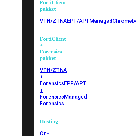
FortiClient
pakket
VPN/ZTNA
EPP/APT
Managed
Chromeb
FortiClient
+
Forensics
pakket
VPN/ZTNA
+
Forensics
EPP/APT
+
Forensics
Managed
Forensics
Hosting
On-