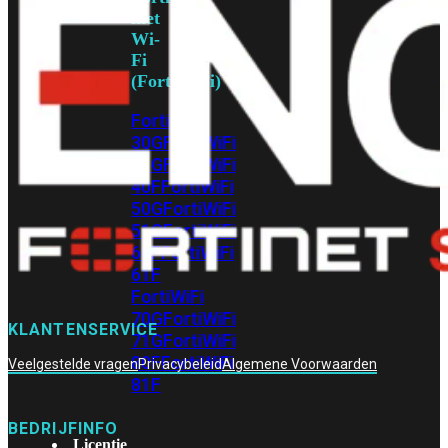
met
Wi-
Fi
(FortiWiFi)
FortiWiFi
30G
FortiWiFi
31G
FortiWiFi
40F
FortiWiFi
50G
FortiWiFi
51G
FortiWiFi
60F
FortiWiFi
61F
FortiWiFi
70G
FortiWiFi
KLANTENSERVICE
71G
FortiWiFi
80F
FortiWiFi
Veelgestelde vragen
Privacybeleid
Algemene Voorwaarden
81F
BEDRIJFINFO
Licentie