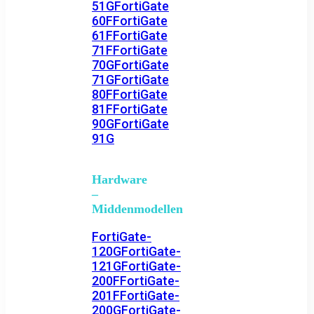
51G
FortiGate
60F
FortiGate
61F
FortiGate
71F
FortiGate
70G
FortiGate
71G
FortiGate
80F
FortiGate
81F
FortiGate
90G
FortiGate
91G
Hardware
–
Middenmodellen
FortiGate-
120G
FortiGate-
121G
FortiGate-
200F
FortiGate-
201F
FortiGate-
200G
FortiGate-