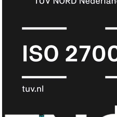
6E
Wi-
Fi
7
Wi-
Fi
Omgeving
Indoor
Outdoor
MIMO
2X2
3X3
4X4
8X8
Alles
bekijken
FortiAP
FortiWiFi
FortiGate