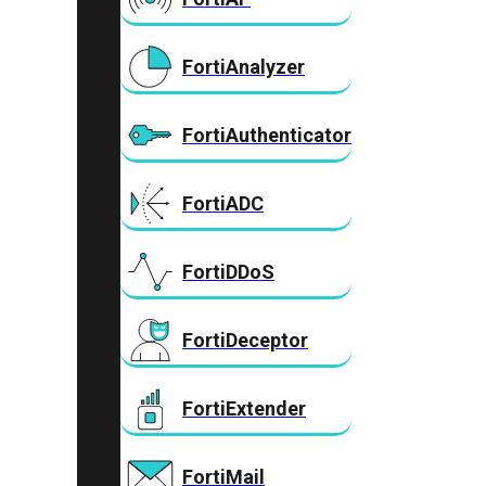
FortiAnalyzer
FortiAuthenticator
FortiADC
FortiDDoS
FortiDeceptor
FortiExtender
FortiMail