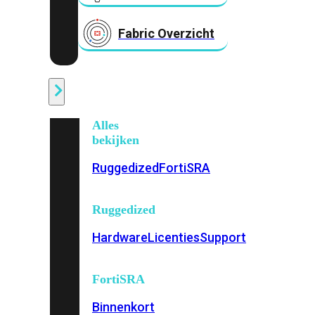
Fabric Overzicht
Industrieel
Alles
bekijken
Ruggedized
FortiSRA
Ruggedized
Hardware
Licenties
Support
FortiSRA
Binnenkort