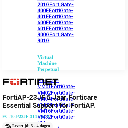
201G
FortiGate-
400F
FortiGate-
401F
FortiGate-
600E
FortiGate-
601E
FortiGate-
900G
FortiGate-
901G
Virtual
Machine
Perpetual
FortiGate-
FortiGate-
VM01
VM02
FortiGate-
FortiAP-23JF 5 Jaar Forticare
VM04
FortiGate-
Essential Support for FortiAP.
VM08
FortiGate-
VM16
FortiGate-
VM32
FortiGate-
FC-10-P23JF-314-02-60
VM
Levertijd: 3 - 4 dagen