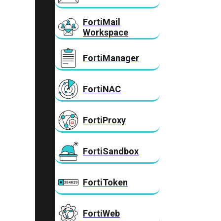
FortiMail
Workspace
FortiManager
FortiNAC
FortiProxy
FortiSandbox
FortiToken
FortiWeb