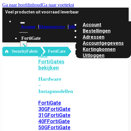
Ga naar hoofdinhoud
Ga naar voettekst
Veel producten uit voorraad leverbaar
Account
Account
Klantenservice
Offerte
Bestellingen
Adressen
FortiGate
Accountgegevens
Kortingbonnen
‎ SecurityFabric
FortiCare
Alle
Uitloggen
FortiGates
bekijken
Hardware
–
Instapmodellen
FortiGate
30G
FortiGate
31G
FortiGate
40F
FortiGate
50G
FortiGate