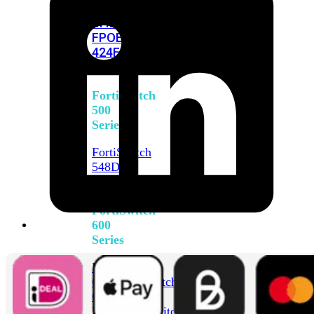
FPOE
FortiSwitch
M426E-
FPOE
FortiSwitchRugged
424F-
POE
FortiSwitch
500
Series
FortiSwitch
548D-
FPOE
FortiSwitch
600
Series
FortiSwitch
624F
FortiSwitch
624F-
FPOE
FortiSwitch