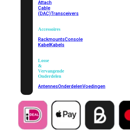
Attach
Cable
(DAC)
Transceivers
Accessoires
Rackmounts
Console
Kabel
Kabels
Losse
&
Vervangende
Onderdelen
Antennes
Onderdelen
Voedingen