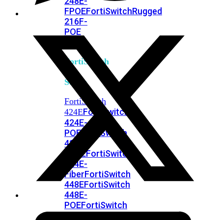
248E-
FPOE
FortiSwitchRugged
216F-
POE
FortiSwitch
400
Series
FortiSwitch
FortiSwitch
424E
424E-
POE
FortiSwitch
424E-
FPOE
FortiSwitch
424E-
Fiber
FortiSwitch
448E
FortiSwitch
448E-
POE
FortiSwitch
448E-