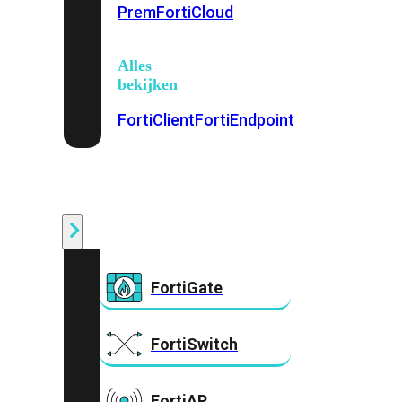
Prem
FortiCloud
Alles
bekijken
FortiClient
FortiEndpoint
Security
Fabric
Producten
FortiGate
FortiSwitch
FortiAP