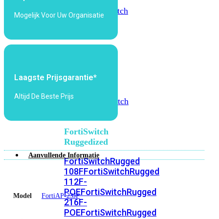
FortiSwitch
2048F
FortiSwitch
Mogelijk Voor Uw Organisatie
2048F-
B2F
FortiSwitch
3000
Series
Laagste Prijsgarantie*
FortiSwitch
Altijd De Beste Prijs
3032E
FortiSwitch
3032G
FortiSwitch
Ruggedized
Aanvullende Informatie
FortiSwitchRugged
108F
FortiSwitchRugged
112F-
POE
FortiSwitchRugged
Model
FortiAP-23JF
216F-
POE
FortiSwitchRugged