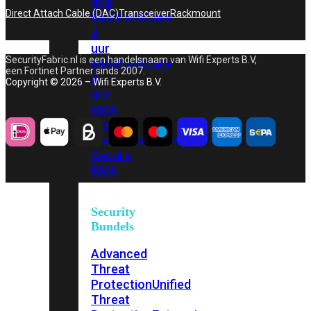
dag
Direct Attach Cable (DAC)
Transceiver
Rackmount
RMA
FortiCare
4
uur
SecurityFabric.nl is een handelsnaam van Wifi Experts B.V,
RMA
FortiCare
een Fortinet Partner sinds 2007.
4
Copyright © 2026 – Wifi Experts B.V.
uur
RMA
met
onsite
FortiCare
Secure
RMA
Security
Bundels
Advanced
Threat
Protection
Unified
Threat