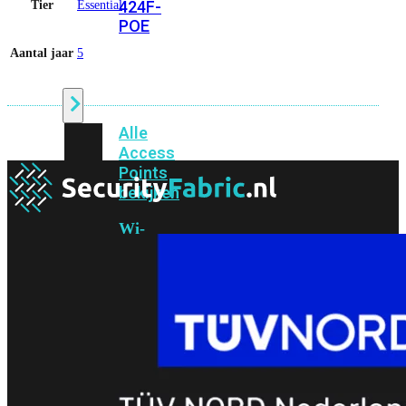
424F-
Tier
Essential
POE
Aantal jaar
5
WiFi
Alle
Access
Points
bekijken
Wi-
Fi
Generatie
Wi-
Fi
5
Wi-
Fi
6
Wi-
Fi