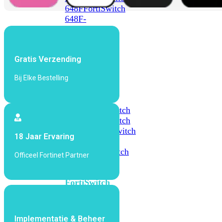
648F
FortiSwitch
648F-
FPOE
Gratis Verzending
FortiSwitch
1000
Bij Elke Bestelling
Series
FortiSwitch
1024E
FortiSwitch
1048E
FortiSwitch
T1024E
FortiSwitch
18 Jaar Ervaring
T1024F-
FPOE
FortiSwitch
Officeel Fortinet Partner
1048G
FortiSwitch
2000
Series
Implementatie & Beheer