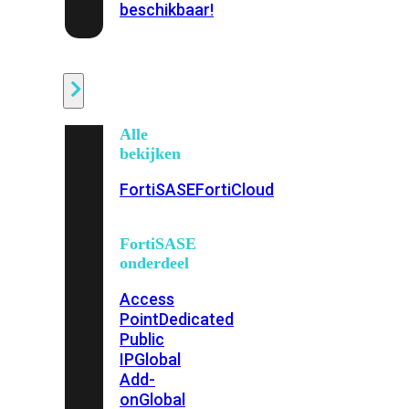
beschikbaar!
Cloud
Alle
bekijken
FortiSASE
FortiCloud
FortiSASE
onderdeel
Access
Point
Dedicated
Public
IP
Global
Add-
on
Global