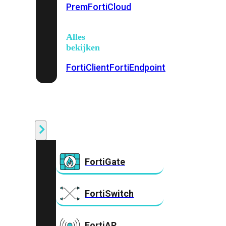
Prem
FortiCloud
Alles
bekijken
FortiClient
FortiEndpoint
Security
Fabric
Producten
FortiGate
FortiSwitch
FortiAP