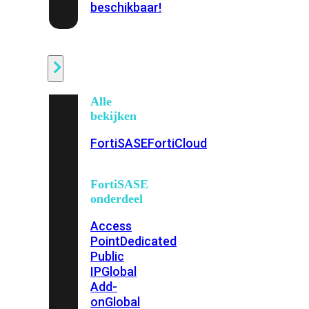
beschikbaar!
Cloud
Alle
bekijken
FortiSASE
FortiCloud
FortiSASE
onderdeel
Access
Point
Dedicated
Public
IP
Global
Add-
on
Global