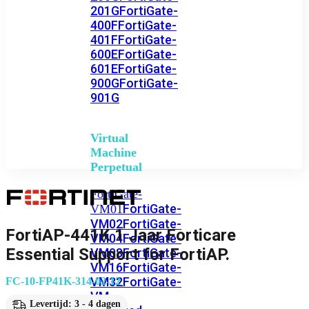
201G
FortiGate-
400F
FortiGate-
401F
FortiGate-
600E
FortiGate-
601E
FortiGate-
900G
FortiGate-
901G
Virtual
Machine
Perpetual
FortiGate-
FortiGate-
VM01
VM02
FortiGate-
FortiAP-441K 1 Jaar Forticare
VM04
FortiGate-
Essential Support for FortiAP.
VM08
FortiGate-
VM16
FortiGate-
VM32
FortiGate-
FC-10-FP41K-314-02-12
VM
Levertijd: 3 - 4 dagen