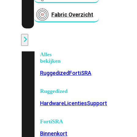
Fabric Overzicht
Industrieel
Alles
bekijken
Ruggedized
FortiSRA
Ruggedized
Hardware
Licenties
Support
FortiSRA
Binnenkort