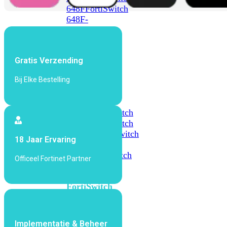
648F
FortiSwitch
648F-
FPOE
Gratis Verzending
FortiSwitch
1000
Bij Elke Bestelling
Series
FortiSwitch
1024E
FortiSwitch
1048E
FortiSwitch
T1024E
FortiSwitch
18 Jaar Ervaring
T1024F-
FPOE
FortiSwitch
Officeel Fortinet Partner
1048G
FortiSwitch
2000
Series
Implementatie & Beheer