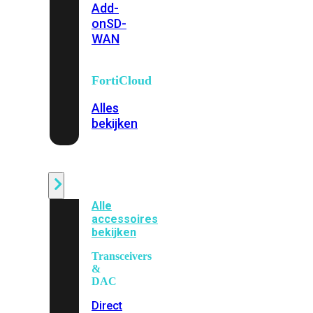
Add-
on
SD-
WAN
FortiCloud
Alles
bekijken
Accessoires
Alle
accessoires
bekijken
Transceivers
&
DAC
Direct