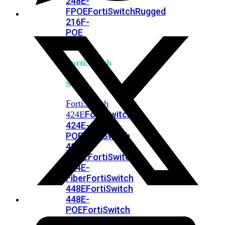
248E-
FPOE
FortiSwitchRugged
216F-
POE
FortiSwitch
400
Series
FortiSwitch
FortiSwitch
424E
424E-
POE
FortiSwitch
424E-
FPOE
FortiSwitch
424E-
Fiber
FortiSwitch
448E
FortiSwitch
448E-
POE
FortiSwitch
448E-