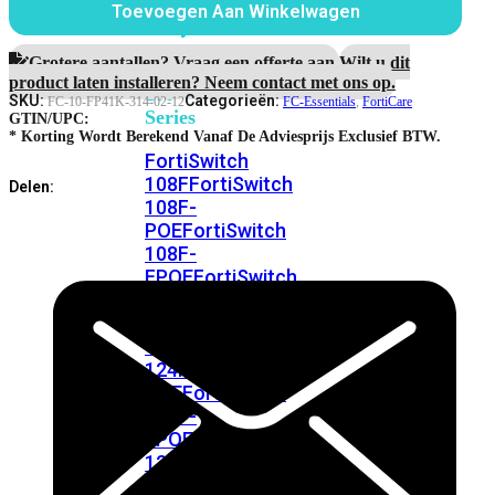
FortiSwitches
Toevoegen Aan Winkelwagen
Forticare
bekijken
Essential
Support
Grotere aantallen? Vraag een offerte aan.
Wilt u dit
FortiSwitch
for
product laten installeren? Neem contact met ons op.
100
FortiAP.
SKU:
Categorieën:
FC-10-FP41K-314-02-12
FC-Essentials
,
FortiCare
Series
aantal
GTIN/UPC:
* Korting Wordt Berekend Vanaf De Adviesprijs Exclusief BTW.
FortiSwitch
108F
FortiSwitch
Delen:
108F-
POE
FortiSwitch
108F-
FPOE
FortiSwitch
110G-
FPOE
FortiSwitch
124F
FortiSwitch
124F-
POE
FortiSwitch
124F-
FPOE
FortiSwitch
124G
FortiSwitch
124G-