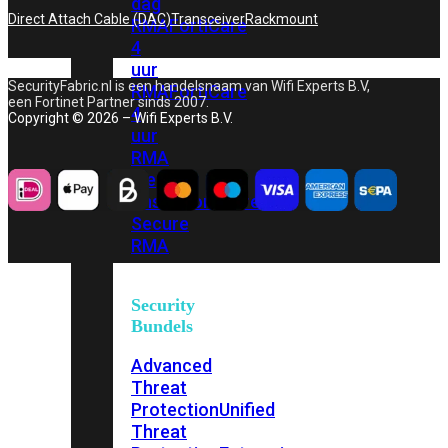
dag
Direct Attach Cable (DAC)
Transceiver
Rackmount
RMA
FortiCare
4
uur
SecurityFabric.nl is een handelsnaam van Wifi Experts B.V,
RMA
FortiCare
een Fortinet Partner sinds 2007.
4
Copyright © 2026 – Wifi Experts B.V.
uur
RMA
met
onsite
FortiCare
Secure
RMA
Security
Bundels
Advanced
Threat
Protection
Unified
Threat