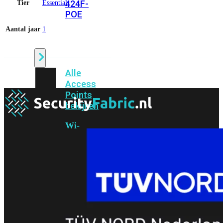
424F-
Tier
Essential
POE
Aantal jaar
1
WiFi
Alle
Access
Points
bekijken
Wi-
Fi
Generatie
Wi-
Fi
5
Wi-
Fi
6
Wi-
Fi