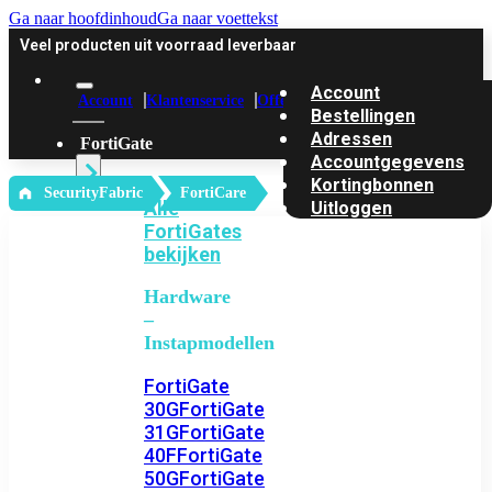
Ga naar hoofdinhoud
Ga naar voettekst
Veel producten uit voorraad leverbaar
Account
Account
Klantenservice
Offerte
Bestellingen
Adressen
FortiGate
Accountgegevens
Kortingbonnen
‎ SecurityFabric
FortiCare
Alle
Uitloggen
FortiGates
bekijken
Hardware
–
Instapmodellen
FortiGate
30G
FortiGate
31G
FortiGate
40F
FortiGate
50G
FortiGate