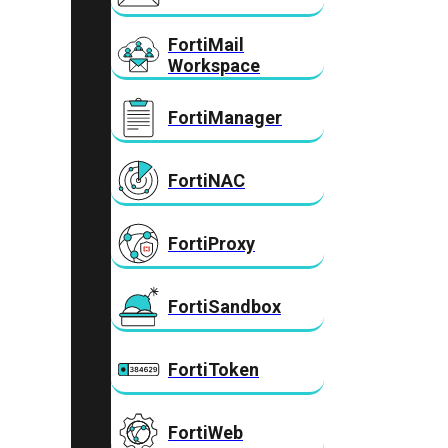
FortiMail
Workspace
FortiManager
FortiNAC
FortiProxy
FortiSandbox
FortiToken
FortiWeb