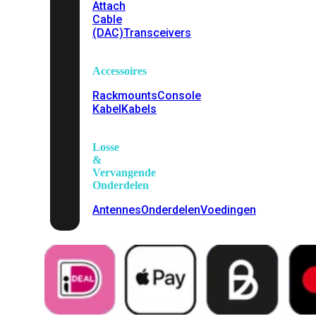
Attach
Cable
(DAC)
Transceivers
Accessoires
Rackmounts
Console
Kabel
Kabels
Losse
&
Vervangende
Onderdelen
Antennes
Onderdelen
Voedingen