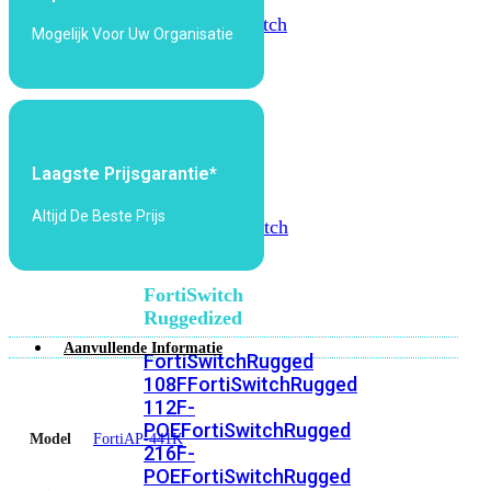
FortiSwitch
2048F
FortiSwitch
Mogelijk Voor Uw Organisatie
2048F-
B2F
FortiSwitch
3000
Series
Laagste Prijsgarantie*
FortiSwitch
Altijd De Beste Prijs
3032E
FortiSwitch
3032G
FortiSwitch
Ruggedized
Aanvullende Informatie
FortiSwitchRugged
108F
FortiSwitchRugged
112F-
POE
FortiSwitchRugged
Model
FortiAP-441K
216F-
POE
FortiSwitchRugged