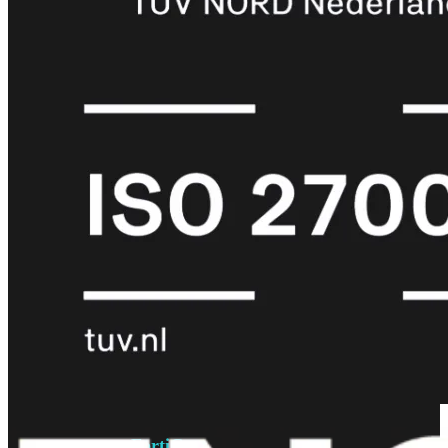
6E
Wi-
Fi
7
Wi-
Fi
Omgeving
Indoor
Outdoor
MIMO
2X2
3X3
4X4
8X8
Alles
bekijken
FortiAP
FortiWiFi
FortiGate