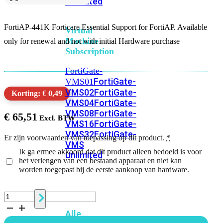
Unlimited
FortiAP-441K Forticare Essential Support for FortiAP. Available
Virtual
Machine
only for renewal and not with initial Hardware purchase
Subscription
FortiGate-
FortiGate-
VMS01
VMS02
FortiGate-
Korting: € 0,49
VMS04
FortiGate-
VMS08
FortiGate-
€
65,51
VMS16
FortiGate-
VMS32
FortiGate-
Er zijn voorwaarden van toepassing op dit product.
*
VMS
Ik ga ermee akkoord dat dit product alleen bedoeld is voor
Unlimited
het verlengen van een bestaand apparaat en niet kan
worden toegepast bij de eerste aankoop van hardware.
Switch
FortiAP-
441K
Alle
1
Jaar