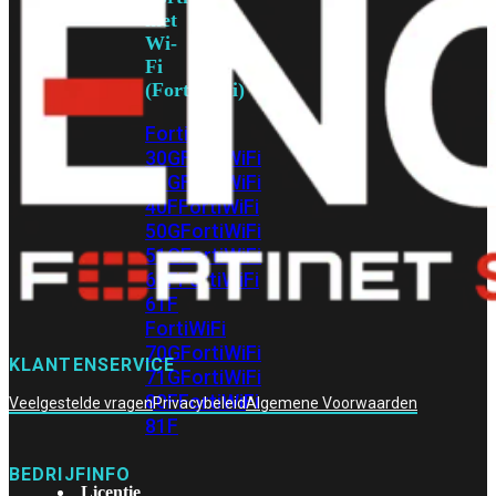
met
Wi-
Fi
(FortiWiFi)
FortiWiFi
30G
FortiWiFi
31G
FortiWiFi
40F
FortiWiFi
50G
FortiWiFi
51G
FortiWiFi
60F
FortiWiFi
61F
FortiWiFi
70G
FortiWiFi
KLANTENSERVICE
71G
FortiWiFi
80F
FortiWiFi
Veelgestelde vragen
Privacybeleid
Algemene Voorwaarden
81F
BEDRIJFINFO
Licentie