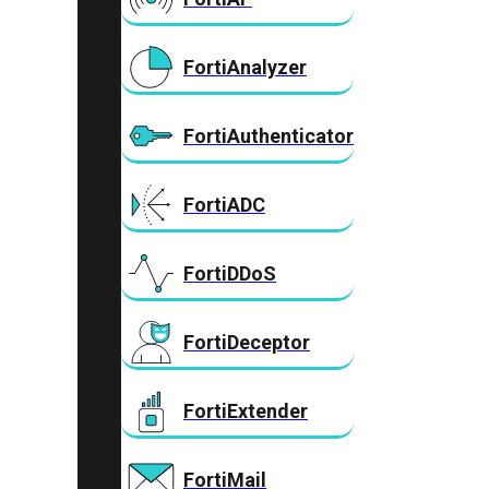
FortiAnalyzer
FortiAuthenticator
FortiADC
FortiDDoS
FortiDeceptor
FortiExtender
FortiMail