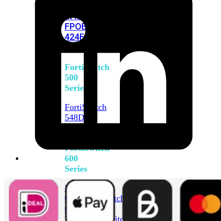
FPOE
FortiSwitch
M426E-
FPOE
FortiSwitchRugged
424F-
POE
FortiSwitch
500
Series
FortiSwitch
548D-
FPOE
FortiSwitch
600
Series
FortiSwitch
624F
FortiSwitch
624F-
FPOE
FortiSwitch