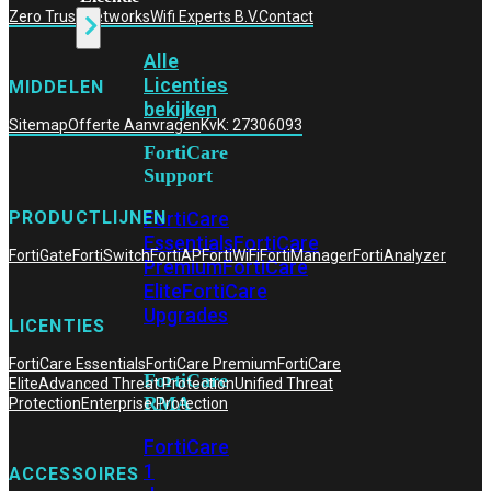
Zero Trust Networks
Wifi Experts B.V.
Contact
Alle
Licenties
MIDDELEN
bekijken
Sitemap
Offerte Aanvragen
KvK: 27306093
FortiCare
Support
FortiCare
PRODUCTLIJNEN
Essentials
FortiCare
FortiGate
FortiSwitch
FortiAP
FortiWiFi
FortiManager
FortiAnalyzer
Premium
FortiCare
Elite
FortiCare
Upgrades
LICENTIES
FortiCare Essentials
FortiCare Premium
FortiCare
FortiCare
Elite
Advanced Threat Protection
Unified Threat
RMA
Protection
Enterprise Protection
FortiCare
1
ACCESSOIRES