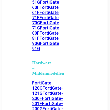
51G
FortiGate
60F
FortiGate
61F
FortiGate
71F
FortiGate
70G
FortiGate
71G
FortiGate
80F
FortiGate
81F
FortiGate
90G
FortiGate
91G
Hardware
–
Middenmodellen
FortiGate-
120G
FortiGate-
121G
FortiGate-
200F
FortiGate-
201F
FortiGate-
200G
FortiGate-