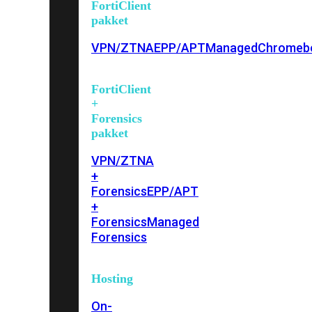
FortiClient
pakket
VPN/ZTNA
EPP/APT
Managed
Chromeb
FortiClient
+
Forensics
pakket
VPN/ZTNA
+
Forensics
EPP/APT
+
Forensics
Managed
Forensics
Hosting
On-