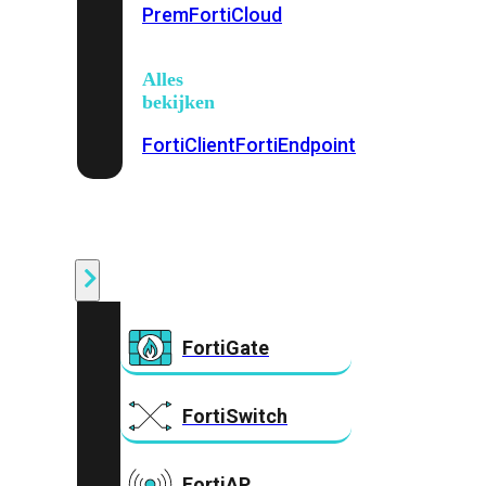
Prem
FortiCloud
Alles
bekijken
FortiClient
FortiEndpoint
Security
Fabric
Producten
FortiGate
FortiSwitch
FortiAP