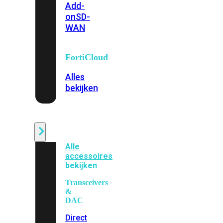
Add-
on
SD-
WAN
FortiCloud
Alles
bekijken
Accessoires
Alle
accessoires
bekijken
Transceivers
&
DAC
Direct