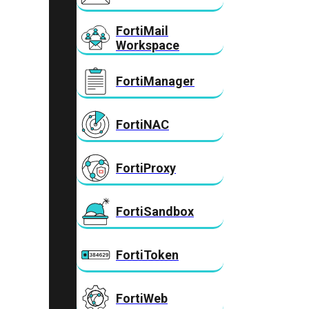
FortiMail
Workspace
FortiManager
FortiNAC
FortiProxy
FortiSandbox
FortiToken
FortiWeb