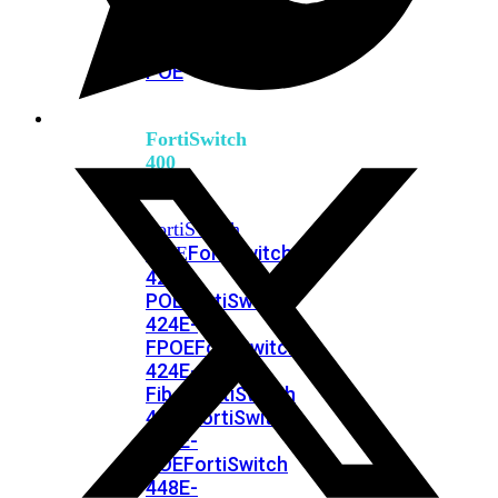
248E-
FPOE
FortiSwitchRugged
216F-
POE
FortiSwitch
400
Series
FortiSwitch
FortiSwitch
424E
424E-
POE
FortiSwitch
424E-
FPOE
FortiSwitch
424E-
Fiber
FortiSwitch
448E
FortiSwitch
448E-
POE
FortiSwitch
448E-