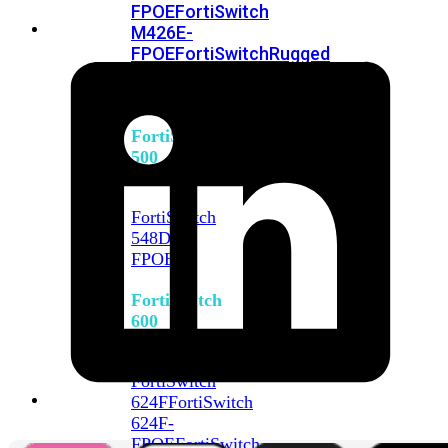
FPOE
FortiSwitch
M426E-
FPOE
FortiSwitchRugged
424F-
POE
FortiSwitch
500
Series
FortiSwitch
548D-
FPOE
FortiSwitch
600
Series
FortiSwitch
624F
FortiSwitch
624F-
FPOE
FortiSwitch