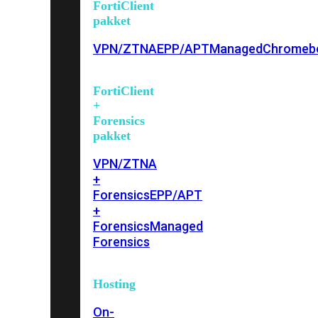
FortiClient
pakket
VPN/ZTNA
EPP/APT
Managed
Chromeb
FortiClient
+
Forensics
pakket
VPN/ZTNA
+
Forensics
EPP/APT
+
Forensics
Managed
Forensics
Hosting
On-