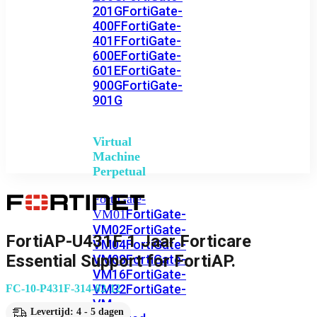
201G
FortiGate-
400F
FortiGate-
401F
FortiGate-
600E
FortiGate-
601E
FortiGate-
900G
FortiGate-
901G
Virtual
Machine
Perpetual
FortiGate-
FortiGate-
VM01
VM02
FortiGate-
FortiAP-U431F 1 Jaar Forticare
VM04
FortiGate-
Essential Support for FortiAP.
VM08
FortiGate-
VM16
FortiGate-
VM32
FortiGate-
FC-10-P431F-314-02-12
VM
Levertijd: 4 - 5 dagen