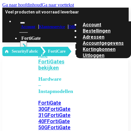
Ga naar hoofdinhoud
Ga naar voettekst
Veel producten uit voorraad leverbaar
Account
Account
Klantenservice
Offerte
Bestellingen
Adressen
FortiGate
Accountgegevens
Kortingbonnen
‎ SecurityFabric
FortiCare
Alle
Uitloggen
FortiGates
bekijken
Hardware
–
Instapmodellen
FortiGate
30G
FortiGate
31G
FortiGate
40F
FortiGate
50G
FortiGate