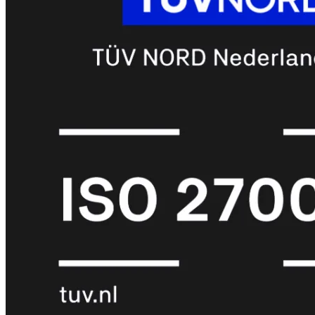
6E
Wi-
Fi
7
Wi-
Fi
Omgeving
Indoor
Outdoor
MIMO
2X2
3X3
4X4
8X8
Alles
bekijken
FortiAP
FortiWiFi
FortiGate