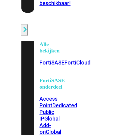
beschikbaar!
Cloud
Alle
bekijken
FortiSASE
FortiCloud
FortiSASE
onderdeel
Access
Point
Dedicated
Public
IP
Global
Add-
on
Global