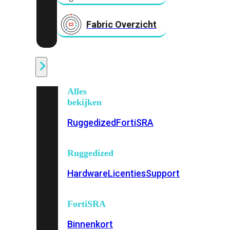
Fabric Overzicht
Industrieel
Alles
bekijken
Ruggedized
FortiSRA
Ruggedized
Hardware
Licenties
Support
FortiSRA
Binnenkort