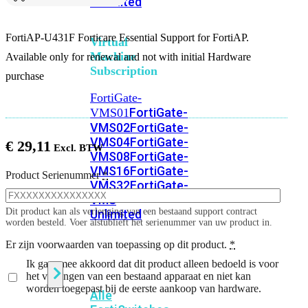
Unlimited
FortiAP-U431F Forticare Essential Support for FortiAP.
Virtual
Machine
Available only for renewal and not with initial Hardware
Subscription
purchase
FortiGate-
FortiGate-
VMS01
VMS02
FortiGate-
VMS04
FortiGate-
€
29,11
VMS08
FortiGate-
VMS16
FortiGate-
Product Serienummer
*
VMS32
FortiGate-
VMS
Dit product kan als verlenging van een bestaand support contract
Unlimited
worden besteld. Voer alstublieft het serienummer van uw product in.
Er zijn voorwaarden van toepassing op dit product.
*
Switch
Ik ga ermee akkoord dat dit product alleen bedoeld is voor
het verlengen van een bestaand apparaat en niet kan
worden toegepast bij de eerste aankoop van hardware.
Alle