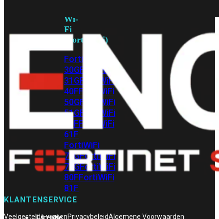
met
Wi-
Fi
(FortiWiFi)
FortiWiFi
30G
FortiWiFi
31G
FortiWiFi
40F
FortiWiFi
50G
FortiWiFi
51G
FortiWiFi
60F
FortiWiFi
61F
FortiWiFi
70G
FortiWiFi
71G
FortiWiFi
80F
FortiWiFi
81F
KLANTENSERVICE
Veelgestelde vragen
Privacybeleid
Algemene Voorwaarden
Licentie