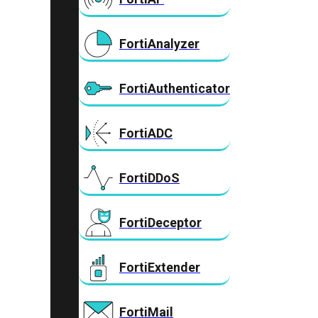
FortiAnalyzer
FortiAuthenticator
FortiADC
FortiDDoS
FortiDeceptor
FortiExtender
FortiMail