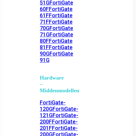
51G
FortiGate
60F
FortiGate
61F
FortiGate
71F
FortiGate
70G
FortiGate
71G
FortiGate
80F
FortiGate
81F
FortiGate
90G
FortiGate
91G
Hardware
–
Middenmodellen
FortiGate-
120G
FortiGate-
121G
FortiGate-
200F
FortiGate-
201F
FortiGate-
200G
FortiGate-