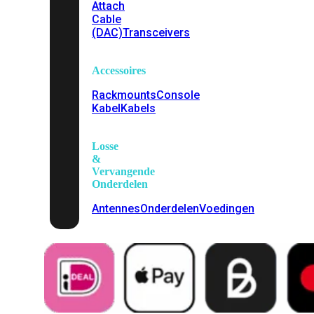
Attach
Cable
(DAC)
Transceivers
Accessoires
Rackmounts
Console
Kabel
Kabels
Losse
&
Vervangende
Onderdelen
Antennes
Onderdelen
Voedingen