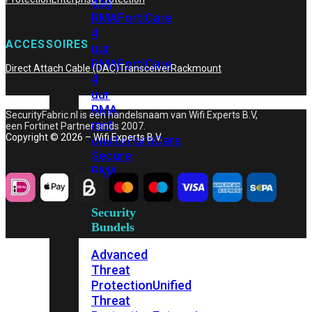
dag
RMA
FortiCare
4
ACCESSOIRES
uur
RMA
FortiCare
Direct Attach Cable (DAC)
Transceiver
Rackmount
4
uur
RMA
SecurityFabric.nl is een handelsnaam van Wifi Experts B.V,
met
een Fortinet Partner sinds 2007.
Copyright © 2026 – Wifi Experts B.V.
onsite
FortiCare
Secure
RMA
Security
Bundels
Advanced
Threat
Protection
Unified
Threat