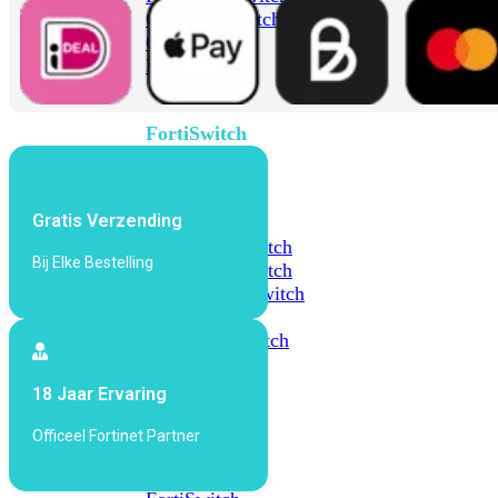
648F
FortiSwitch
648F-
FPOE
FortiSwitch
1000
Series
Gratis Verzending
FortiSwitch
1024E
FortiSwitch
Bij Elke Bestelling
1048E
FortiSwitch
T1024E
FortiSwitch
T1024F-
FPOE
FortiSwitch
1048G
18 Jaar Ervaring
FortiSwitch
2000
Officeel Fortinet Partner
Series