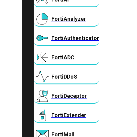
FortiAnalyzer
FortiAuthenticator
FortiADC
FortiDDoS
FortiDeceptor
FortiExtender
FortiMail