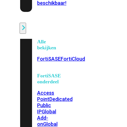
beschikbaar!
Cloud
Alle
bekijken
FortiSASE
FortiCloud
FortiSASE
onderdeel
Access
Point
Dedicated
Public
IP
Global
Add-
on
Global