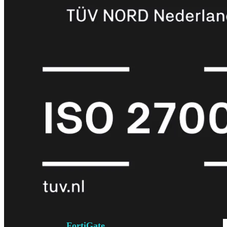
6E
Wi-
Fi
7
Wi-
Fi
Omgeving
Indoor
Outdoor
MIMO
2X2
3X3
4X4
8X8
Alles
bekijken
FortiAP
FortiWiFi
FortiGate