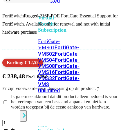
Unlimited
FortiSwitchRugged-216F-POE FortiCare Essential Support for
Virtual
Machine
FortiSwitch. Available only for renewal and not with initial
Subscription
hardware purchase
FortiGate-
FortiGate-
VMS01
VMS02
FortiGate-
VMS04
FortiGate-
Korting: € 12,52
VMS08
FortiGate-
VMS16
FortiGate-
€
238,48
VMS32
FortiGate-
VMS
Er zijn voorwaarden van toepassing op dit product.
*
Unlimited
Ik ga ermee akkoord dat dit product alleen bedoeld is voor
het verlengen van een bestaand apparaat en niet kan
worden toegepast bij de eerste aankoop van hardware.
Switch
FortiSwitchRugged-
Alle
216F-