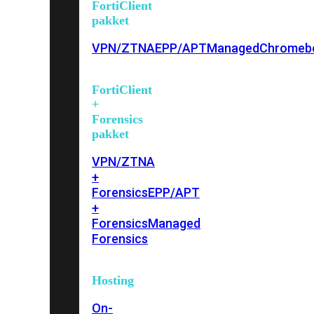
FortiClient
pakket
VPN/ZTNA
EPP/APT
Managed
Chromeb
FortiClient
+
Forensics
pakket
VPN/ZTNA
+
Forensics
EPP/APT
+
Forensics
Managed
Forensics
Hosting
On-