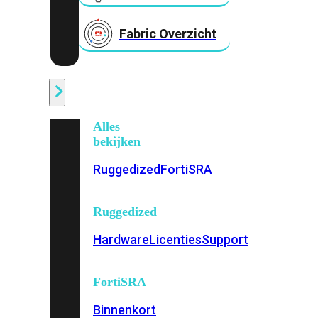
Fabric Overzicht
Industrieel
Alles
bekijken
Ruggedized
FortiSRA
Ruggedized
Hardware
Licenties
Support
FortiSRA
Binnenkort