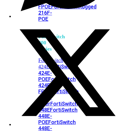
248E-
FPOE
FortiSwitchRugged
216F-
POE
FortiSwitch
400
Series
FortiSwitch
FortiSwitch
424E
424E-
POE
FortiSwitch
424E-
FPOE
FortiSwitch
424E-
Fiber
FortiSwitch
448E
FortiSwitch
448E-
POE
FortiSwitch
448E-