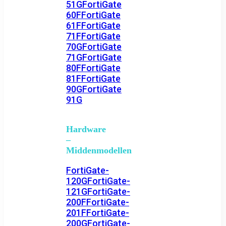
51G
FortiGate
60F
FortiGate
61F
FortiGate
71F
FortiGate
70G
FortiGate
71G
FortiGate
80F
FortiGate
81F
FortiGate
90G
FortiGate
91G
Hardware
–
Middenmodellen
FortiGate-
120G
FortiGate-
121G
FortiGate-
200F
FortiGate-
201F
FortiGate-
200G
FortiGate-