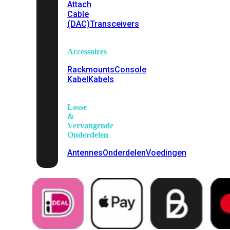
Attach
Cable
(DAC)
Transceivers
Accessoires
Rackmounts
Console
Kabel
Kabels
Losse
&
Vervangende
Onderdelen
Antennes
Onderdelen
Voedingen