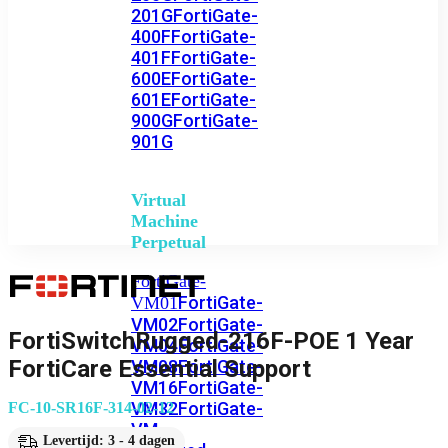
201G
FortiGate-
400F
FortiGate-
401F
FortiGate-
600E
FortiGate-
601E
FortiGate-
900G
FortiGate-
901G
Virtual
Machine
Perpetual
FortiGate-
FortiGate-
VM01
VM02
FortiGate-
FortiSwitchRugged-216F-POE 1 Year
VM04
FortiGate-
FortiCare Essential Support
VM08
FortiGate-
VM16
FortiGate-
VM32
FortiGate-
FC-10-SR16F-314-02-12
VM
Levertijd: 3 - 4 dagen