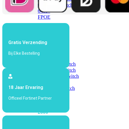
648F
FortiSwitch
648F-
FPOE
FortiSwitch
1000
Gratis Verzending
Series
Bij Elke Bestelling
FortiSwitch
1024E
FortiSwitch
1048E
FortiSwitch
T1024E
FortiSwitch
T1024F-
18 Jaar Ervaring
FPOE
FortiSwitch
1048G
Officeel Fortinet Partner
FortiSwitch
2000
Series