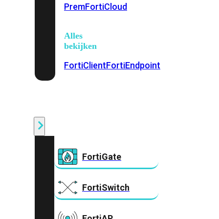
Prem
FortiCloud
Alles
bekijken
FortiClient
FortiEndpoint
Security
Fabric
Producten
FortiGate
FortiSwitch
FortiAP