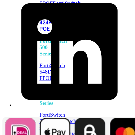
FPOE
FortiSwitch
M426E-
FPOE
FortiSwitchRugged
424F-
POE
FortiSwitch
500
Series
FortiSwitch
548D-
FPOE
FortiSwitch
600
Series
FortiSwitch
624F
FortiSwitch
624F-
FPOE
FortiSwitch