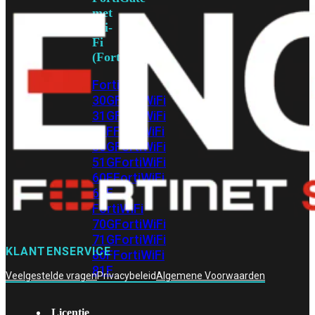
met
Wi-
Fi
(FortiWiFi)
FortiWiFi
30G
FortiWiFi
31G
FortiWiFi
40F
FortiWiFi
50G
FortiWiFi
51G
FortiWiFi
60F
FortiWiFi
61F
FortiWiFi
70G
FortiWiFi
71G
FortiWiFi
KLANTENSERVICE
80F
FortiWiFi
81F
Veelgestelde vragen
Privacybeleid
Algemene Voorwaarden
Licentie