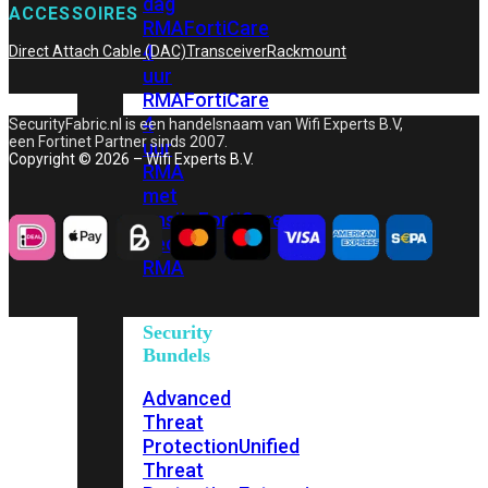
dag
ACCESSOIRES
RMA
FortiCare
4
Direct Attach Cable (DAC)
Transceiver
Rackmount
uur
RMA
FortiCare
4
SecurityFabric.nl is een handelsnaam van Wifi Experts B.V,
een Fortinet Partner sinds 2007.
uur
Copyright © 2026 – Wifi Experts B.V.
RMA
met
onsite
FortiCare
Secure
RMA
Security
Bundels
Advanced
Threat
Protection
Unified
Threat