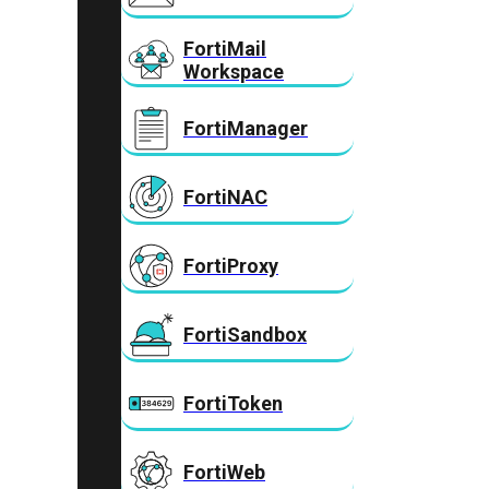
FortiMail
Workspace
FortiManager
FortiNAC
FortiProxy
FortiSandbox
FortiToken
FortiWeb