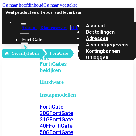
Ga naar hoofdinhoud
Ga naar voettekst
Veel producten uit voorraad leverbaar
Account
Account
Klantenservice
Offerte
Bestellingen
Adressen
FortiGate
Accountgegevens
Kortingbonnen
‎ SecurityFabric
FortiCare
Alle
Uitloggen
FortiGates
bekijken
Hardware
–
Instapmodellen
FortiGate
30G
FortiGate
31G
FortiGate
40F
FortiGate
50G
FortiGate