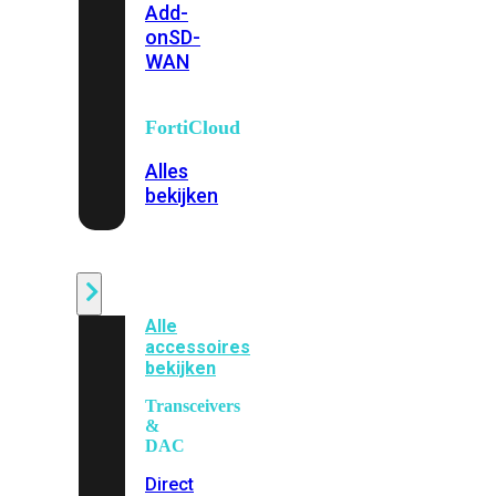
Add-
on
SD-
WAN
FortiCloud
Alles
bekijken
Accessoires
Alle
accessoires
bekijken
Transceivers
&
DAC
Direct