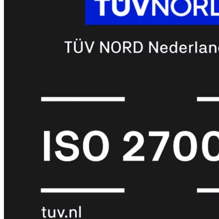
met
Wi-
Fi
(FortiWiFi)
FortiWiFi
30G
FortiWiFi
31G
FortiWiFi
40F
FortiWiFi
50G
FortiWiFi
51G
FortiWiFi
60F
FortiWiFi
61F
FortiWiFi
70G
FortiWiFi
71G
FortiWiFi
80F
FortiWiFi
81F
Licentie