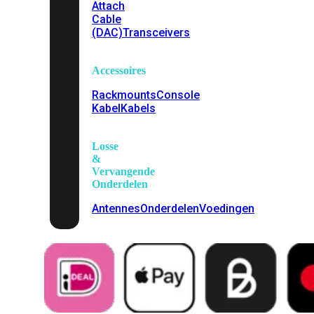
Attach
Cable
(DAC)
Transceivers
Accessoires
Rackmounts
Console
Kabel
Kabels
Losse
&
Vervangende
Onderdelen
Antennes
Onderdelen
Voedingen