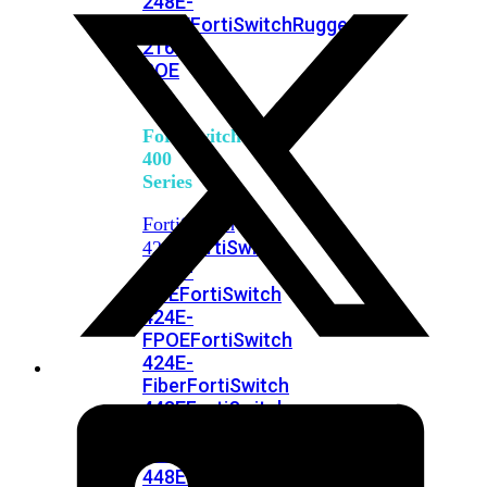
248E-
FPOE
FortiSwitchRugged
216F-
POE
FortiSwitch
400
Series
FortiSwitch
FortiSwitch
424E
424E-
POE
FortiSwitch
424E-
FPOE
FortiSwitch
424E-
Fiber
FortiSwitch
448E
FortiSwitch
448E-
POE
FortiSwitch
448E-