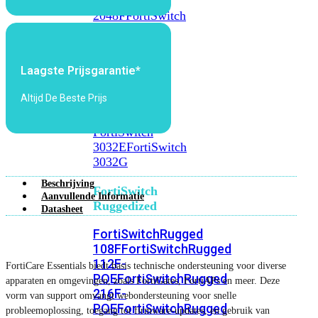
FortiSwitch
2048F
FortiSwitch
2048F-
B2F
Laagste Prijsgarantie*
FortiSwitch
3000
Altijd De Beste Prijs
Series
FortiSwitch
3032E
FortiSwitch
3032G
Beschrijving
FortiSwitch
Aanvullende Informatie
Ruggedized
Datasheet
FortiSwitchRugged
108F
FortiSwitchRugged
112F-
FortiCare Essentials biedt basis technische ondersteuning voor diverse
POE
FortiSwitchRugged
apparaten en omgevingen, zoals FortiGates, FortiAPs en meer. Deze
216F-
vorm van support omvangt webondersteuning voor snelle
POE
FortiSwitchRugged
probleemoplossing, toegang tot firmware-updates, en gebruik van