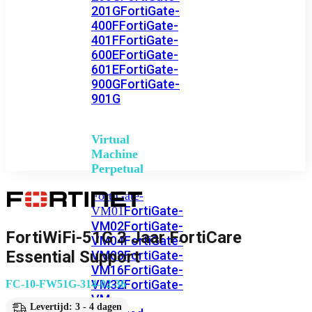
201G
FortiGate-
400F
FortiGate-
401F
FortiGate-
600E
FortiGate-
601E
FortiGate-
900G
FortiGate-
901G
Virtual
Machine
Perpetual
FortiGate-
FortiGate-
VM01
VM02
FortiGate-
FortiWiFi-51G 3 Jaar FortiCare
VM04
FortiGate-
Essential Support
VM08
FortiGate-
VM16
FortiGate-
VM32
FortiGate-
FC-10-FW51G-314-02-36
VM
Levertijd: 3 - 4 dagen