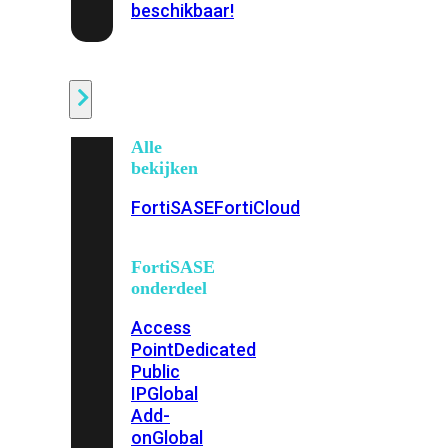
beschikbaar!
Cloud
Alle
bekijken
FortiSASE
FortiCloud
FortiSASE
onderdeel
Access
Point
Dedicated
Public
IP
Global
Add-
on
Global