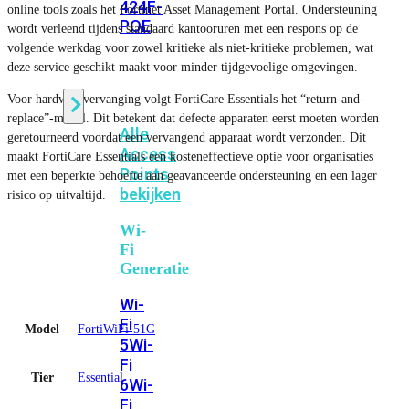
424F-
online tools zoals het Fortinet Asset Management Portal. Ondersteuning
POE
wordt verleend tijdens standaard kantooruren met een respons op de
volgende werkdag voor zowel kritieke als niet-kritieke problemen, wat
deze service geschikt maakt voor minder tijdgevoelige omgevingen.
WiFi
Voor hardwarevervanging volgt FortiCare Essentials het “return-and-
replace”-model. Dit betekent dat defecte apparaten eerst moeten worden
Alle
geretourneerd voordat een vervangend apparaat wordt verzonden. Dit
Access
maakt FortiCare Essentials een kosteneffectieve optie voor organisaties
Points
met een beperkte behoefte aan geavanceerde ondersteuning en een lager
bekijken
risico op uitvaltijd.
Wi-
Fi
Generatie
Wi-
Fi
Model
FortiWiFi-51G
5
Wi-
Fi
Tier
Essential
6
Wi-
Fi