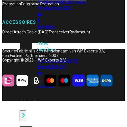
Protection
Enterprise
Protection
Enterprise Protection
Protection
SOC
as
a
ACCESSOIRES
Service
Direct Attach Cable (DAC)
Transceiver
Rackmount
Alles
bekijken
SecurityFabric.nl is een handelsnaam van Wifi Experts B.V,
een Fortinet Partner sinds 2007.
FortiCare
Security
Copyright © 2026 – Wifi Experts B.V.
Bundels
SOC
as
a
Service
Endpoint
Beveiliging