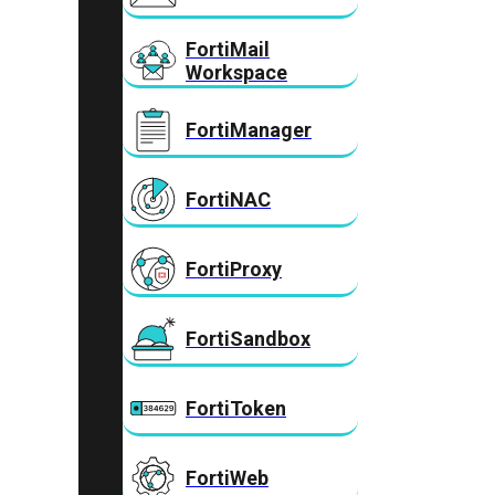
FortiMail
Workspace
FortiManager
FortiNAC
FortiProxy
FortiSandbox
FortiToken
FortiWeb