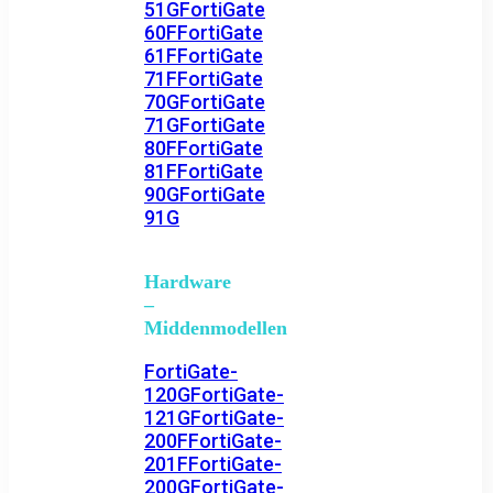
51G
FortiGate
60F
FortiGate
61F
FortiGate
71F
FortiGate
70G
FortiGate
71G
FortiGate
80F
FortiGate
81F
FortiGate
90G
FortiGate
91G
Hardware
–
Middenmodellen
FortiGate-
120G
FortiGate-
121G
FortiGate-
200F
FortiGate-
201F
FortiGate-
200G
FortiGate-