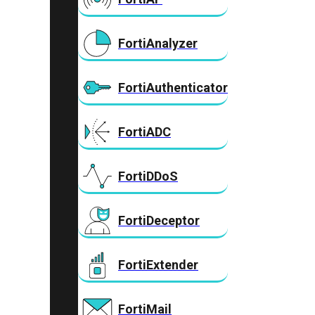
FortiAnalyzer
FortiAuthenticator
FortiADC
FortiDDoS
FortiDeceptor
FortiExtender
FortiMail