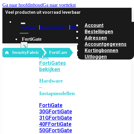
Ga naar hoofdinhoud
Ga naar voettekst
Veel producten uit voorraad leverbaar
Account
Account
Klantenservice
Offerte
Bestellingen
Adressen
FortiGate
Accountgegevens
Kortingbonnen
‎ SecurityFabric
FortiCare
Alle
Uitloggen
FortiGates
bekijken
Hardware
–
Instapmodellen
FortiGate
30G
FortiGate
31G
FortiGate
40F
FortiGate
50G
FortiGate