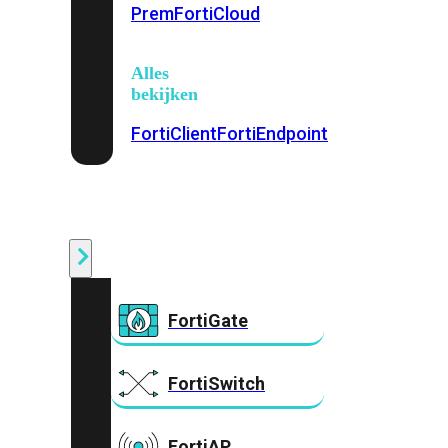
Prem
FortiCloud
Alles
bekijken
FortiClient
FortiEndpoint
Security
Fabric
Producten
FortiGate
FortiSwitch
FortiAP