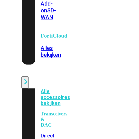
Add-
on
SD-
WAN
FortiCloud
Alles
bekijken
Accessoires
Alle
accessoires
bekijken
Transceivers
&
DAC
Direct