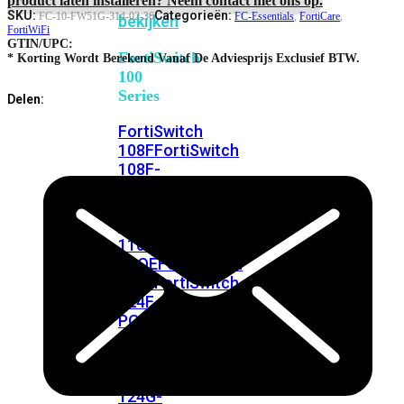
FortiSwitches
SKU:
Categorieën:
FC-10-FW51G-314-02-36
FC-Essentials
,
FortiCare
,
bekijken
FortiWiFi
GTIN/UPC:
FortiSwitch
* Korting Wordt Berekend Vanaf De Adviesprijs Exclusief BTW.
100
Series
Delen:
FortiSwitch
108F
FortiSwitch
108F-
POE
FortiSwitch
108F-
FPOE
FortiSwitch
110G-
FPOE
FortiSwitch
124F
FortiSwitch
124F-
POE
FortiSwitch
124F-
FPOE
FortiSwitch
124G
FortiSwitch
124G-