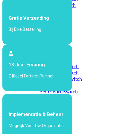
648F
FortiSwitch
648F-
FPOE
Gratis Verzending
Bij Elke Bestelling
FortiSwitch
1000
Series
FortiSwitch
18 Jaar Ervaring
1024E
FortiSwitch
1048E
FortiSwitch
Officeel Fortinet Partner
T1024E
FortiSwitch
T1024F-
FPOE
FortiSwitch
1048G
FortiSwitch
Implementatie & Beheer
2000
Series
Mogelijk Voor Uw Organisatie