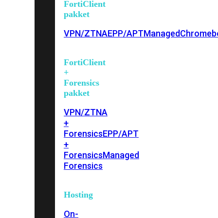
FortiClient
pakket
VPN/ZTNA
EPP/APT
Managed
Chromeb
FortiClient
+
Forensics
pakket
VPN/ZTNA
+
Forensics
EPP/APT
+
Forensics
Managed
Forensics
Hosting
On-