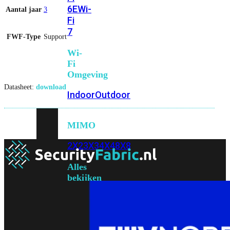
6E
Wi-
Aantal jaar
3
Fi
7
FWF-Type
Support
Wi-
Fi
Omgeving
Datasheet:
download
Indoor
Outdoor
MIMO
2X2
3X3
4X4
8X8
Alles
bekijken
FortiAP
FortiWiFi
FortiGate