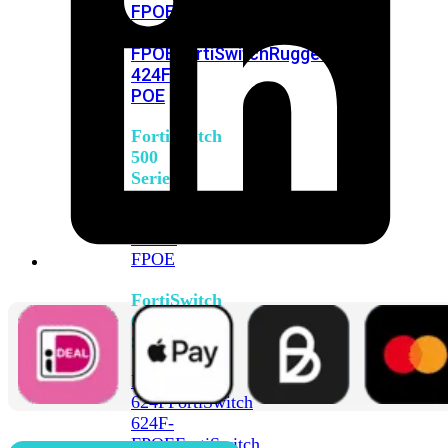
FPOE
FortiSwitch
M426E-
FPOE
FortiSwitchRugged
424F-
POE
FortiSwitch
500
Series
FortiSwitch
548D-
FPOE
FortiSwitch
600
Series
FortiSwitch
624F
FortiSwitch
624F-
FPOE
FortiSwitch