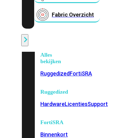
Fabric Overzicht
Industrieel
Alles
bekijken
Ruggedized
FortiSRA
Ruggedized
Hardware
Licenties
Support
FortiSRA
Binnenkort