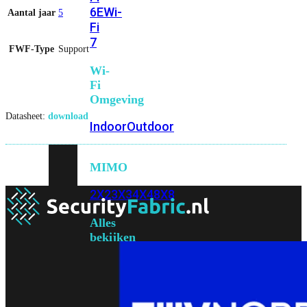
6E
Wi-
Aantal jaar
5
Fi
7
FWF-Type
Support
Wi-
Fi
Omgeving
Datasheet:
download
Indoor
Outdoor
MIMO
2X2
3X3
4X4
8X8
Alles
bekijken
FortiAP
FortiWiFi
FortiGate