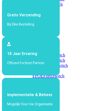
648F
FortiSwitch
648F-
FPOE
Gratis Verzending
Bij Elke Bestelling
FortiSwitch
1000
Series
FortiSwitch
18 Jaar Ervaring
1024E
FortiSwitch
1048E
FortiSwitch
Officeel Fortinet Partner
T1024E
FortiSwitch
T1024F-
FPOE
FortiSwitch
1048G
FortiSwitch
Implementatie & Beheer
2000
Series
Mogelijk Voor Uw Organisatie