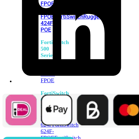
FPOE
FortiSwitch
M426E-
FPOE
FortiSwitchRugged
424F-
POE
FortiSwitch
500
Series
FortiSwitch
548D-
FPOE
FortiSwitch
600
Series
FortiSwitch
624F
FortiSwitch
624F-
FPOE
FortiSwitch