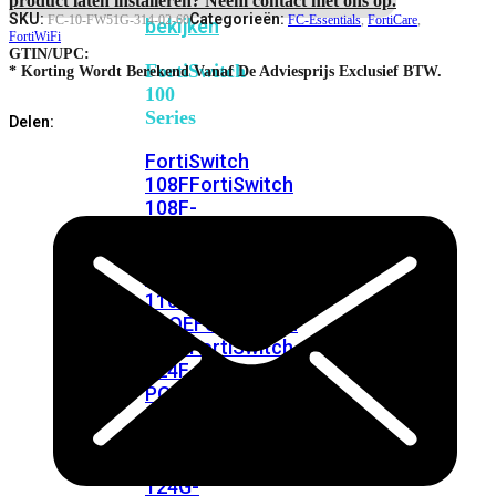
FortiSwitches
SKU:
Categorieën:
FC-10-FW51G-314-02-60
FC-Essentials
,
FortiCare
,
bekijken
FortiWiFi
GTIN/UPC:
FortiSwitch
* Korting Wordt Berekend Vanaf De Adviesprijs Exclusief BTW.
100
Series
Delen:
FortiSwitch
108F
FortiSwitch
108F-
POE
FortiSwitch
108F-
FPOE
FortiSwitch
110G-
FPOE
FortiSwitch
124F
FortiSwitch
124F-
POE
FortiSwitch
124F-
FPOE
FortiSwitch
124G
FortiSwitch
124G-