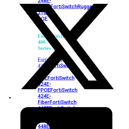
248E-
FPOE
FortiSwitchRugged
216F-
POE
FortiSwitch
400
Series
FortiSwitch
FortiSwitch
424E
424E-
POE
FortiSwitch
424E-
FPOE
FortiSwitch
424E-
Fiber
FortiSwitch
448E
FortiSwitch
448E-
POE
FortiSwitch
448E-