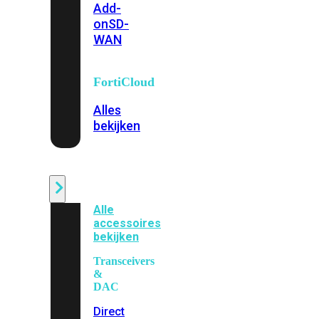
Add-
on
SD-
WAN
FortiCloud
Alles
bekijken
Accessoires
Alle
accessoires
bekijken
Transceivers
&
DAC
Direct