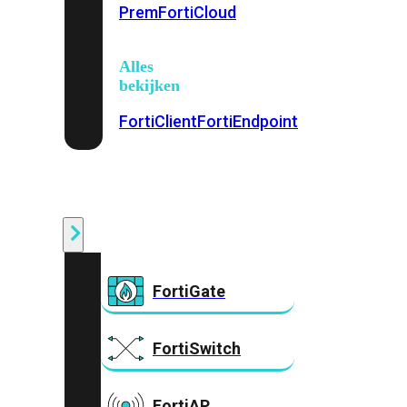
Prem
FortiCloud
Alles
bekijken
FortiClient
FortiEndpoint
Security
Fabric
Producten
FortiGate
FortiSwitch
FortiAP