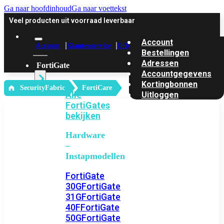
Ga naar hoofdinhoud
Ga naar voettekst
Veel producten uit voorraad leverbaar
Account
Account
Klantenservice
Offerte
Bestellingen
Adressen
FortiGate
Accountgegevens
Kortingbonnen
‎ SecurityFabric
FortiCare
Alle
Uitloggen
FortiGates
bekijken
Hardware
–
Instapmodellen
FortiGate
30G
FortiGate
31G
FortiGate
40F
FortiGate
50G
FortiGate