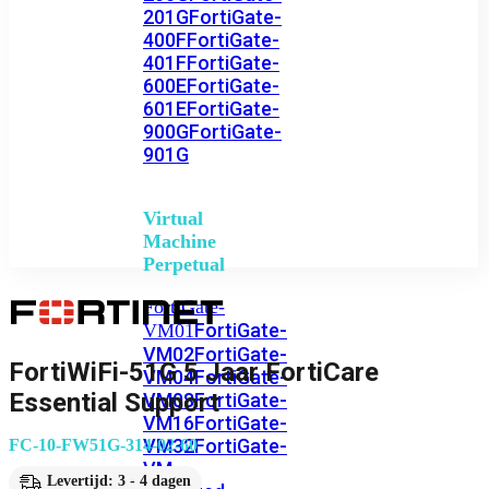
201G
FortiGate-
400F
FortiGate-
401F
FortiGate-
600E
FortiGate-
601E
FortiGate-
900G
FortiGate-
901G
Virtual
Machine
Perpetual
FortiGate-
FortiGate-
VM01
VM02
FortiGate-
FortiWiFi-51G 5 Jaar FortiCare
VM04
FortiGate-
Essential Support
VM08
FortiGate-
VM16
FortiGate-
VM32
FortiGate-
FC-10-FW51G-314-02-60
VM
Levertijd: 3 - 4 dagen