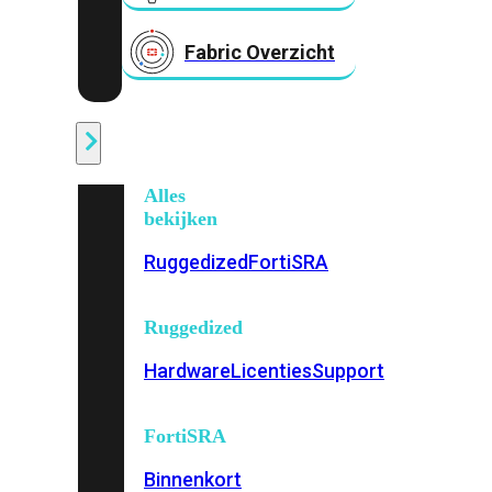
Fabric Overzicht
Industrieel
Alles
bekijken
Ruggedized
FortiSRA
Ruggedized
Hardware
Licenties
Support
FortiSRA
Binnenkort