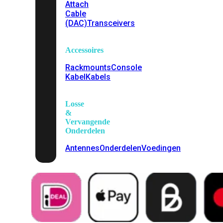
Attach
Cable
(DAC)
Transceivers
Accessoires
Rackmounts
Console
Kabel
Kabels
Losse
&
Vervangende
Onderdelen
Antennes
Onderdelen
Voedingen