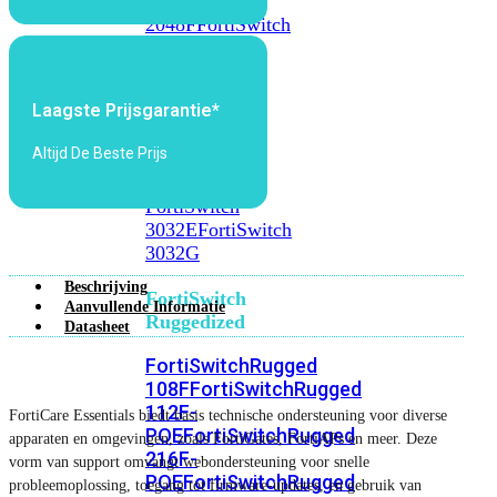
FortiSwitch
2048F
FortiSwitch
2048F-
B2F
Laagste Prijsgarantie*
FortiSwitch
3000
Altijd De Beste Prijs
Series
FortiSwitch
3032E
FortiSwitch
3032G
Beschrijving
FortiSwitch
Aanvullende Informatie
Ruggedized
Datasheet
FortiSwitchRugged
108F
FortiSwitchRugged
112F-
FortiCare Essentials biedt basis technische ondersteuning voor diverse
POE
FortiSwitchRugged
apparaten en omgevingen, zoals FortiGates, FortiAPs en meer. Deze
216F-
vorm van support omvangt webondersteuning voor snelle
POE
FortiSwitchRugged
probleemoplossing, toegang tot firmware-updates, en gebruik van