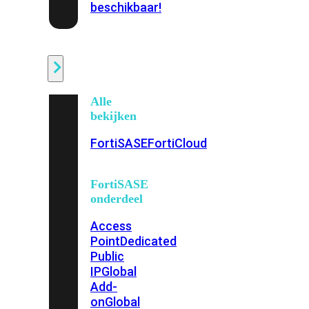
beschikbaar!
Cloud
Alle
bekijken
FortiSASE
FortiCloud
FortiSASE
onderdeel
Access
Point
Dedicated
Public
IP
Global
Add-
on
Global