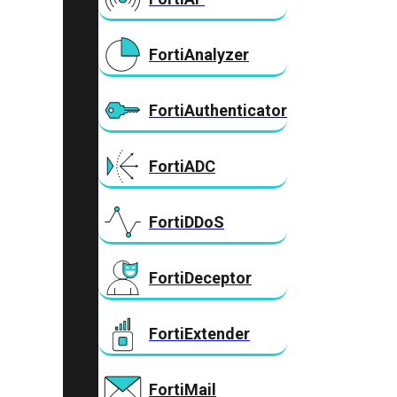
FortiAnalyzer
FortiAuthenticator
FortiADC
FortiDDoS
FortiDeceptor
FortiExtender
FortiMail