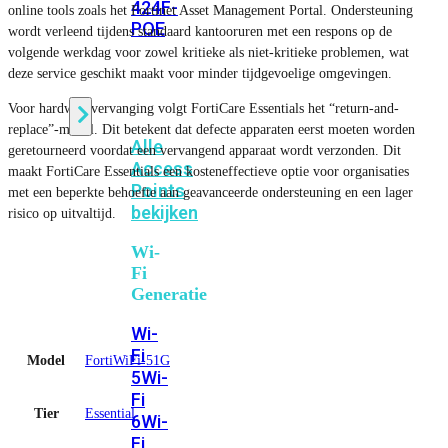
424F-
online tools zoals het Fortinet Asset Management Portal. Ondersteuning
POE
wordt verleend tijdens standaard kantooruren met een respons op de
volgende werkdag voor zowel kritieke als niet-kritieke problemen, wat
deze service geschikt maakt voor minder tijdgevoelige omgevingen.
WiFi
Voor hardwarevervanging volgt FortiCare Essentials het “return-and-
replace”-model. Dit betekent dat defecte apparaten eerst moeten worden
Alle
geretourneerd voordat een vervangend apparaat wordt verzonden. Dit
Access
maakt FortiCare Essentials een kosteneffectieve optie voor organisaties
Points
met een beperkte behoefte aan geavanceerde ondersteuning en een lager
bekijken
risico op uitvaltijd.
Wi-
Fi
Generatie
Wi-
Fi
Model
FortiWiFi-51G
5
Wi-
Fi
Tier
Essential
6
Wi-
Fi