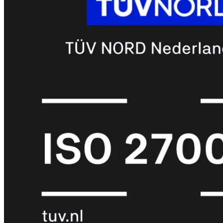
met
Wi-
Fi
(FortiWiFi)
FortiWiFi
30G
FortiWiFi
31G
FortiWiFi
40F
FortiWiFi
50G
FortiWiFi
51G
FortiWiFi
60F
FortiWiFi
61F
FortiWiFi
70G
FortiWiFi
71G
FortiWiFi
80F
FortiWiFi
81F
Licentie