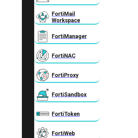
FortiMail
Workspace
FortiManager
FortiNAC
FortiProxy
FortiSandbox
FortiToken
FortiWeb