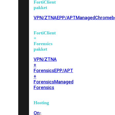
FortiClient
pakket
VPN/ZTNA
EPP/APT
Managed
Chromeb
FortiClient
+
Forensics
pakket
VPN/ZTNA
+
Forensics
EPP/APT
+
Forensics
Managed
Forensics
Hosting
On-