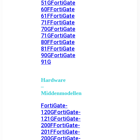
51G
FortiGate
60F
FortiGate
61F
FortiGate
71F
FortiGate
70G
FortiGate
71G
FortiGate
80F
FortiGate
81F
FortiGate
90G
FortiGate
91G
Hardware
–
Middenmodellen
FortiGate-
120G
FortiGate-
121G
FortiGate-
200F
FortiGate-
201F
FortiGate-
200G
FortiGate-