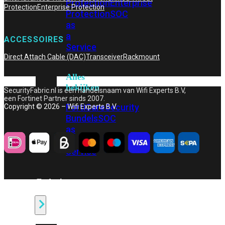
Protection
Enterprise
Protection
Enterprise Protection
Protection
SOC
as
a
ACCESSOIRES
Service
Direct Attach Cable (DAC)
Transceiver
Rackmount
Alles
bekijken
SecurityFabric.nl is een handelsnaam van Wifi Experts B.V,
een Fortinet Partner sinds 2007.
FortiCare
Security
Copyright © 2026 – Wifi Experts B.V.
Bundels
SOC
as
a
Service
Endpoint
Beveiliging