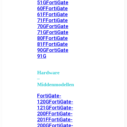
51G
FortiGate
60F
FortiGate
61F
FortiGate
71F
FortiGate
70G
FortiGate
71G
FortiGate
80F
FortiGate
81F
FortiGate
90G
FortiGate
91G
Hardware
–
Middenmodellen
FortiGate-
120G
FortiGate-
121G
FortiGate-
200F
FortiGate-
201F
FortiGate-
200G
FortiGate-