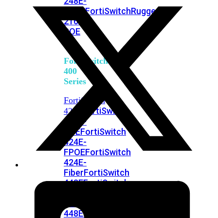
248E-
FPOE
FortiSwitchRugged
216F-
POE
FortiSwitch
400
Series
FortiSwitch
FortiSwitch
424E
424E-
POE
FortiSwitch
424E-
FPOE
FortiSwitch
424E-
Fiber
FortiSwitch
448E
FortiSwitch
448E-
POE
FortiSwitch
448E-