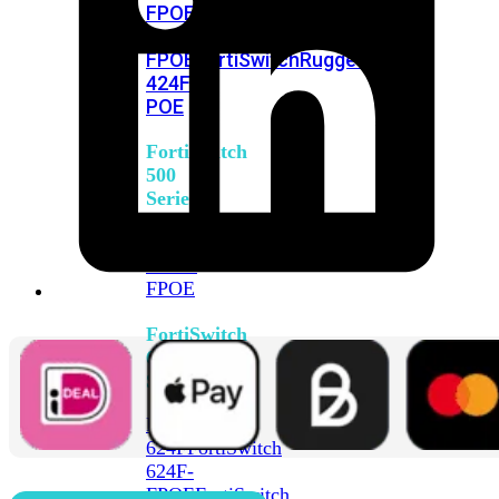
FPOE
FortiSwitch
M426E-
FPOE
FortiSwitchRugged
424F-
POE
FortiSwitch
500
Series
FortiSwitch
548D-
FPOE
FortiSwitch
600
Series
FortiSwitch
624F
FortiSwitch
624F-
FPOE
FortiSwitch