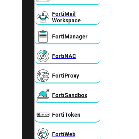
FortiMail
Workspace
FortiManager
FortiNAC
FortiProxy
FortiSandbox
FortiToken
FortiWeb