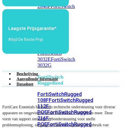
FortiSwitch
2048F
FortiSwitch
2048F-
B2F
Laagste Prijsgarantie*
FortiSwitch
3000
Altijd De Beste Prijs
Series
FortiSwitch
3032E
FortiSwitch
3032G
Beschrijving
FortiSwitch
Aanvullende Informatie
Ruggedized
Datasheet
FortiSwitchRugged
108F
FortiSwitchRugged
112F-
FortiCare Essentials biedt basis technische ondersteuning voor diverse
POE
FortiSwitchRugged
apparaten en omgevingen, zoals FortiGates, FortiAPs en meer. Deze
216F-
vorm van support omvangt webondersteuning voor snelle
POE
FortiSwitchRugged
probleemoplossing, toegang tot firmware-updates, en gebruik van