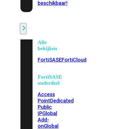
beschikbaar!
Cloud
Alle
bekijken
FortiSASE
FortiCloud
FortiSASE
onderdeel
Access
Point
Dedicated
Public
IP
Global
Add-
on
Global