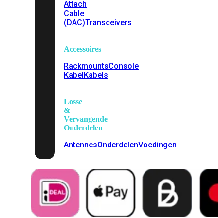
Attach
Cable
(DAC)
Transceivers
Accessoires
Rackmounts
Console
Kabel
Kabels
Losse
&
Vervangende
Onderdelen
Antennes
Onderdelen
Voedingen