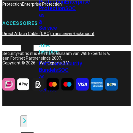
Protection
Enterprise
Protection
Enterprise Protection
Protection
SOC
as
a
ACCESSOIRES
Service
Direct Attach Cable (DAC)
Transceiver
Rackmount
Alles
bekijken
SecurityFabric.nl is een handelsnaam van Wifi Experts B.V,
een Fortinet Partner sinds 2007.
FortiCare
Security
Copyright © 2026 – Wifi Experts B.V.
Bundels
SOC
as
a
Service
Endpoint
Beveiliging