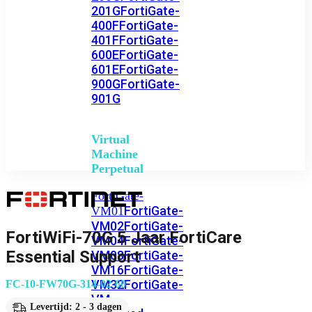
201G
FortiGate-
400F
FortiGate-
401F
FortiGate-
600E
FortiGate-
601E
FortiGate-
900G
FortiGate-
901G
Virtual
Machine
Perpetual
FortiGate-
FortiGate-
VM01
VM02
FortiGate-
FortiWiFi-70G 5 Jaar FortiCare
VM04
FortiGate-
Essential Support
VM08
FortiGate-
VM16
FortiGate-
VM32
FortiGate-
FC-10-FW70G-314-02-60
VM
Levertijd: 2 - 3 dagen