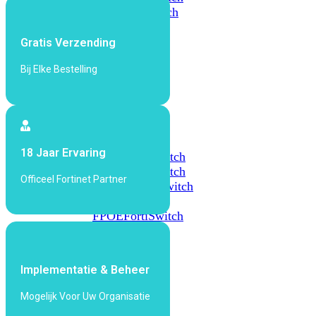
648F
FortiSwitch
648F-
FPOE
Gratis Verzending
Bij Elke Bestelling
FortiSwitch
1000
Series
FortiSwitch
18 Jaar Ervaring
1024E
FortiSwitch
1048E
FortiSwitch
Officeel Fortinet Partner
T1024E
FortiSwitch
T1024F-
FPOE
FortiSwitch
1048G
FortiSwitch
Implementatie & Beheer
2000
Series
Mogelijk Voor Uw Organisatie