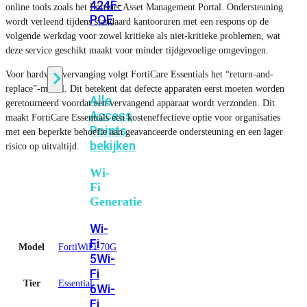
424F-
online tools zoals het Fortinet Asset Management Portal. Ondersteuning
POE
wordt verleend tijdens standaard kantooruren met een respons op de
volgende werkdag voor zowel kritieke als niet-kritieke problemen, wat
deze service geschikt maakt voor minder tijdgevoelige omgevingen.
WiFi
Voor hardwarevervanging volgt FortiCare Essentials het “return-and-
replace”-model. Dit betekent dat defecte apparaten eerst moeten worden
Alle
geretourneerd voordat een vervangend apparaat wordt verzonden. Dit
Access
maakt FortiCare Essentials een kosteneffectieve optie voor organisaties
Points
met een beperkte behoefte aan geavanceerde ondersteuning en een lager
bekijken
risico op uitvaltijd.
Wi-
Fi
Generatie
Wi-
Fi
Model
FortiWiFi-70G
5
Wi-
Fi
Tier
Essential
6
Wi-
Fi