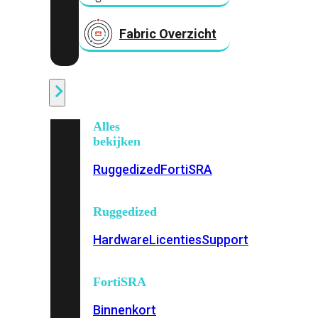
Fabric Overzicht
Industrieel
Alles
bekijken
Ruggedized
FortiSRA
Ruggedized
Hardware
Licenties
Support
FortiSRA
Binnenkort