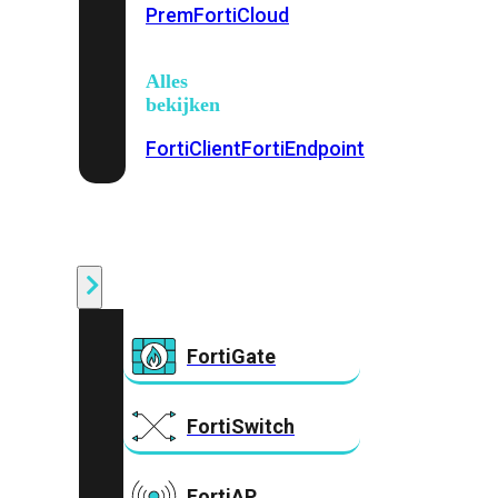
Prem
FortiCloud
Alles
bekijken
FortiClient
FortiEndpoint
Security
Fabric
Producten
FortiGate
FortiSwitch
FortiAP