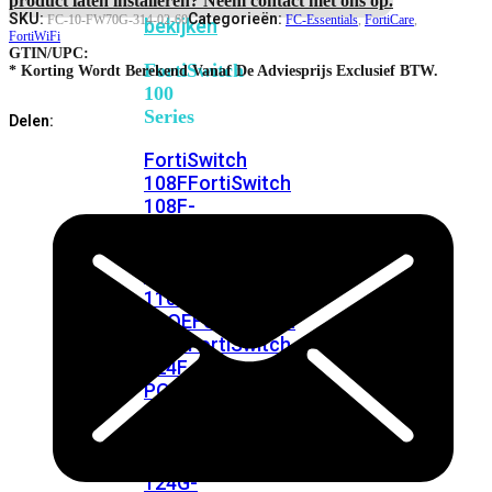
FortiSwitches
SKU:
Categorieën:
FC-10-FW70G-314-02-60
FC-Essentials
,
FortiCare
,
bekijken
FortiWiFi
GTIN/UPC:
FortiSwitch
* Korting Wordt Berekend Vanaf De Adviesprijs Exclusief BTW.
100
Series
Delen:
FortiSwitch
108F
FortiSwitch
108F-
POE
FortiSwitch
108F-
FPOE
FortiSwitch
110G-
FPOE
FortiSwitch
124F
FortiSwitch
124F-
POE
FortiSwitch
124F-
FPOE
FortiSwitch
124G
FortiSwitch
124G-