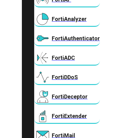
FortiAnalyzer
FortiAuthenticator
FortiADC
FortiDDoS
FortiDeceptor
FortiExtender
FortiMail