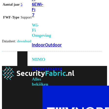
6E
Wi-
Aantal jaar
5
Fi
7
FWF-Type
Support
Wi-
Fi
Omgeving
Datasheet:
download
Indoor
Outdoor
MIMO
2X2
3X3
4X4
8X8
Alles
bekijken
FortiAP
FortiWiFi
FortiGate