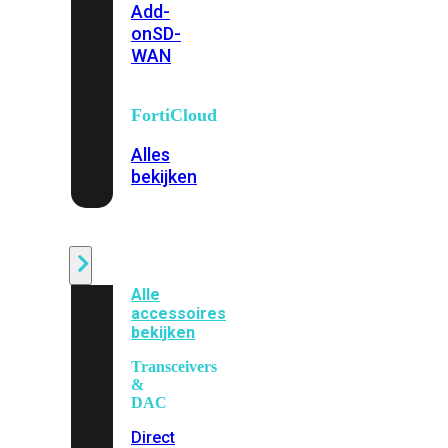
Add-
on
SD-
WAN
FortiCloud
Alles
bekijken
Accessoires
Alle
accessoires
bekijken
Transceivers
&
DAC
Direct