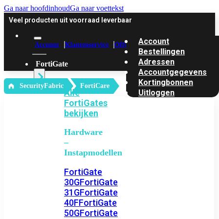
Ga naar hoofdinhoud
Ga naar voettekst
Veel producten uit voorraad leverbaar
Account
Account
Klantenservice
Offerte
Bestellingen
Adressen
FortiGate
Accountgegevens
Kortingbonnen
‎ SecurityFabric
FortiCare
Alle
Uitloggen
FortiGates
bekijken
Hardware
–
Instapmodellen
FortiGate
30G
FortiGate
31G
FortiGate
40F
FortiGate
50G
FortiGate