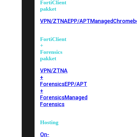
FortiClient
pakket
VPN/ZTNA
EPP/APT
Managed
Chromeb
FortiClient
+
Forensics
pakket
VPN/ZTNA
+
Forensics
EPP/APT
+
Forensics
Managed
Forensics
Hosting
On-