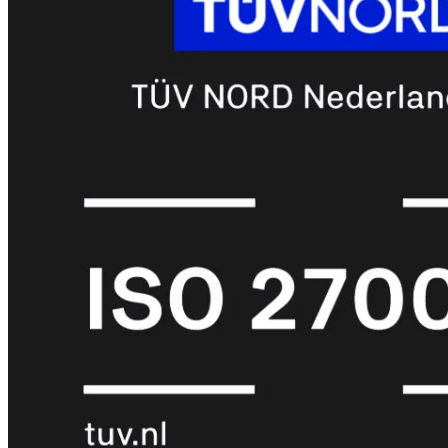
met
Wi-
Fi
(FortiWiFi)
FortiWiFi
30G
FortiWiFi
31G
FortiWiFi
40F
FortiWiFi
50G
FortiWiFi
51G
FortiWiFi
60F
FortiWiFi
61F
FortiWiFi
70G
FortiWiFi
71G
FortiWiFi
80F
FortiWiFi
81F
Licentie