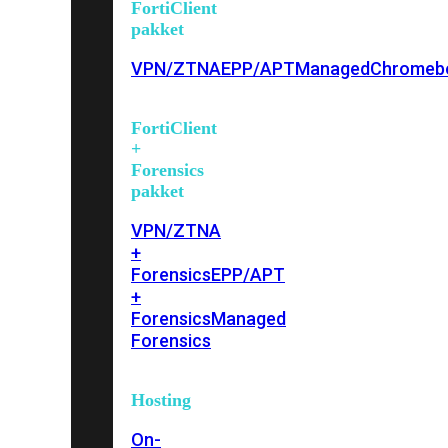
FortiClient
pakket
VPN/ZTNA
EPP/APT
Managed
Chromeb
FortiClient
+
Forensics
pakket
VPN/ZTNA
+
Forensics
EPP/APT
+
Forensics
Managed
Forensics
Hosting
On-