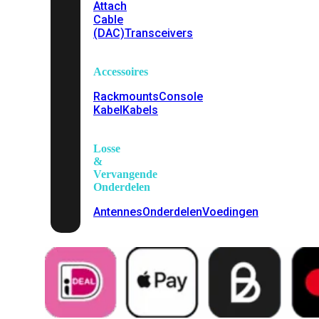
Attach
Cable
(DAC)
Transceivers
Accessoires
Rackmounts
Console
Kabel
Kabels
Losse
&
Vervangende
Onderdelen
Antennes
Onderdelen
Voedingen