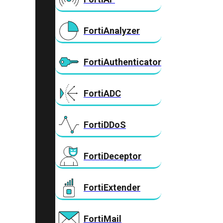
FortiAnalyzer
FortiAuthenticator
FortiADC
FortiDDoS
FortiDeceptor
FortiExtender
FortiMail