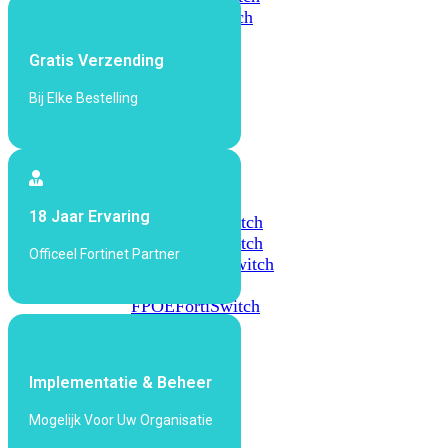
648F
FortiSwitch
648F-
FPOE
Gratis Verzending
Bij Elke Bestelling
FortiSwitch
1000
Series
FortiSwitch
18 Jaar Ervaring
1024E
FortiSwitch
1048E
FortiSwitch
Officeel Fortinet Partner
T1024E
FortiSwitch
T1024F-
FPOE
FortiSwitch
1048G
FortiSwitch
Implementatie & Beheer
2000
Series
Mogelijk Voor Uw Organisatie