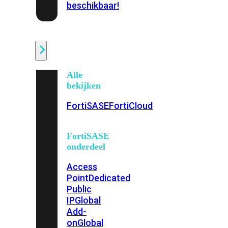
beschikbaar!
Cloud
Alle
bekijken
FortiSASE
FortiCloud
FortiSASE
onderdeel
Access
Point
Dedicated
Public
IP
Global
Add-
on
Global