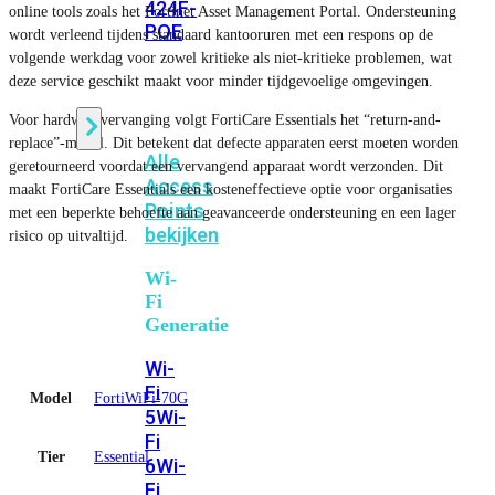
424F-
online tools zoals het Fortinet Asset Management Portal. Ondersteuning
POE
wordt verleend tijdens standaard kantooruren met een respons op de
volgende werkdag voor zowel kritieke als niet-kritieke problemen, wat
deze service geschikt maakt voor minder tijdgevoelige omgevingen.
WiFi
Voor hardwarevervanging volgt FortiCare Essentials het “return-and-
replace”-model. Dit betekent dat defecte apparaten eerst moeten worden
Alle
geretourneerd voordat een vervangend apparaat wordt verzonden. Dit
Access
maakt FortiCare Essentials een kosteneffectieve optie voor organisaties
Points
met een beperkte behoefte aan geavanceerde ondersteuning en een lager
bekijken
risico op uitvaltijd.
Wi-
Fi
Generatie
Wi-
Fi
Model
FortiWiFi-70G
5
Wi-
Fi
Tier
Essential
6
Wi-
Fi