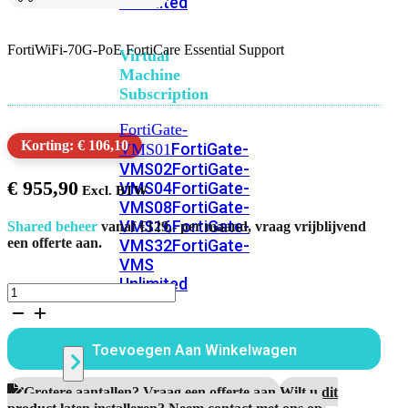
Unlimited
FortiWiFi-70G-PoE FortiCare Essential Support
Virtual
Machine
Subscription
FortiGate-
Korting: € 106,10
FortiGate-
VMS01
VMS02
FortiGate-
€
955,90
VMS04
FortiGate-
VMS08
FortiGate-
VMS16
FortiGate-
Shared beheer
vanaf €129,- per maand, vraag vrijblijvend
een offerte aan.
VMS32
FortiGate-
VMS
Unlimited
FortiWiFi-
70G-
PoE
Switch
5
Toevoegen Aan Winkelwagen
Jaar
FortiCare
Essential
Alle
Grotere aantallen? Vraag een offerte aan.
Wilt u dit
Support
product laten installeren? Neem contact met ons op.