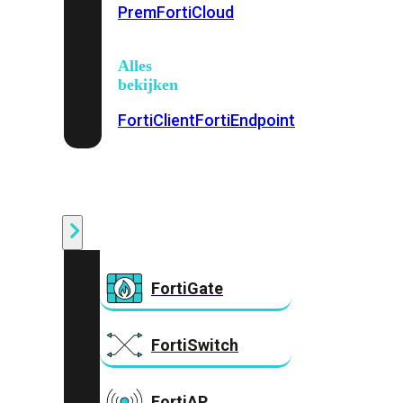
Prem
FortiCloud
Alles
bekijken
FortiClient
FortiEndpoint
Security
Fabric
Producten
FortiGate
FortiSwitch
FortiAP