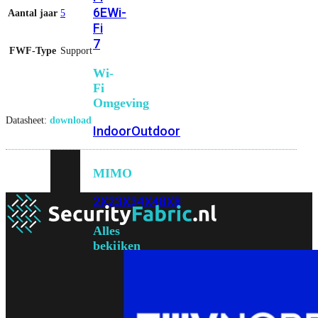
6E
Wi-
Aantal jaar
5
Fi
7
FWF-Type
Support
Wi-
Fi
Omgeving
Datasheet:
download
Indoor
Outdoor
MIMO
2X2
3X3
4X4
8X8
Alles
bekijken
FortiAP
FortiWiFi
FortiGate