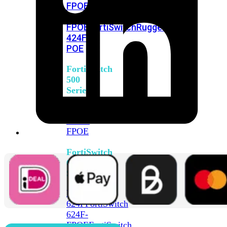
FPOE
FortiSwitch
M426E-
FPOE
FortiSwitchRugged
424F-
POE
FortiSwitch
500
Series
FortiSwitch
548D-
FPOE
FortiSwitch
600
Series
FortiSwitch
624F
FortiSwitch
624F-
FPOE
FortiSwitch