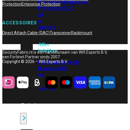
Protection
Enterprise
Protection
Enterprise Protection
Protection
SOC
as
a
ACCESSOIRES
Service
Direct Attach Cable (DAC)
Transceiver
Rackmount
Alles
bekijken
SecurityFabric.nl is een handelsnaam van Wifi Experts B.V,
een Fortinet Partner sinds 2007.
FortiCare
Security
Copyright © 2026 – Wifi Experts B.V.
Bundels
SOC
as
a
Service
Endpoint
Beveiliging