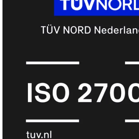
met
Wi-
Fi
(FortiWiFi)
FortiWiFi
30G
FortiWiFi
31G
FortiWiFi
40F
FortiWiFi
50G
FortiWiFi
51G
FortiWiFi
60F
FortiWiFi
61F
FortiWiFi
70G
FortiWiFi
71G
FortiWiFi
80F
FortiWiFi
81F
Licentie