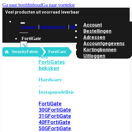
Ga naar hoofdinhoud
Ga naar voettekst
Veel producten uit voorraad leverbaar
Account
Account
Klantenservice
Offerte
Bestellingen
Adressen
FortiGate
Accountgegevens
Kortingbonnen
‎ SecurityFabric
FortiCare
Alle
Uitloggen
FortiGates
bekijken
Hardware
–
Instapmodellen
FortiGate
30G
FortiGate
31G
FortiGate
40F
FortiGate
50G
FortiGate