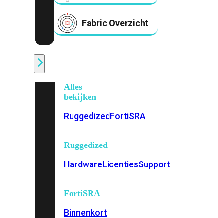
Fabric Overzicht
Industrieel
Alles
bekijken
Ruggedized
FortiSRA
Ruggedized
Hardware
Licenties
Support
FortiSRA
Binnenkort