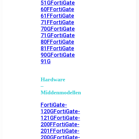
51G
FortiGate
60F
FortiGate
61F
FortiGate
71F
FortiGate
70G
FortiGate
71G
FortiGate
80F
FortiGate
81F
FortiGate
90G
FortiGate
91G
Hardware
–
Middenmodellen
FortiGate-
120G
FortiGate-
121G
FortiGate-
200F
FortiGate-
201F
FortiGate-
200G
FortiGate-