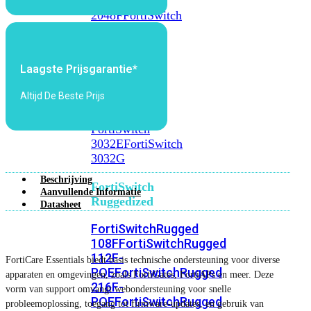
FortiSwitch
2048F
FortiSwitch
2048F-
B2F
Laagste Prijsgarantie*
FortiSwitch
3000
Altijd De Beste Prijs
Series
FortiSwitch
3032E
FortiSwitch
3032G
Beschrijving
FortiSwitch
Aanvullende Informatie
Ruggedized
Datasheet
FortiSwitchRugged
108F
FortiSwitchRugged
112F-
FortiCare Essentials biedt basis technische ondersteuning voor diverse
POE
FortiSwitchRugged
apparaten en omgevingen, zoals FortiGates, FortiAPs en meer. Deze
216F-
vorm van support omvangt webondersteuning voor snelle
POE
FortiSwitchRugged
probleemoplossing, toegang tot firmware-updates, en gebruik van