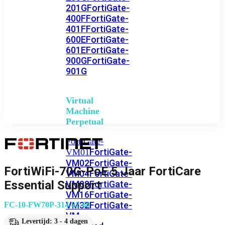
201G
FortiGate-
400F
FortiGate-
401F
FortiGate-
600E
FortiGate-
601E
FortiGate-
900G
FortiGate-
901G
Virtual
Machine
Perpetual
FortiGate-
FortiGate-
VM01
VM02
FortiGate-
FortiWiFi-70G-PoE 5 Jaar FortiCare
VM04
FortiGate-
Essential Support
VM08
FortiGate-
VM16
FortiGate-
VM32
FortiGate-
FC-10-FW70P-314-02-60
VM
Levertijd: 3 - 4 dagen