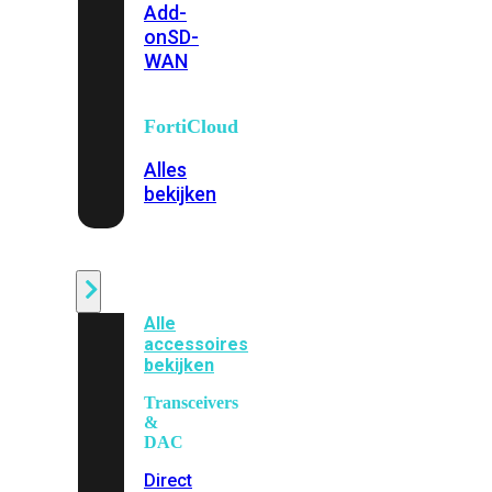
Add-
on
SD-
WAN
FortiCloud
Alles
bekijken
Accessoires
Alle
accessoires
bekijken
Transceivers
&
DAC
Direct