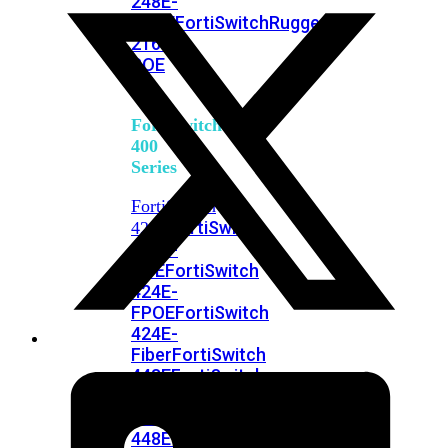
248E-
FPOE
FortiSwitchRugged
216F-
POE
FortiSwitch
400
Series
FortiSwitch
FortiSwitch
424E
424E-
POE
FortiSwitch
424E-
FPOE
FortiSwitch
424E-
Fiber
FortiSwitch
448E
FortiSwitch
448E-
POE
FortiSwitch
448E-