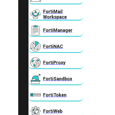
FortiMail
Workspace
FortiManager
FortiNAC
FortiProxy
FortiSandbox
FortiToken
FortiWeb