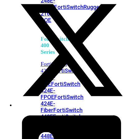
248E-
FPOE
FortiSwitchRugged
216F-
POE
FortiSwitch
400
Series
FortiSwitch
FortiSwitch
424E
424E-
POE
FortiSwitch
424E-
FPOE
FortiSwitch
424E-
Fiber
FortiSwitch
448E
FortiSwitch
448E-
POE
FortiSwitch
448E-