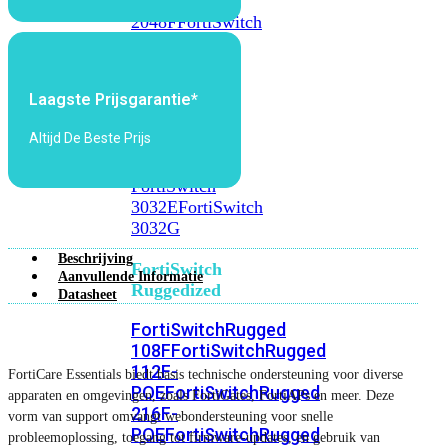
FortiSwitch
2048F
FortiSwitch
2048F-
B2F
Laagste Prijsgarantie*
FortiSwitch
3000
Altijd De Beste Prijs
Series
FortiSwitch
3032E
FortiSwitch
3032G
Beschrijving
FortiSwitch
Aanvullende Informatie
Ruggedized
Datasheet
FortiSwitchRugged
108F
FortiSwitchRugged
112F-
FortiCare Essentials biedt basis technische ondersteuning voor diverse
POE
FortiSwitchRugged
apparaten en omgevingen, zoals FortiGates, FortiAPs en meer. Deze
216F-
vorm van support omvangt webondersteuning voor snelle
POE
FortiSwitchRugged
probleemoplossing, toegang tot firmware-updates, en gebruik van