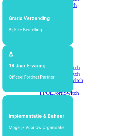
648F
FortiSwitch
648F-
FPOE
Gratis Verzending
Bij Elke Bestelling
FortiSwitch
1000
Series
FortiSwitch
18 Jaar Ervaring
1024E
FortiSwitch
1048E
FortiSwitch
Officeel Fortinet Partner
T1024E
FortiSwitch
T1024F-
FPOE
FortiSwitch
1048G
FortiSwitch
Implementatie & Beheer
2000
Series
Mogelijk Voor Uw Organisatie