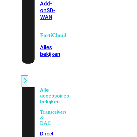
Add-
on
SD-
WAN
FortiCloud
Alles
bekijken
Accessoires
Alle
accessoires
bekijken
Transceivers
&
DAC
Direct