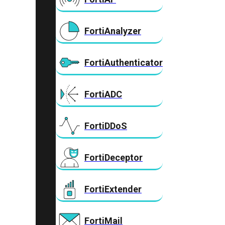
FortiAnalyzer
FortiAuthenticator
FortiADC
FortiDDoS
FortiDeceptor
FortiExtender
FortiMail