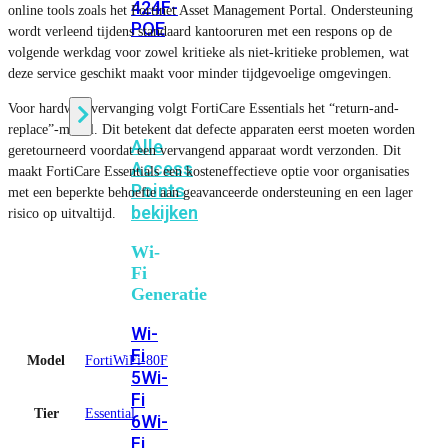
424F-
online tools zoals het Fortinet Asset Management Portal. Ondersteuning
POE
wordt verleend tijdens standaard kantooruren met een respons op de
volgende werkdag voor zowel kritieke als niet-kritieke problemen, wat
deze service geschikt maakt voor minder tijdgevoelige omgevingen.
WiFi
Voor hardwarevervanging volgt FortiCare Essentials het “return-and-
replace”-model. Dit betekent dat defecte apparaten eerst moeten worden
Alle
geretourneerd voordat een vervangend apparaat wordt verzonden. Dit
Access
maakt FortiCare Essentials een kosteneffectieve optie voor organisaties
Points
met een beperkte behoefte aan geavanceerde ondersteuning en een lager
bekijken
risico op uitvaltijd.
Wi-
Fi
Generatie
Wi-
Fi
Model
FortiWiFi-80F
5
Wi-
Fi
Tier
Essential
6
Wi-
Fi