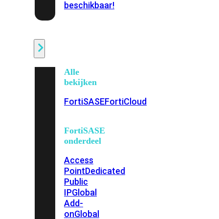
beschikbaar!
Cloud
Alle
bekijken
FortiSASE
FortiCloud
FortiSASE
onderdeel
Access
Point
Dedicated
Public
IP
Global
Add-
on
Global