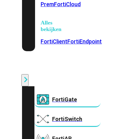
Prem
FortiCloud
Alles
bekijken
FortiClient
FortiEndpoint
Security
Fabric
Producten
FortiGate
FortiSwitch
FortiAP