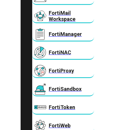
FortiMail
Workspace
FortiManager
FortiNAC
FortiProxy
FortiSandbox
FortiToken
FortiWeb