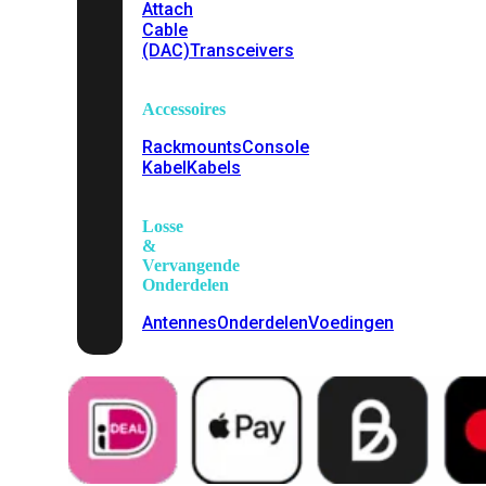
Attach
Cable
(DAC)
Transceivers
Accessoires
Rackmounts
Console
Kabel
Kabels
Losse
&
Vervangende
Onderdelen
Antennes
Onderdelen
Voedingen