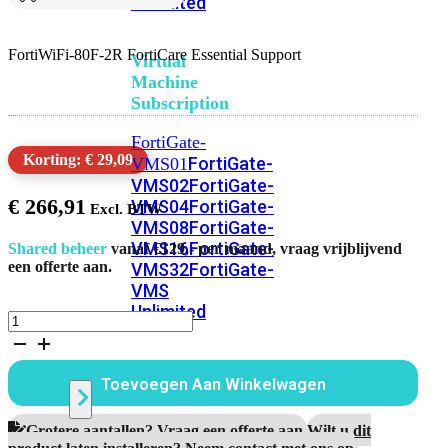
Unlimited
FortiWiFi-80F-2R FortiCare Essential Support
Virtual
Machine
Subscription
FortiGate-
Korting: € 29,09
FortiGate-
VMS01
VMS02
FortiGate-
€
266,91
VMS04
FortiGate-
VMS08
FortiGate-
VMS16
FortiGate-
Shared beheer
vanaf €129,- per maand, vraag vrijblijvend
een offerte aan.
VMS32
FortiGate-
VMS
Unlimited
FortiWiFi-
80F-
2R
Switch
1
Toevoegen Aan Winkelwagen
Jaar
FortiCare
Essential
Alle
Grotere aantallen? Vraag een offerte aan.
Wilt u dit
Support
product laten installeren? Neem contact met ons op.