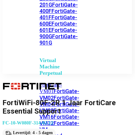
201G
FortiGate-
400F
FortiGate-
401F
FortiGate-
600E
FortiGate-
601E
FortiGate-
900G
FortiGate-
901G
Virtual
Machine
Perpetual
FortiGate-
FortiGate-
VM01
VM02
FortiGate-
FortiWiFi-80F-2R 1 Jaar FortiCare
VM04
FortiGate-
Essential Support
VM08
FortiGate-
VM16
FortiGate-
VM32
FortiGate-
FC-10-W080F-314-02-12
VM
Levertijd: 4 - 5 dagen