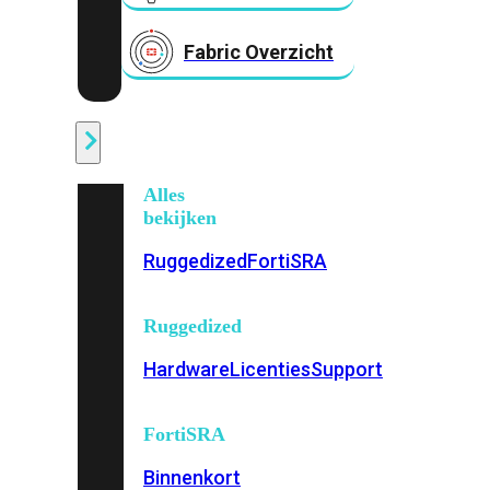
Fabric Overzicht
Industrieel
Alles
bekijken
Ruggedized
FortiSRA
Ruggedized
Hardware
Licenties
Support
FortiSRA
Binnenkort