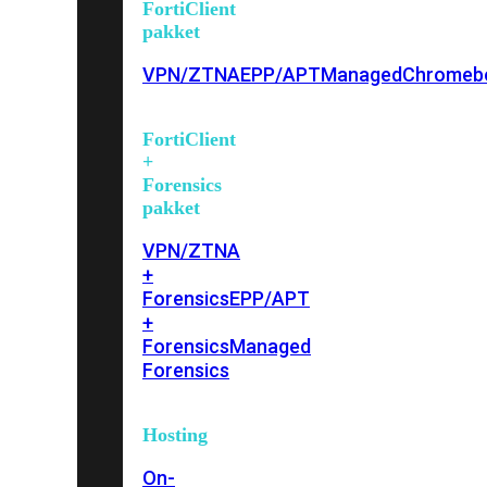
FortiClient
pakket
VPN/ZTNA
EPP/APT
Managed
Chromeb
FortiClient
+
Forensics
pakket
VPN/ZTNA
+
Forensics
EPP/APT
+
Forensics
Managed
Forensics
Hosting
On-