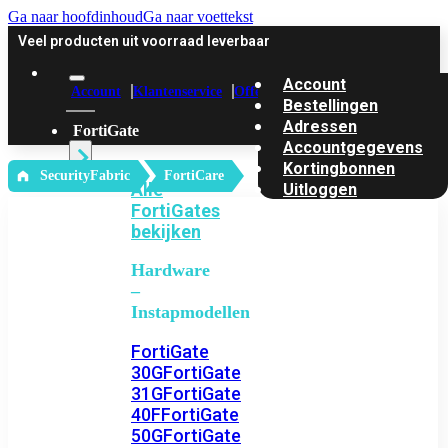
Ga naar hoofdinhoud
Ga naar voettekst
Veel producten uit voorraad leverbaar
Account
Account
Klantenservice
Offerte
Bestellingen
Adressen
FortiGate
Accountgegevens
Kortingbonnen
‎ SecurityFabric
FortiCare
Alle
Uitloggen
FortiGates
bekijken
Hardware
–
Instapmodellen
FortiGate
30G
FortiGate
31G
FortiGate
40F
FortiGate
50G
FortiGate