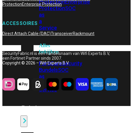
Protection
Enterprise
Protection
Enterprise Protection
Protection
SOC
as
a
ACCESSOIRES
Service
Direct Attach Cable (DAC)
Transceiver
Rackmount
Alles
bekijken
SecurityFabric.nl is een handelsnaam van Wifi Experts B.V,
een Fortinet Partner sinds 2007.
FortiCare
Security
Copyright © 2026 – Wifi Experts B.V.
Bundels
SOC
as
a
Service
Endpoint
Beveiliging