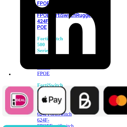
FPOE
FortiSwitch
M426E-
FPOE
FortiSwitchRugged
424F-
POE
FortiSwitch
500
Series
FortiSwitch
548D-
FPOE
FortiSwitch
600
Series
FortiSwitch
624F
FortiSwitch
624F-
FPOE
FortiSwitch