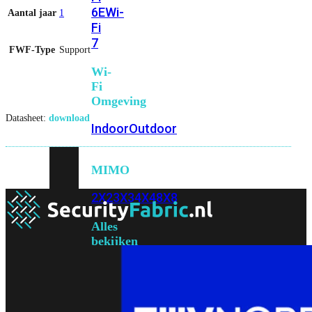
6E
Wi-
Aantal jaar
1
Fi
7
FWF-Type
Support
Wi-
Fi
Omgeving
Datasheet:
download
Indoor
Outdoor
MIMO
2X2
3X3
4X4
8X8
Alles
bekijken
FortiAP
FortiWiFi
FortiGate