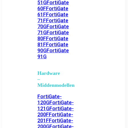
51G
FortiGate
60F
FortiGate
61F
FortiGate
71F
FortiGate
70G
FortiGate
71G
FortiGate
80F
FortiGate
81F
FortiGate
90G
FortiGate
91G
Hardware
–
Middenmodellen
FortiGate-
120G
FortiGate-
121G
FortiGate-
200F
FortiGate-
201F
FortiGate-
200G
FortiGate-