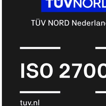
met
Wi-
Fi
(FortiWiFi)
FortiWiFi
30G
FortiWiFi
31G
FortiWiFi
40F
FortiWiFi
50G
FortiWiFi
51G
FortiWiFi
60F
FortiWiFi
61F
FortiWiFi
70G
FortiWiFi
71G
FortiWiFi
80F
FortiWiFi
81F
Licentie