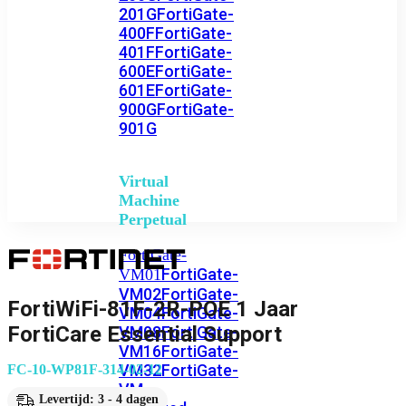
201G
FortiGate-
400F
FortiGate-
401F
FortiGate-
600E
FortiGate-
601E
FortiGate-
900G
FortiGate-
901G
Virtual
Machine
Perpetual
FortiGate-
FortiGate-
VM01
VM02
FortiGate-
FortiWiFi-81F-2R-POE 1 Jaar
VM04
FortiGate-
FortiCare Essential Support
VM08
FortiGate-
VM16
FortiGate-
VM32
FortiGate-
FC-10-WP81F-314-02-12
VM
Levertijd: 3 - 4 dagen