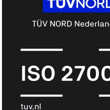
met
Wi-
Fi
(FortiWiFi)
FortiWiFi
30G
FortiWiFi
31G
FortiWiFi
40F
FortiWiFi
50G
FortiWiFi
51G
FortiWiFi
60F
FortiWiFi
61F
FortiWiFi
70G
FortiWiFi
71G
FortiWiFi
80F
FortiWiFi
81F
Licentie