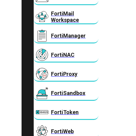
FortiMail
Workspace
FortiManager
FortiNAC
FortiProxy
FortiSandbox
FortiToken
FortiWeb