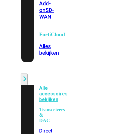
Add-
on
SD-
WAN
FortiCloud
Alles
bekijken
Accessoires
Alle
accessoires
bekijken
Transceivers
&
DAC
Direct