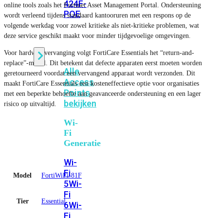
424F-
online tools zoals het Fortinet Asset Management Portal. Ondersteuning
POE
wordt verleend tijdens standaard kantooruren met een respons op de
volgende werkdag voor zowel kritieke als niet-kritieke problemen, wat
deze service geschikt maakt voor minder tijdgevoelige omgevingen.
WiFi
Voor hardwarevervanging volgt FortiCare Essentials het “return-and-
replace”-model. Dit betekent dat defecte apparaten eerst moeten worden
Alle
geretourneerd voordat een vervangend apparaat wordt verzonden. Dit
Access
maakt FortiCare Essentials een kosteneffectieve optie voor organisaties
Points
met een beperkte behoefte aan geavanceerde ondersteuning en een lager
bekijken
risico op uitvaltijd.
Wi-
Fi
Generatie
Wi-
Fi
Model
FortiWiFi-81F
5
Wi-
Fi
Tier
Essential
6
Wi-
Fi