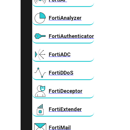
FortiAnalyzer
FortiAuthenticator
FortiADC
FortiDDoS
FortiDeceptor
FortiExtender
FortiMail