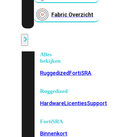
Fabric Overzicht
Industrieel
Alles
bekijken
Ruggedized
FortiSRA
Ruggedized
Hardware
Licenties
Support
FortiSRA
Binnenkort