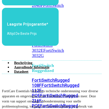
FortiSwitch
2048F
FortiSwitch
2048F-
B2F
Laagste Prijsgarantie*
FortiSwitch
3000
Altijd De Beste Prijs
Series
FortiSwitch
3032E
FortiSwitch
3032G
Beschrijving
FortiSwitch
Aanvullende Informatie
Ruggedized
Datasheet
FortiSwitchRugged
108F
FortiSwitchRugged
112F-
FortiCare Essentials biedt basis technische ondersteuning voor diverse
POE
FortiSwitchRugged
apparaten en omgevingen, zoals FortiGates, FortiAPs en meer. Deze
216F-
vorm van support omvangt webondersteuning voor snelle
POE
FortiSwitchRugged
probleemoplossing, toegang tot firmware-updates, en gebruik van