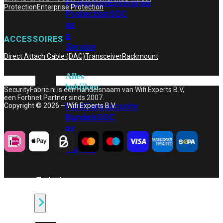
Protection
Enterprise
Protection
Enterprise Protection
Protection
SOC
as
a
ACCESSOIRES
Service
Direct Attach Cable (DAC)
Transceiver
Rackmount
Alles
bekijken
SecurityFabric.nl is een handelsnaam van Wifi Experts B.V,
een Fortinet Partner sinds 2007.
FortiCare
Security
Copyright © 2026 – Wifi Experts B.V.
Bundels
SOC
as
a
Service
Endpoint
Beveiliging