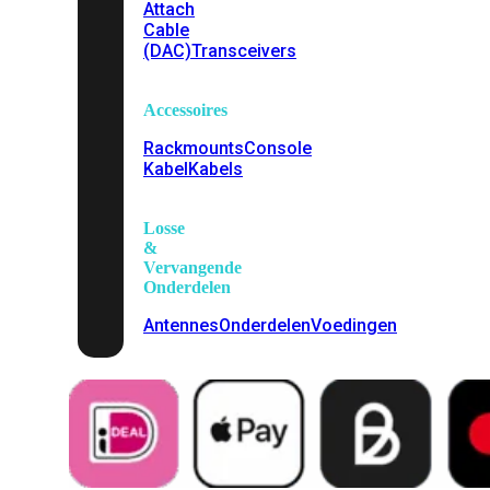
Attach
Cable
(DAC)
Transceivers
Accessoires
Rackmounts
Console
Kabel
Kabels
Losse
&
Vervangende
Onderdelen
Antennes
Onderdelen
Voedingen