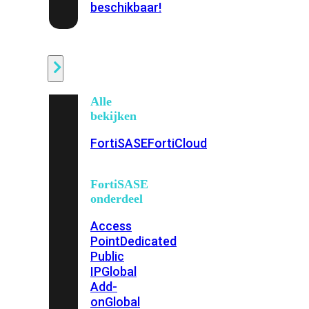
beschikbaar!
Cloud
Alle
bekijken
FortiSASE
FortiCloud
FortiSASE
onderdeel
Access
Point
Dedicated
Public
IP
Global
Add-
on
Global