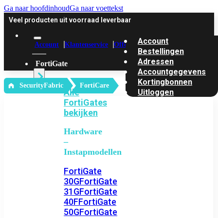
Ga naar hoofdinhoud
Ga naar voettekst
Veel producten uit voorraad leverbaar
Account
Account
Klantenservice
Offerte
Bestellingen
Adressen
FortiGate
Accountgegevens
Kortingbonnen
‎ SecurityFabric
FortiCare
Alle
Uitloggen
FortiGates
bekijken
Hardware
–
Instapmodellen
FortiGate
30G
FortiGate
31G
FortiGate
40F
FortiGate
50G
FortiGate