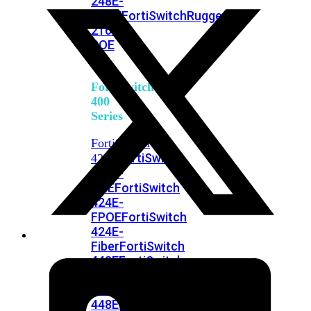
248E-
FPOE
FortiSwitchRugged
216F-
POE
FortiSwitch
400
Series
FortiSwitch
FortiSwitch
424E
424E-
POE
FortiSwitch
424E-
FPOE
FortiSwitch
424E-
Fiber
FortiSwitch
448E
FortiSwitch
448E-
POE
FortiSwitch
448E-