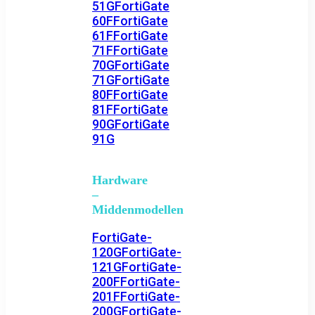
51G
FortiGate
60F
FortiGate
61F
FortiGate
71F
FortiGate
70G
FortiGate
71G
FortiGate
80F
FortiGate
81F
FortiGate
90G
FortiGate
91G
Hardware
–
Middenmodellen
FortiGate-
120G
FortiGate-
121G
FortiGate-
200F
FortiGate-
201F
FortiGate-
200G
FortiGate-