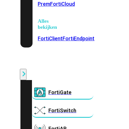
Prem
FortiCloud
Alles
bekijken
FortiClient
FortiEndpoint
Security
Fabric
Producten
FortiGate
FortiSwitch
FortiAP