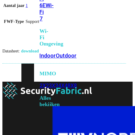
6E
Wi-
Aantal jaar
1
Fi
7
FWF-Type
Support
Wi-
Fi
Omgeving
Datasheet:
download
Indoor
Outdoor
MIMO
2X2
3X3
4X4
8X8
Alles
bekijken
FortiAP
FortiWiFi
FortiGate