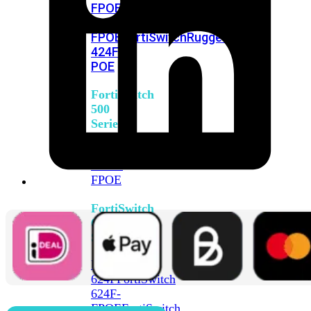
FPOE
FortiSwitch
M426E-
FPOE
FortiSwitchRugged
424F-
POE
FortiSwitch
500
Series
FortiSwitch
548D-
FPOE
FortiSwitch
600
Series
FortiSwitch
624F
FortiSwitch
624F-
FPOE
FortiSwitch