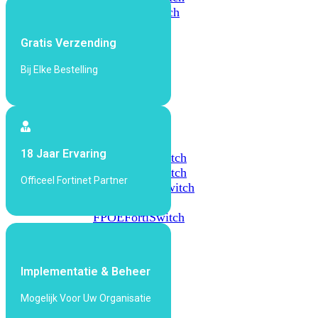
648F
FortiSwitch
648F-
FPOE
Gratis Verzending
Bij Elke Bestelling
FortiSwitch
1000
Series
FortiSwitch
18 Jaar Ervaring
1024E
FortiSwitch
1048E
FortiSwitch
Officeel Fortinet Partner
T1024E
FortiSwitch
T1024F-
FPOE
FortiSwitch
1048G
FortiSwitch
Implementatie & Beheer
2000
Series
Mogelijk Voor Uw Organisatie