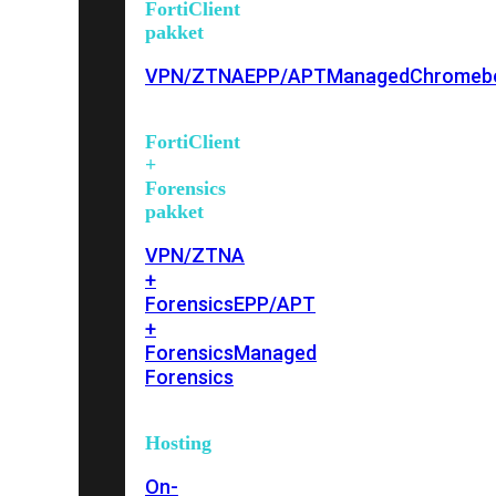
FortiClient
pakket
VPN/ZTNA
EPP/APT
Managed
Chromeb
FortiClient
+
Forensics
pakket
VPN/ZTNA
+
Forensics
EPP/APT
+
Forensics
Managed
Forensics
Hosting
On-