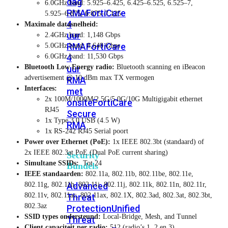
dag
6.0GHz band: 5.925–6.425, 6.425–6.525, 6.525–7,
RMA
FortiCare
5.925–6.875, 6.875–7.125
4
Maximale datasnelheid:
uur
2.4GHz band: 1,148 Gbps
RMA
FortiCare
5.0GHz band: 8,648 Gbps
6.0GHz band: 11,530 Gbps
4
Bluetooth Low Energy radio:
Bluetooth scanning en iBeacon
uur
advertisement @ 10 dBm max TX vermogen
RMA
Interfaces:
met
2x 100M/1000M/2.5G/5.0G/10G Multigigabit ethernet
onsite
FortiCare
RJ45
Secure
1x Type 3.0 USB (4.5 W)
RMA
1x RS-242 RJ45 Serial poort
Power over Ethernet (PoE):
1x IEEE 802.3bt (standaard) of
2x IEEE 802.3at PoE (Dual PoE current sharing)
Security
Simultane SSIDs:
Tot 24
Bundels
IEEE standaarden:
802.11a, 802.11b, 802.11be, 802.11e,
802.11g, 802.11h, 802.11i, 802.11j, 802.11k, 802.11n, 802.11r,
Advanced
802.11v, 802.11ac, 802.11ax, 802.1X, 802.3ad, 802.3at, 802.3bt,
Threat
802.3az
Protection
Unified
SSID types ondersteund:
Local-Bridge, Mesh, and Tunnel
Threat
Client capaciteit per radio:
512 (radio’s 1, 2 en 3)