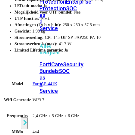
Protection
Enterprise
LED-uit mode:
Ja
Protection
SOC
Mogelijkheid voor UTP bundel:
Nee
as
UTP functies:
N.v.t.
a
Afmetingen (l x b x h in):
250 x 250 x 57.5 mm
Service
Gewicht:
1,98 kg
Stroomvoeding:
GPI-145
OF
SP-FAP250-PA-10
Stroomverbruik (max):
41.7 W
Alles
Limited Lifetime garantie:
Ja
bekijken
FortiCare
Security
Bundels
SOC
as
a
Model
FortiAP-441K
Service
Wifi Generatie
WiFi 7
Endpoint
Beveiliging
Frequenties
2,4 GHz + 5 GHz + 6 GHz
MiMo
4×4