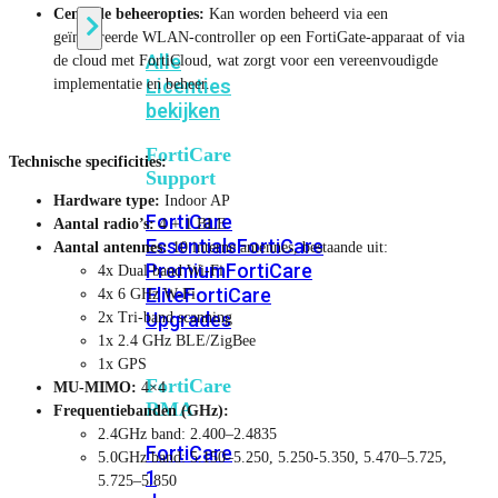
Centrale beheeropties:
Kan worden beheerd via een
geïntegreerde WLAN-controller op een FortiGate-apparaat of via
Alle
de cloud met FortiCloud, wat zorgt voor een vereenvoudigde
Licenties
implementatie en beheer.
bekijken
FortiCare
Technische specificities:
Support
Hardware type:
Indoor AP
FortiCare
Aantal radio’s:
4 + 1 BLE
Essentials
FortiCare
Aantal antennes:
10 interne antennes, bestaande uit:
Premium
FortiCare
4x Dual band Wi-Fi
Elite
FortiCare
4x 6 GHz W-Fi
Upgrades
2x Tri-band scanning
1x 2.4 GHz BLE/ZigBee
1x GPS
FortiCare
MU-MIMO:
4×4
RMA
Frequentiebanden (GHz):
2.4GHz band: 2.400–2.4835
FortiCare
5.0GHz band: 5.150–5.250, 5.250-5.350, 5.470–5.725,
1
5.725–5.850