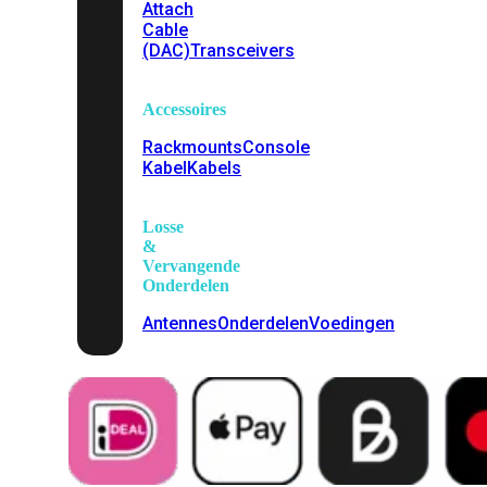
Attach
Cable
(DAC)
Transceivers
Accessoires
Rackmounts
Console
Kabel
Kabels
Losse
&
Vervangende
Onderdelen
Antennes
Onderdelen
Voedingen