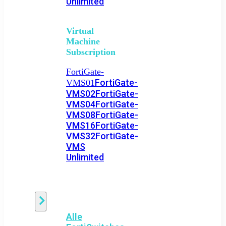
Unlimited
Virtual
Machine
Subscription
FortiGate-
FortiGate-
VMS01
VMS02
FortiGate-
VMS04
FortiGate-
VMS08
FortiGate-
VMS16
FortiGate-
VMS32
FortiGate-
VMS
Unlimited
Switch
Alle