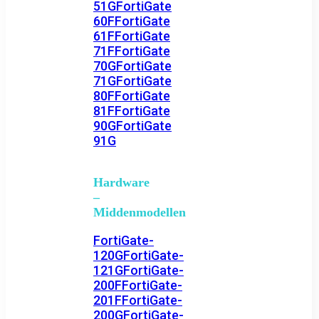
51G
FortiGate
60F
FortiGate
61F
FortiGate
71F
FortiGate
70G
FortiGate
71G
FortiGate
80F
FortiGate
81F
FortiGate
90G
FortiGate
91G
Hardware
–
Middenmodellen
FortiGate-
120G
FortiGate-
121G
FortiGate-
200F
FortiGate-
201F
FortiGate-
200G
FortiGate-