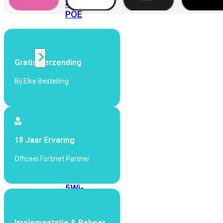
424F-
POE
WiFi
Gratis Verzending
Alle
Bij Elke Bestelling
Access
Points
bekijken
Wi-
Fi
18 Jaar Ervaring
Generatie
Officeel Fortinet Partner
Wi-
Fi
5
Wi-
Fi
6
Wi-
Fi
Implementatie & Beheer