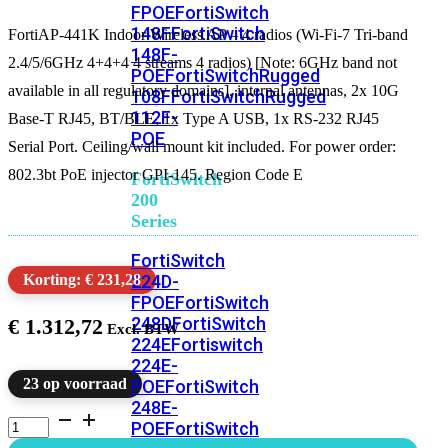
FPOE
FortiSwitch
148F
FortiSwitch
FortiAP-441K Indoor Wireless AP – 4 radios (Wi-Fi-7 Tri-band
148F-
2.4/5/6GHz 4+4+4 4 streams 4 radios) [Note: 6GHz band not
POE
FortiSwitchRugged
available in all regulatory domains], internal antennas, 2x 10G
108F
FortiSwitchRugged
112F-
Base-T RJ45, BT/BLE, 1x Type A USB, 1x RS-232 RJ45
POE
Serial Port. Ceiling/wall mount kit included. For power order:
802.3bt PoE injector GPI-145. Region Code E
FortiSwitch
200
Series
FortiSwitch
224D-
Korting: € 231,28
FPOE
FortiSwitch
248D
FortiSwitch
€
1.312,72
224E
Fortiswitch
224E-
23 op voorraad
POE
FortiSwitch
248E-
FortiAP-
POE
FortiSwitch
441K