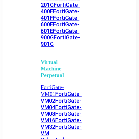
201G
FortiGate-
400F
FortiGate-
401F
FortiGate-
600E
FortiGate-
601E
FortiGate-
900G
FortiGate-
901G
Virtual
Machine
Perpetual
FortiGate-
FortiGate-
VM01
VM02
FortiGate-
VM04
FortiGate-
VM08
FortiGate-
VM16
FortiGate-
VM32
FortiGate-
VM