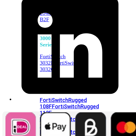
FortiSwitch
2048F
FortiSwitch
2048F-
B2F
FortiSwitch
3000
Series
FortiSwitch
3032E
FortiSwitch
3032G
FortiSwitch
Ruggedized
FortiSwitchRugged
108F
FortiSwitchRugged
112F-
POE
FortiSwitchRugged
216F-
POE
FortiSwitchRugged