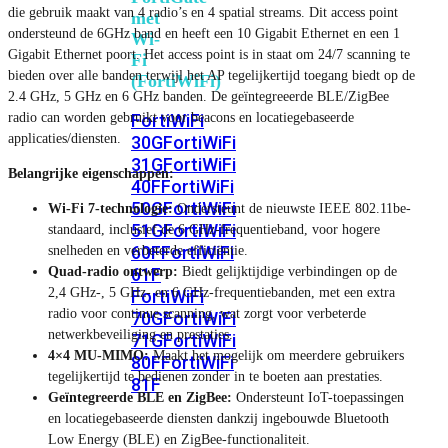
die gebruik maakt van 4 radio’s en 4 spatial streams. Dit access point
met
ondersteund de 6GHz band en heeft een 10 Gigabit Ethernet en een 1
Wi-
Gigabit Ethernet poort. Het access point is in staat om 24/7 scanning te
Fi
bieden over alle banden terwijl het AP tegelijkertijd toegang biedt op de
(FortiWiFi)
2.4 GHz, 5 GHz en 6 GHz banden. De geïntegreeerde BLE/ZigBee
radio can worden gebruikt voor beacons en locatiegebaseerde
FortiWiFi
applicaties/diensten.
30G
FortiWiFi
31G
FortiWiFi
Belangrijke eigenschappen:
40F
FortiWiFi
50G
FortiWiFi
Wi-Fi 7-technologie:
Ondersteunt de nieuwste IEEE 802.11be-
51G
FortiWiFi
standaard, inclusief de 6 GHz-frequentieband, voor hogere
60F
FortiWiFi
snelheden en verbeterde efficiëntie.
Quad-radio ontwerp:
Biedt gelijktijdige verbindingen op de
61F
2,4 GHz-, 5 GHz- en 6 GHz-frequentiebanden, met een extra
FortiWiFi
radio voor continue scanning, wat zorgt voor verbeterde
70G
FortiWiFi
netwerkbeveiliging en prestaties.
71G
FortiWiFi
4×4 MU-MIMO:
Maakt het mogelijk om meerdere gebruikers
80F
FortiWiFi
tegelijkertijd te bedienen zonder in te boeten aan prestaties.
81F
Geïntegreerde BLE en ZigBee:
Ondersteunt IoT-toepassingen
en locatiegebaseerde diensten dankzij ingebouwde Bluetooth
Low Energy (BLE) en ZigBee-functionaliteit.
Licentie