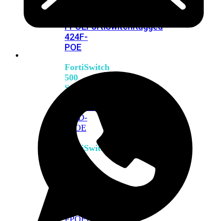
FPOE
FortiSwitch
M426E-
FPOE
FortiSwitchRugged
424F-
POE
FortiSwitch
500
Series
FortiSwitch
548D-
FPOE
FortiSwitch
600
Series
FortiSwitch
624F
FortiSwitch
624F-
FPOE
FortiSwitch