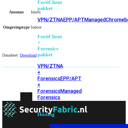
FortiClient
pakket
Antenne
Intern
VPN/ZTNA
EPP/APT
Managed
Chromeb
Omgevingstype
Indoor
FortiClient
+
Forensics
pakket
Datasheet:
Download
VPN/ZTNA
+
Forensics
EPP/APT
+
Forensics
Managed
Forensics
Hosting
On-