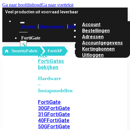
Ga naar hoofdinhoud
Ga naar voettekst
Veel producten uit voorraad leverbaar
Account
Account
Klantenservice
Offerte
Bestellingen
Adressen
FortiGate
Accountgegevens
Kortingbonnen
‎ SecurityFabric
FortiAP
Alle
Uitloggen
FortiGates
bekijken
Hardware
–
Instapmodellen
FortiGate
30G
FortiGate
31G
FortiGate
40F
FortiGate
50G
FortiGate