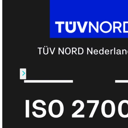
Prem
FortiCloud
Alles
bekijken
FortiClient
FortiEndpoint
Security
Fabric
Producten
FortiGate
FortiSwitch
FortiAP