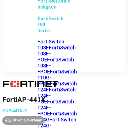
FortiSwitches
bekijken
FortiSwitch
100
Series
FortiSwitch
108F
FortiSwitch
108F-
POE
FortiSwitch
108F-
FPOE
FortiSwitch
110G-
FPOE
FortiSwitch
124F
FortiSwitch
124F-
FortiAP-441K
POE
FortiSwitch
124F-
FAP-441K-E
FPOE
FortiSwitch
124G
FortiSwitch
Direct Leverbaar
124G-