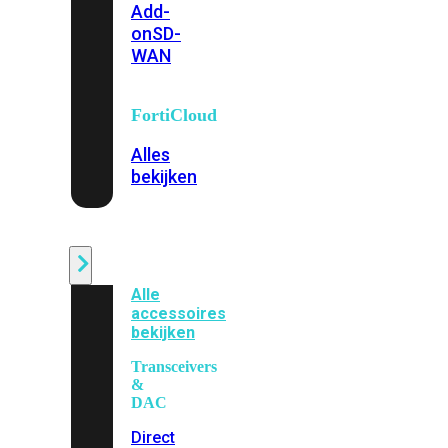
Add-
on
SD-
WAN
FortiCloud
Alles
bekijken
Accessoires
Alle
accessoires
bekijken
Transceivers
&
DAC
Direct