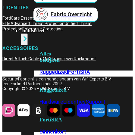
LICENTIES
Fabric Overzicht
FortiCare Essentials
FortiCare Premium
FortiCare
Elite
Advanced Threat Protection
Unified Threat
Protection
Enterprise Protection
Industrieel
ACCESSOIRES
Alles
Direct Attach Cable (DAC)
Transceiver
Rackmount
bekijken
Ruggedized
FortiSRA
SecurityFabric.nl is een handelsnaam van Wifi Experts B.V,
een Fortinet Partner sinds 2007.
Copyright © 2026 – Wifi Experts B.V.
Ruggedized
Hardware
Licenties
Support
FortiSRA
Binnenkort