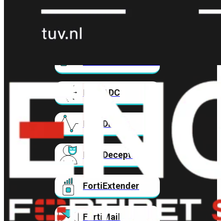
FortiAnalyzer
FortiAuthenticator
FortiADC
FortiDDoS
FortiDeceptor
FortiExtender
FortiMail