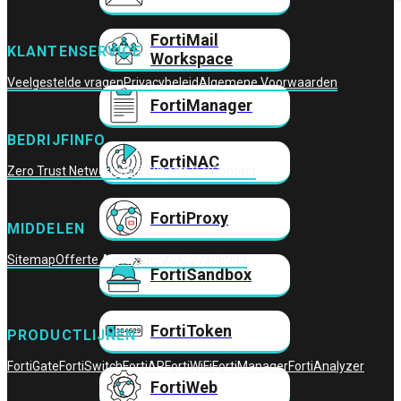
FortiMail
KLANTENSERVICE
Workspace
Veelgestelde vragen
Privacybeleid
Algemene Voorwaarden
FortiManager
BEDRIJFINFO
FortiNAC
Zero Trust Networks
Wifi Experts B.V.
Contact
FortiProxy
MIDDELEN
Sitemap
Offerte Aanvragen
KvK: 27306093
FortiSandbox
FortiToken
PRODUCTLIJNEN
FortiGate
FortiSwitch
FortiAP
FortiWiFi
FortiManager
FortiAnalyzer
FortiWeb