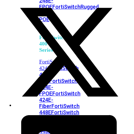
248E-
FPOE
FortiSwitchRugged
216F-
POE
FortiSwitch
400
Series
FortiSwitch
FortiSwitch
424E
424E-
POE
FortiSwitch
424E-
FPOE
FortiSwitch
424E-
Fiber
FortiSwitch
448E
FortiSwitch
448E-
POE
FortiSwitch
448E-