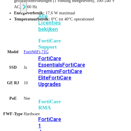
gelijkstroomvoedingen (1 voeding meegeleverd), 100–240 V
AC, 50/60 Hz
Energieverbruik:
17,6 W maximaal
Alle
Temperatuurbereik:
0°C tot 40°C operationeel
Licenties
bekijken
FortiCare
Support
Model
FortiWiFi-71G
FortiCare
Essentials
FortiCare
SSD
Ja
Premium
FortiCare
Elite
FortiCare
GE RJ
10
Upgrades
PoE
Nee
FortiCare
RMA
FWF-Type
Hardware
FortiCare
1