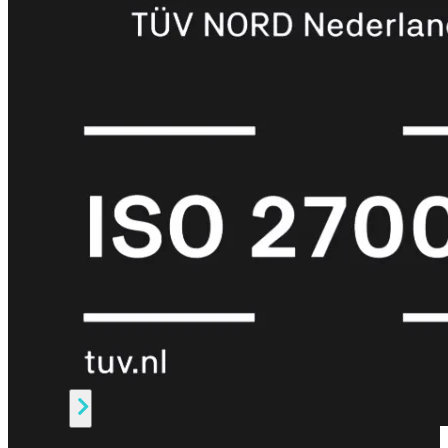
Protection
Enterprise
Protection
SOC
as
a
Service
Alles
bekijken
FortiCare
Security
Bundels
SOC
as
a
Service
Endpoint
Beveiliging