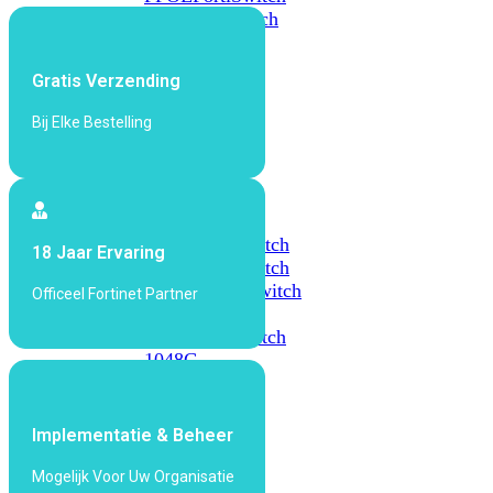
648F
FortiSwitch
648F-
FPOE
Gratis Verzending
Bij Elke Bestelling
FortiSwitch
1000
Series
FortiSwitch
1024E
FortiSwitch
18 Jaar Ervaring
1048E
FortiSwitch
T1024E
FortiSwitch
Officeel Fortinet Partner
T1024F-
FPOE
FortiSwitch
1048G
FortiSwitch
2000
Implementatie & Beheer
Series
Mogelijk Voor Uw Organisatie