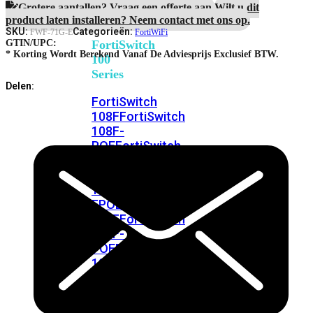
FortiSwitches
Grotere aantallen? Vraag een offerte aan.
Wilt u dit
bekijken
product laten installeren? Neem contact met ons op.
SKU:
Categorieën:
FWF-71G-E
FortiWiFi
FortiSwitch
GTIN/UPC:
* Korting Wordt Berekend Vanaf De Adviesprijs Exclusief BTW.
100
Series
Delen:
FortiSwitch
108F
FortiSwitch
108F-
POE
FortiSwitch
108F-
FPOE
FortiSwitch
110G-
FPOE
FortiSwitch
124F
FortiSwitch
124F-
POE
FortiSwitch
124F-
FPOE
FortiSwitch
124G
FortiSwitch
124G-