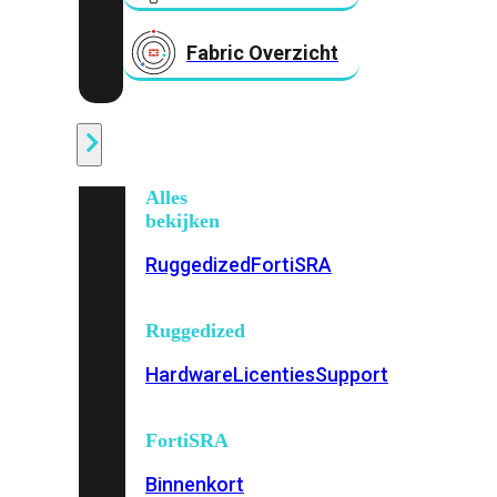
Fabric Overzicht
Industrieel
Alles
bekijken
Ruggedized
FortiSRA
Ruggedized
Hardware
Licenties
Support
FortiSRA
Binnenkort