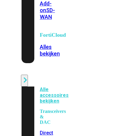
Add-
on
SD-
WAN
FortiCloud
Alles
bekijken
Accessoires
Alle
accessoires
bekijken
Transceivers
&
DAC
Direct