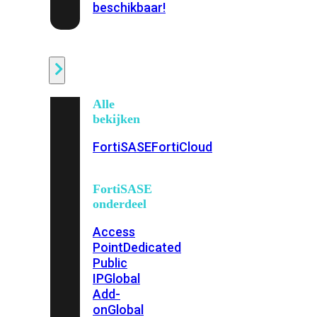
beschikbaar!
Cloud
Alle
bekijken
FortiSASE
FortiCloud
FortiSASE
onderdeel
Access
Point
Dedicated
Public
IP
Global
Add-
on
Global