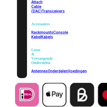
Attach
Cable
(DAC)
Transceivers
Accessoires
Rackmounts
Console
Kabel
Kabels
Losse
&
Vervangende
Onderdelen
Antennes
Onderdelen
Voedingen