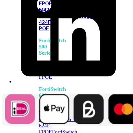
FPOE
FortiSwitch
M426E-
FPOE
FortiSwitchRugged
424F-
POE
FortiSwitch
500
Series
FortiSwitch
548D-
FPOE
FortiSwitch
600
Series
FortiSwitch
624F
FortiSwitch
624F-
FPOE
FortiSwitch