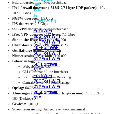
PoE ondersteuning:
Niet beschikbaar
met
IPv4 firewall doorvoer (1518/512/64 byte UDP packets)
: 10 /
Wi-
10 / 10 Gbps
Fi
NGFW doorvoer:
1,5 Gbps
(FortiWiFi)
IPS doorvoer:
2,5 Gbps
SSL VPN doorvoer:
Niet beschikbaar
FortiWiFi
IPsec VPN doorvoer (512 byte):
7,1 Gbps
30G
FortiWiFi
Site-to-site IPsec VPN tunnels:
200
31G
FortiWiFi
Client-to-site IPsec VPN tunnels:
250
40F
FortiWiFi
Gelijktijdige sessies:
1,4 miljoen
50G
FortiWiFi
Nieuwe sessies per seconde:
100 000
51G
FortiWiFi
Beheer en logging:
60F
FortiWiFi
Webgebaseerde GUI
61F
CLI (Command Line Interface)
FortiWiFi
FortiCloud Logging en Reporting
70G
FortiWiFi
Centrale beheer via FortiManager
71G
FortiWiFi
Opslag:
64GB SSD
80F
FortiWiFi
Afmetingen (hoogte x breedte x lengte in mm):
40.5 x 216 x
81F
160 (Desktop)
Gewicht:
1,01 kg
Stroomvoorziening:
Aangedreven door maximaal 1
Licentie