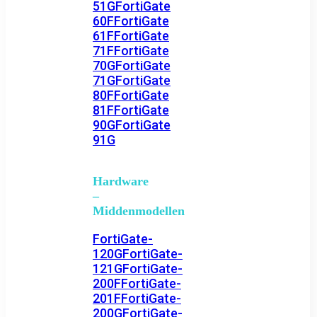
51G
FortiGate
60F
FortiGate
61F
FortiGate
71F
FortiGate
70G
FortiGate
71G
FortiGate
80F
FortiGate
81F
FortiGate
90G
FortiGate
91G
Hardware
–
Middenmodellen
FortiGate-
120G
FortiGate-
121G
FortiGate-
200F
FortiGate-
201F
FortiGate-
200G
FortiGate-