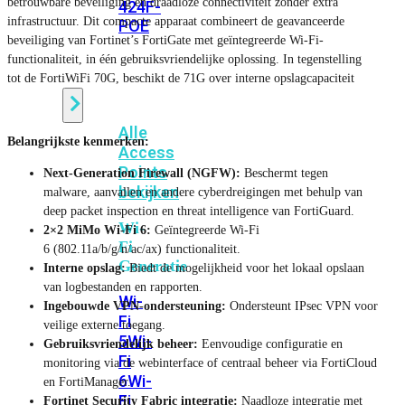
betrouwbare beveiliging en draadloze connectiviteit zonder extra
424F-
infrastructuur. Dit compacte apparaat combineert de geavanceerde
POE
beveiliging van Fortinet’s FortiGate met geïntegreerde Wi-Fi-
functionaliteit, in één gebruiksvriendelijke oplossing. In tegenstelling
tot de FortiWiFi 70G, beschikt de 71G over interne opslagcapaciteit
WiFi
Alle
Belangrijkste kenmerken:
Access
Points
Next-Generation Firewall (NGFW):
Beschermt tegen
bekijken
malware, aanvallen en andere cyberdreigingen met behulp van
deep packet inspection en threat intelligence van FortiGuard.
Wi-
2×2 MiMo Wi-Fi 6:
Geïntegreerde Wi-Fi
Fi
6 (802.11a/b/g/n/ac/ax) functionaliteit.
Generatie
Interne opslag:
Biedt de mogelijkheid voor het lokaal opslaan
van logbestanden en rapporten.
Wi-
Ingebouwde VPN-ondersteuning:
Ondersteunt IPsec VPN voor
Fi
veilige externe toegang.
5
Wi-
Gebruiksvriendelijk beheer:
Eenvoudige configuratie en
Fi
monitoring via de webinterface of centraal beheer via FortiCloud
6
Wi-
en FortiManager.
Fi
Fortinet Security Fabric integratie:
Naadloze integratie met