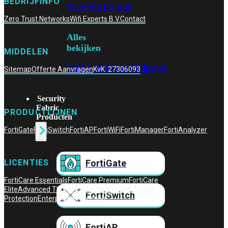
BEDRIJFINFO
Prem
FortiCloud
Zero Trust Networks
Wifi Experts B.V.
Contact
Alles
bekijken
MIDDELEN
FortiClient
FortiEndpoint
Sitemap
Offerte Aanvragen
KvK: 27306093
Security
Fabric
PRODUCTLIJNEN
Producten
FortiGate
FortiSwitch
FortiAP
FortiWiFi
FortiManager
FortiAnalyzer
FortiGate
LICENTIES
FortiCare Essentials
FortiCare Premium
FortiCare
Elite
Advanced Threat Protection
Unified Threat
FortiSwitch
Protection
Enterprise Protection
FortiAP