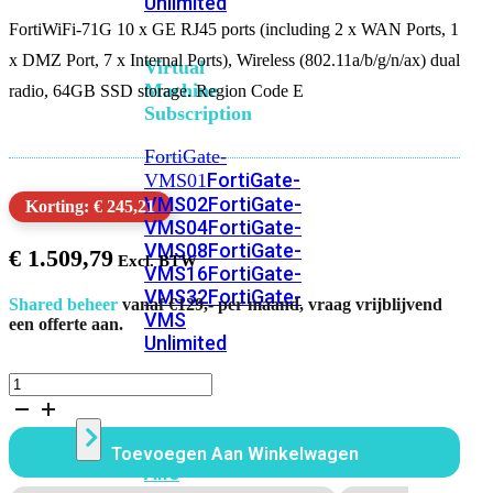
Unlimited
FortiWiFi-71G 10 x GE RJ45 ports (including 2 x WAN Ports, 1
x DMZ Port, 7 x Internal Ports), Wireless (802.11a/b/g/n/ax) dual
Virtual
Machine
radio, 64GB SSD storage. Region Code E
Subscription
FortiGate-
FortiGate-
VMS01
VMS02
FortiGate-
Korting: € 245,21
VMS04
FortiGate-
VMS08
FortiGate-
€
1.509,79
VMS16
FortiGate-
VMS32
FortiGate-
Shared beheer
vanaf €129,- per maand, vraag vrijblijvend
VMS
een offerte aan.
Unlimited
FortiWiFi
71G
Switch
Alleen
Hardware
Toevoegen Aan Winkelwagen
aantal
Alle