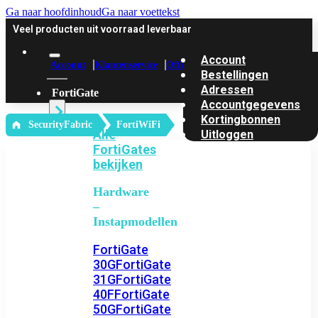
Ga naar hoofdinhoud
Ga naar voettekst
Veel producten uit voorraad leverbaar
Account
Account
Klantenservice
Offerte
Bestellingen
Adressen
FortiGate
Accountgegevens
Kortingbonnen
‎ SecurityFabric
FortiWiFi
Alle
Uitloggen
FortiGates
bekijken
Hardware
–
Instapmodellen
FortiGate
30G
FortiGate
31G
FortiGate
40F
FortiGate
50G
FortiGate