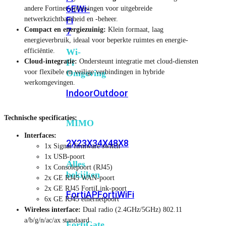
6E
Wi-
andere Fortinet-oplossingen voor uitgebreide
Fi
netwerkzichtbaarheid en -beheer.
Compact en energiezuinig:
Klein formaat, laag
7
energieverbruik, ideaal voor beperkte ruimtes en energie-
efficiëntie.
Wi-
Cloud-integratie:
Ondersteunt integratie met cloud-diensten
Fi
voor flexibele en veilige verbindingen in hybride
Omgeving
werkomgevingen.
Indoor
Outdoor
Technische specificaties:
MIMO
Interfaces:
2X2
3X3
4X4
8X8
1x Signal firmware switch
1x USB-poort
Alles
1x Consolepoort (RJ45)
bekijken
2x GE RJ45 WAN-poort
2x GE RJ45 FortiLink-poort
FortiAP
FortiWiFi
6x GE RJ45 ethernetpoort
Wireless interface:
Dual radio (2.4GHz/5GHz) 802.11
a/b/g/n/ac/ax standaard
FortiGate