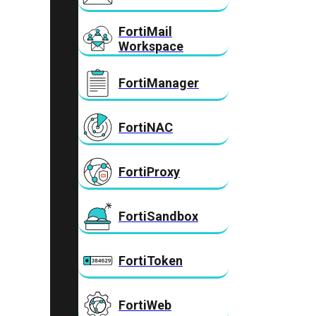
FortiMail
Workspace
FortiManager
FortiNAC
FortiProxy
FortiSandbox
FortiToken
FortiWeb