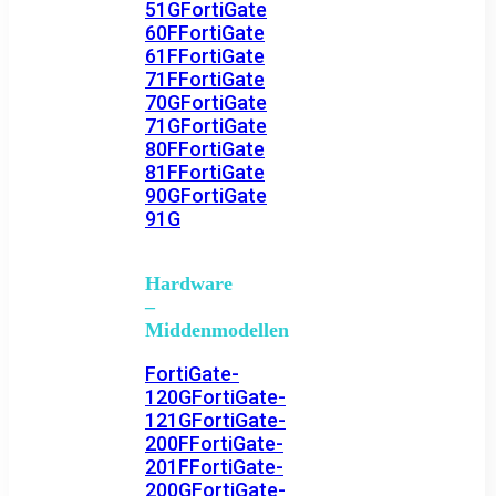
51G
FortiGate
60F
FortiGate
61F
FortiGate
71F
FortiGate
70G
FortiGate
71G
FortiGate
80F
FortiGate
81F
FortiGate
90G
FortiGate
91G
Hardware
–
Middenmodellen
FortiGate-
120G
FortiGate-
121G
FortiGate-
200F
FortiGate-
201F
FortiGate-
200G
FortiGate-