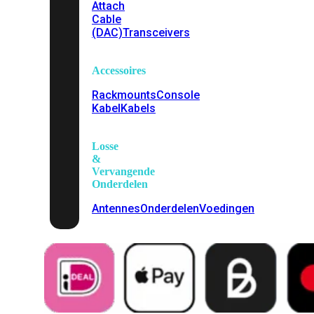
Attach
Cable
(DAC)
Transceivers
Accessoires
Rackmounts
Console
Kabel
Kabels
Losse
&
Vervangende
Onderdelen
Antennes
Onderdelen
Voedingen