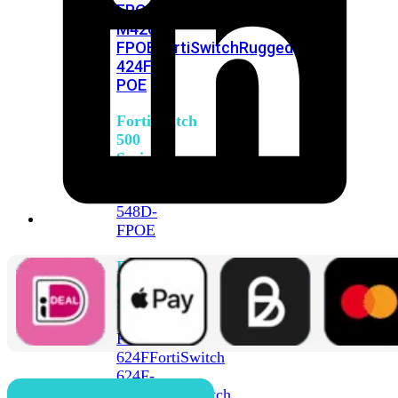
FPOE
FortiSwitch
M426E-
FPOE
FortiSwitchRugged
424F-
POE
FortiSwitch
500
Series
FortiSwitch
548D-
FPOE
FortiSwitch
600
Series
FortiSwitch
624F
FortiSwitch
624F-
FPOE
FortiSwitch