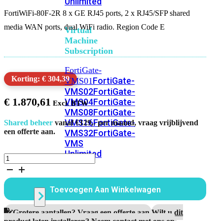
Unlimited
FortiWiFi-80F-2R 8 x GE RJ45 ports, 2 x RJ45/SFP shared
media WAN ports, dual WiFi radio. Region Code E
Virtual
Machine
Subscription
FortiGate-
Korting: € 304,39
FortiGate-
VMS01
VMS02
FortiGate-
€
1.870,61
VMS04
FortiGate-
VMS08
FortiGate-
VMS16
FortiGate-
Shared beheer
vanaf €129,- per maand, vraag vrijblijvend
een offerte aan.
VMS32
FortiGate-
VMS
Unlimited
FortiWiFi
80F
2R
Switch
Alleen
Toevoegen Aan Winkelwagen
Hardware
aantal
Alle
Grotere aantallen? Vraag een offerte aan.
Wilt u dit
product laten installeren? Neem contact met ons op.