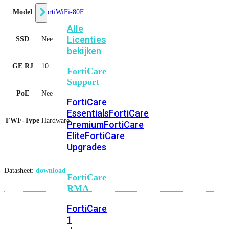
Model
FortiWiFi-80F
Alle
Licenties
SSD
Nee
bekijken
GE RJ
10
FortiCare
Support
PoE
Nee
FortiCare
Essentials
FortiCare
FWF-Type
Hardware
Premium
FortiCare
Elite
FortiCare
Upgrades
Datasheet:
download
FortiCare
RMA
FortiCare
1