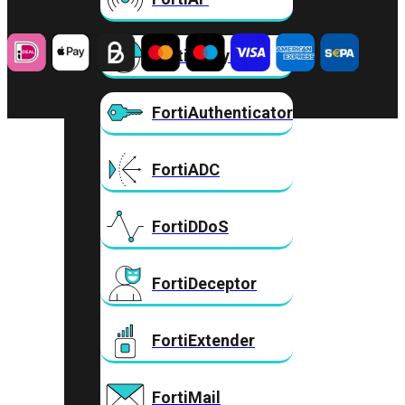
FortiAnalyzer
FortiAuthenticator
FortiADC
FortiDDoS
FortiDeceptor
FortiExtender
FortiMail