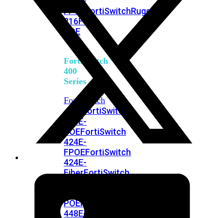
248E-
FPOE
FortiSwitchRugged
216F-
POE
FortiSwitch
400
Series
FortiSwitch
FortiSwitch
424E
424E-
POE
FortiSwitch
424E-
FPOE
FortiSwitch
424E-
Fiber
FortiSwitch
448E
FortiSwitch
448E-
POE
FortiSwitch
448E-