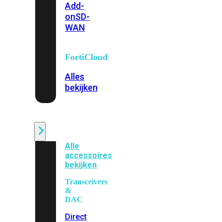
Add-
on
SD-
WAN
FortiCloud
Alles
bekijken
Accessoires
Alle
accessoires
bekijken
Transceivers
&
DAC
Direct