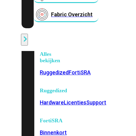
Fabric Overzicht
Industrieel
Alles
bekijken
Ruggedized
FortiSRA
Ruggedized
Hardware
Licenties
Support
FortiSRA
Binnenkort