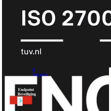
Protection
Enterprise
Protection
SOC
as
a
Service
Alles
bekijken
FortiCare
Security
Bundels
SOC
as
a
Service
Endpoint
Beveiliging