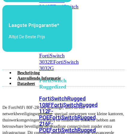
FortiSwitch
2048F
FortiSwitch
2048F-
B2F
Laagste Prijsgarantie*
FortiSwitch
Altijd De Beste Prijs
3000
Series
FortiSwitch
3032E
FortiSwitch
3032G
Beschrijving
Aanvullende Informatie
FortiSwitch
Datasheet
Ruggedized
FortiSwitchRugged
108F
FortiSwitchRugged
De FortiWiFi 80F-2R een krachtige, alles-in-één
112F-
netwerkbeveiligingsoplossing, speciaal ontworpen voor kleine kantoren,
POE
FortiSwitchRugged
thuiswerkomgevingen (SOHO) en filialen die behoefte hebben aan
216F-
betrouwbare beveiliging en draadloze connectiviteit zonder extra
POE
FortiSwitchRugged
infrastructuur. Dit compacte apparaat combineert de geavanceerde