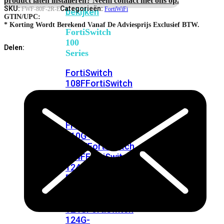
FortiSwitches
SKU:
Categorieën:
FWF-80F-2R-E
FortiWiFi
bekijken
GTIN/UPC:
* Korting Wordt Berekend Vanaf De Adviesprijs Exclusief BTW.
FortiSwitch
100
Delen:
Series
FortiSwitch
108F
FortiSwitch
108F-
POE
FortiSwitch
108F-
FPOE
FortiSwitch
110G-
FPOE
FortiSwitch
124F
FortiSwitch
124F-
POE
FortiSwitch
124F-
FPOE
FortiSwitch
124G
FortiSwitch
124G-