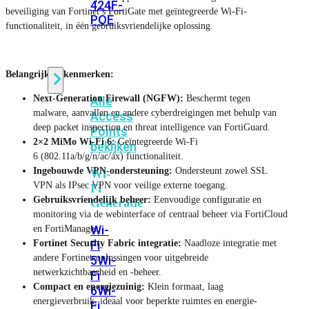
424F-
beveiliging van Fortinet’s FortiGate met geïntegreerde Wi-Fi-
POE
functionaliteit, in één gebruiksvriendelijke oplossing.
WiFi
Belangrijkste kenmerken:
Next-Generation Firewall (NGFW):
Beschermt tegen
Alle
malware, aanvallen en andere cyberdreigingen met behulp van
Access
deep packet inspection en threat intelligence van FortiGuard.
Points
2×2 MiMo Wi-Fi 6:
Geïntegreerde Wi-Fi
bekijken
6 (802.11a/b/g/n/ac/ax) functionaliteit.
Ingebouwde VPN-ondersteuning:
Ondersteunt zowel SSL
Wi-
VPN als IPsec VPN voor veilige externe toegang.
Fi
Gebruiksvriendelijk beheer:
Eenvoudige configuratie en
Generatie
monitoring via de webinterface of centraal beheer via FortiCloud
Wi-
en FortiManager.
Fortinet Security Fabric integratie:
Naadloze integratie met
Fi
andere Fortinet-oplossingen voor uitgebreide
5
Wi-
netwerkzichtbaarheid en -beheer.
Fi
Compact en energiezuinig:
Klein formaat, laag
6
Wi-
energieverbruik, ideaal voor beperkte ruimtes en energie-
Fi