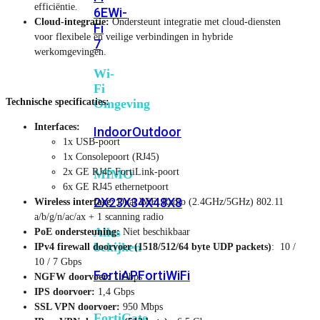
efficiëntie.
6E
Wi-
Cloud-integratie:
Ondersteunt integratie met cloud-diensten
Fi
voor flexibele en veilige verbindingen in hybride
7
werkomgevingen.
Wi-
Fi
Technische specificaties:
Omgeving
Interfaces:
Indoor
Outdoor
1x USB-poort
1x Consolepoort (RJ45)
2x GE RJ45 FortiLink-poort
MIMO
6x GE RJ45 ethernetpoort
2X2
3X3
4X4
8X8
Wireless interface:
Dual WiFi Radio (2.4GHz/5GHz) 802.11
a/b/g/n/ac/ax + 1 scanning radio
Alles
PoE ondersteuning:
Niet beschikbaar
bekijken
IPv4 firewall doorvoer (1518/512/64 byte UDP packets)
: 10 /
10 / 7 Gbps
FortiAP
FortiWiFi
NGFW doorvoer:
1 Gbps
IPS doorvoer:
1,4 Gbps
SSL VPN doorvoer:
950 Mbps
FortiGate