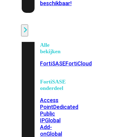
beschikbaar!
Cloud
Alle
bekijken
FortiSASE
FortiCloud
FortiSASE
onderdeel
Access
Point
Dedicated
Public
IP
Global
Add-
on
Global