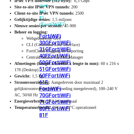
IPsec VPN doorvoer (512 byte):
6,5 Gbps
met
Site-to-site IPsec VPN tunnels:
200
Wi-
Client-to-site IPsec VPN tunnels:
2500
Fi
Gelijktijdige sessies:
1,5 miljoen
(FortiWiFi)
Nieuwe sessies per seconde:
45 000
Beheer en logging:
FortiWiFi
Webgebaseerde GUI
30G
FortiWiFi
CLI (Command Line Interface)
31G
FortiWiFi
FortiCloud Logging en Reporting
40F
FortiWiFi
Centrale beheer via FortiManager
50G
FortiWiFi
Afmetingen (hoogte x breedte x lengte in mm):
60 x 216 x
51G
FortiWiFi
178 (Desktop)
60F
FortiWiFi
Gewicht:
1,5 kg
61F
Stroomvoorziening:
Aangedreven door maximaal 2
FortiWiFi
gelijkstroomvoedingen (1 voeding meegeleverd), 100–240 V
70G
FortiWiFi
AC, 50/60 Hz
71G
FortiWiFi
Energieverbruik:
27,9 W maximaal
Temperatuurbereik:
0°C tot 40°C operationeel
80F
FortiWiFi
81F
Licentie