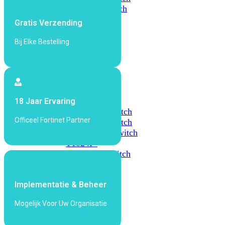
648F
FortiSwitch
648F-
Gratis Verzending
FPOE
Bij Elke Bestelling
FortiSwitch
1000
Series
FortiSwitch
18 Jaar Ervaring
1024E
FortiSwitch
Officeel Fortinet Partner
1048E
FortiSwitch
T1024E
FortiSwitch
T1024F-
FPOE
FortiSwitch
1048G
Implementatie & Beheer
FortiSwitch
2000
Mogelijk Voor Uw Organisatie
Series