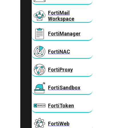
FortiMail
Workspace
FortiManager
FortiNAC
FortiProxy
FortiSandbox
FortiToken
FortiWeb