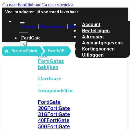
Ga naar hoofdinhoud
Ga naar voettekst
Veel producten uit voorraad leverbaar
Account
Account
Klantenservice
Offerte
Bestellingen
Adressen
FortiGate
Accountgegevens
Kortingbonnen
‎ SecurityFabric
FortiWiFi
Alle
Uitloggen
FortiGates
bekijken
Hardware
–
Instapmodellen
FortiGate
30G
FortiGate
31G
FortiGate
40F
FortiGate
50G
FortiGate