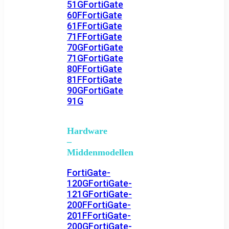
51G
FortiGate
60F
FortiGate
61F
FortiGate
71F
FortiGate
70G
FortiGate
71G
FortiGate
80F
FortiGate
81F
FortiGate
90G
FortiGate
91G
Hardware
–
Middenmodellen
FortiGate-
120G
FortiGate-
121G
FortiGate-
200F
FortiGate-
201F
FortiGate-
200G
FortiGate-