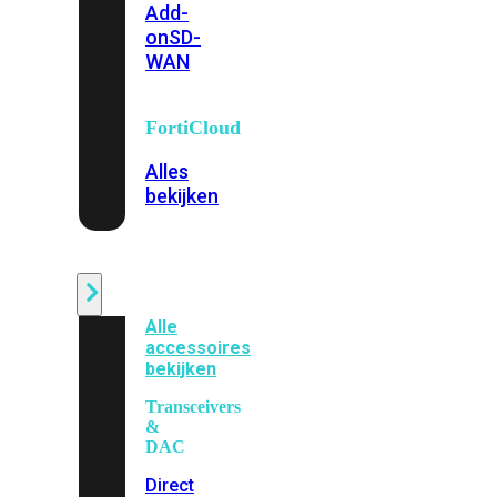
Add-
on
SD-
WAN
FortiCloud
Alles
bekijken
Accessoires
Alle
accessoires
bekijken
Transceivers
&
DAC
Direct