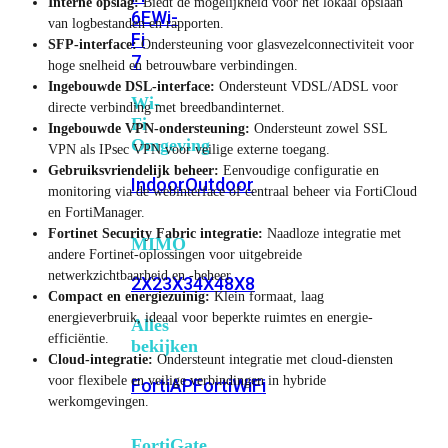
Interne opslag:
Biedt de mogelijkheid voor het lokaal opslaan
6E
Wi-
van logbestanden en rapporten.
Fi
SFP-interface:
Ondersteuning voor glasvezelconnectiviteit voor
7
hoge snelheid en betrouwbare verbindingen.
Ingebouwde DSL-interface:
Ondersteunt VDSL/ADSL voor
Wi-
directe verbinding met breedbandinternet.
Fi
Ingebouwde VPN-ondersteuning:
Ondersteunt zowel SSL
Omgeving
VPN als IPsec VPN voor veilige externe toegang.
Gebruiksvriendelijk beheer:
Eenvoudige configuratie en
Indoor
Outdoor
monitoring via de webinterface of centraal beheer via FortiCloud
en FortiManager.
Fortinet Security Fabric integratie:
Naadloze integratie met
MIMO
andere Fortinet-oplossingen voor uitgebreide
netwerkzichtbaarheid en -beheer.
2X2
3X3
4X4
8X8
Compact en energiezuinig:
Klein formaat, laag
energieverbruik, ideaal voor beperkte ruimtes en energie-
Alles
efficiëntie.
bekijken
Cloud-integratie:
Ondersteunt integratie met cloud-diensten
voor flexibele en veilige verbindingen in hybride
FortiAP
FortiWiFi
werkomgevingen.
FortiGate