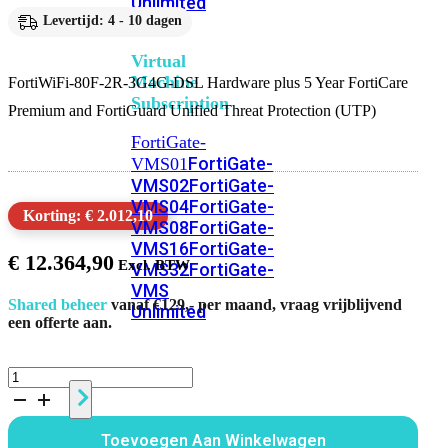
Unlimited
Levertijd: 4 - 10 dagen
Virtual
Machine
FortiWiFi-80F-2R-3G4G-DSL Hardware plus 5 Year FortiCare
Subscription
Premium and FortiGuard Unified Threat Protection (UTP)
FortiGate-
FortiGate-
VMS01
VMS02
FortiGate-
VMS04
FortiGate-
Korting: € 2.012,10
VMS08
FortiGate-
VMS16
FortiGate-
€
12.364,90
VMS32
FortiGate-
VMS
Shared beheer
vanaf €129,- per maand, vraag vrijblijvend
Unlimited
een offerte aan.
Switch
FortiWiFi
80F
2R
Alle
3G4G
Toevoegen Aan Winkelwagen
DSL