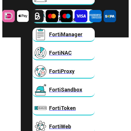
FortiMail
Workspace
FortiManager
FortiNAC
FortiProxy
FortiSandbox
FortiToken
FortiWeb