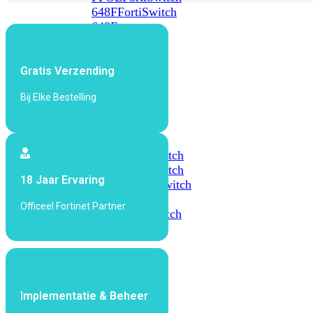
648F
FortiSwitch
648F-
FPOE
Gratis Verzending
FortiSwitch
1000
Bij Elke Bestelling
Series
FortiSwitch
1024E
FortiSwitch
1048E
FortiSwitch
18 Jaar Ervaring
T1024E
FortiSwitch
T1024F-
Officeel Fortinet Partner
FPOE
FortiSwitch
1048G
FortiSwitch
2000
Series
Implementatie & Beheer