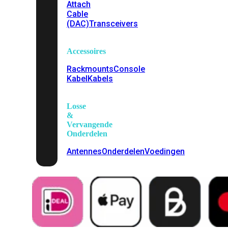
Attach
Cable
(DAC)
Transceivers
Accessoires
Rackmounts
Console
Kabel
Kabels
Losse
&
Vervangende
Onderdelen
Antennes
Onderdelen
Voedingen