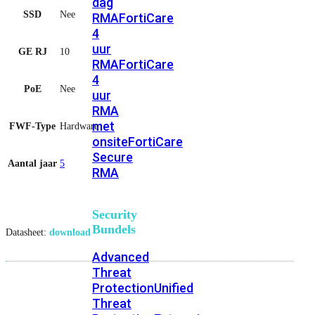
dag
SSD
Nee
RMA
FortiCare
4
uur
GE RJ
10
RMA
FortiCare
4
PoE
Nee
uur
RMA
met
FWF-Type
Hardware
onsite
FortiCare
Secure
Aantal jaar
5
RMA
Security
Bundels
Datasheet:
download
Advanced
Threat
Protection
Unified
Threat