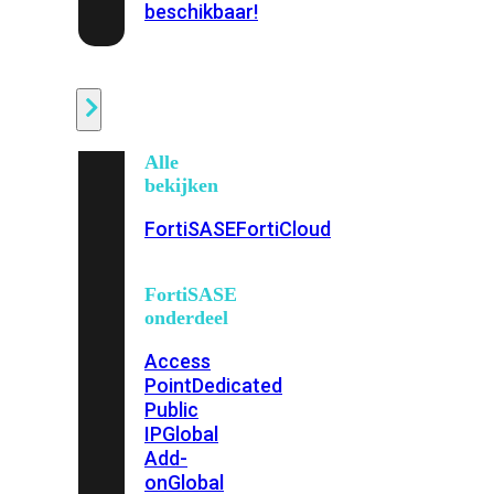
beschikbaar!
Cloud
Alle
bekijken
FortiSASE
FortiCloud
FortiSASE
onderdeel
Access
Point
Dedicated
Public
IP
Global
Add-
on
Global