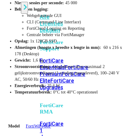
Nieuwe sessies per seconde:
45 000
Beheer en logging:
Webgebaseerde GUI
Alle
CLI (Command Line Interface)
Licenties
FortiCloud Logging en Reporting
bekijken
Centrale beheer via FortiManager
Opslag:
1x 128GB SSD
FortiCare
Afmetingen (hoogte x breedte x lengte in mm):
60 x 216 x
Support
178 (Desktop)
FortiCare
Gewicht:
1,6 kg
Essentials
FortiCare
Stroomvoorziening:
Aangedreven door maximaal 2
gelijkstroomvoedingen (1 voeding meegeleverd), 100–240 V
Premium
FortiCare
AC, 50/60 Hz
Elite
FortiCare
Energieverbruik:
35,6 W
Upgrades
Temperatuurbereik:
0°C tot 40°C operationeel
FortiCare
RMA
FortiCare
Model
FortiWiFi-80F
1