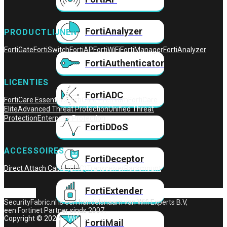
FortiAnalyzer
PRODUCTLIJNEN
FortiGate
FortiSwitch
FortiAP
FortiWiFi
FortiManager
FortiAnalyzer
FortiAuthenticator
LICENTIES
FortiADC
FortiCare Essentials
FortiCare Premium
FortiCare
Elite
Advanced Threat Protection
Unified Threat
Protection
Enterprise Protection
FortiDDoS
ACCESSOIRES
FortiDeceptor
Direct Attach Cable (DAC)
Transceiver
Rackmount
FortiExtender
SecurityFabric.nl is een handelsnaam van Wifi Experts B.V,
een Fortinet Partner sinds 2007.
Copyright © 2026 – Wifi Experts B.V.
FortiMail