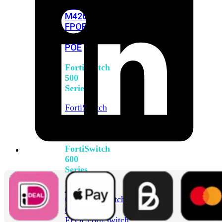
FPOE
FortiSwitch
M426E-
FPOE
FortiSwitchRugged
424F-
POE
FortiSwitch
500
Series
FortiSwitch
548D-
FPOE
FortiSwitch
600
Series
FortiSwitch
624F
FortiSwitch
624F-
FPOE
FortiSwitch