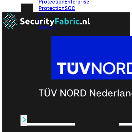
Protection
Enterprise
Protection
SOC
as
a
Service
Alles
bekijken
FortiCare
Security
Bundels
SOC
as
a
Service
Endpoint
Beveiliging