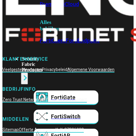
Prem
FortiCloud
Alles
bekijken
FortiClient
FortiEndpoint
Security
KLANTENSERVICE
Fabric
Producten
Veelgestelde vragen
Privacybeleid
Algemene Voorwaarden
BEDRIJFINFO
FortiGate
Zero Trust Networks
Wifi Experts B.V.
Contact
FortiSwitch
MIDDELEN
Sitemap
Offerte Aanvragen
KvK: 27306093
FortiAP