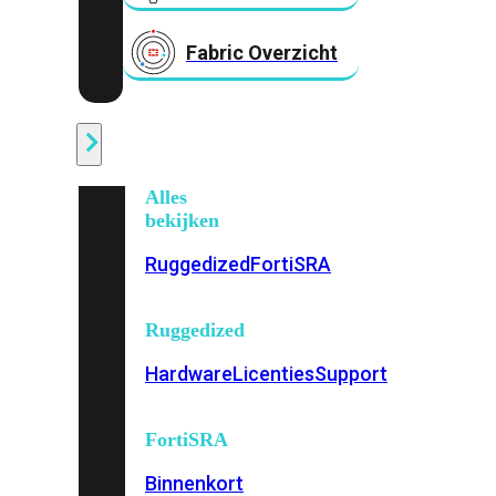
Fabric Overzicht
Industrieel
Alles
bekijken
Ruggedized
FortiSRA
Ruggedized
Hardware
Licenties
Support
FortiSRA
Binnenkort