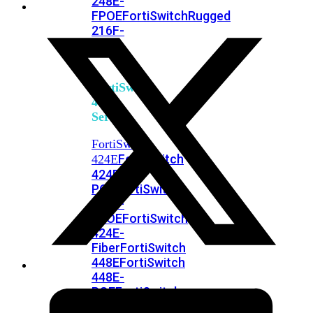
248E-
FPOE
FortiSwitchRugged
216F-
POE
FortiSwitch
400
Series
FortiSwitch
FortiSwitch
424E
424E-
POE
FortiSwitch
424E-
FPOE
FortiSwitch
424E-
Fiber
FortiSwitch
448E
FortiSwitch
448E-
POE
FortiSwitch
448E-