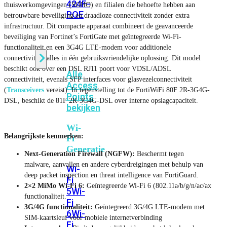
424F-
thuiswerkomgevingen (SOHO) en filialen die behoefte hebben aan
POE
betrouwbare beveiliging en draadloze connectiviteit zonder extra
infrastructuur. Dit compacte apparaat combineert de geavanceerde
beveiliging van Fortinet’s FortiGate met geïntegreerde Wi-Fi-
WiFi
functionaliteit en een 3G4G LTE-modem voor additionele
connectiviteit; alles in één gebruiksvriendelijke oplossing. Dit model
beschikt ook over een DSL RJ11 poort voor VDSL/ADSL
Alle
connectiviteit, evenals SFP interfaces voor glasvezelconnectiviteit
Access
(
Transceivers
vereist). In tegenstelling tot de FortiWiFi 80F 2R-3G4G-
Points
DSL, beschikt de 81F 2R-3G4G-DSL over interne opslagcapaciteit.
bekijken
Wi-
Belangrijkste kenmerken:
Fi
Generatie
Next-Generation Firewall (NGFW):
Beschermt tegen
malware, aanvallen en andere cyberdreigingen met behulp van
Wi-
deep packet inspection en threat intelligence van FortiGuard.
Fi
2×2 MiMo Wi-Fi 6:
Geïntegreerde Wi-Fi 6 (802.11a/b/g/n/ac/ax
5
Wi-
functionaliteit.
Fi
3G/4G functionaliteit:
Geïntegreerd 3G/4G LTE-modem met
6
Wi-
SIM-kaartsleuf voor mobiele internetverbinding
Fi