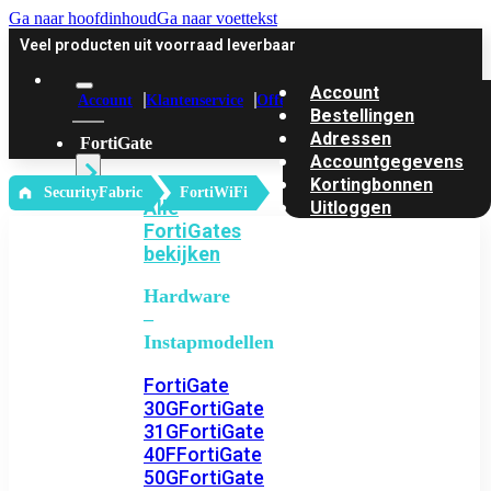
Ga naar hoofdinhoud
Ga naar voettekst
Veel producten uit voorraad leverbaar
Account
Account
Klantenservice
Offerte
Bestellingen
Adressen
FortiGate
Accountgegevens
Kortingbonnen
‎ SecurityFabric
FortiWiFi
Alle
Uitloggen
FortiGates
bekijken
Hardware
–
Instapmodellen
FortiGate
30G
FortiGate
31G
FortiGate
40F
FortiGate
50G
FortiGate