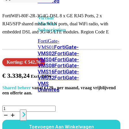
Unlimited
FortiWiFi-80F-2R-3G4G-DSL 8 x GE RJ45 Ports, 2 x
Virtual
Machine
RJ45/SFP shared media WAN ports, dual WiFi radio, with
Subscription
embedded DSL and 3G/4G/LTE modules. Region Code E
FortiGate-
FortiGate-
VMS01
VMS02
FortiGate-
VMS04
FortiGate-
Korting: € 542,76
VMS08
FortiGate-
VMS16
FortiGate-
€
3.338,24
VMS32
FortiGate-
VMS
Shared beheer
vanaf €129,- per maand, vraag vrijblijvend
Unlimited
een offerte aan.
Switch
FortiWiFi
80F
2R
Alle
3G4G
Toevoegen Aan Winkelwagen
DSL