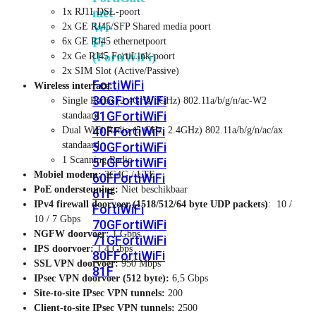
met
1x RJ11 DSL-poort
Wi-
2x GE RJ45/SFP Shared media poort
Fi
6x GE RJ45 ethernetpoort
(FortiWiFi)
2x Ge RJ45 FortiLink-poort
2x SIM Slot (Active/Passive)
FortiWiFi
Wireless interface:
30G
FortiWiFi
Single Radio (2.4GHz/5GHz) 802.11a/b/g/n/ac-W2
31G
FortiWiFi
standaard
40F
FortiWiFi
Dual WiFi Radio (5 GHz, 2.4GHz) 802.11a/b/g/n/ac/ax
standaard
50G
FortiWiFi
1 Scanning Radio
51G
FortiWiFi
Mobiel modem:
3G4G / LTE
60F
FortiWiFi
PoE ondersteuning:
Niet beschikbaar
61F
IPv4 firewall doorvoer (1518/512/64 byte UDP packets)
: 10 /
FortiWiFi
10 / 7 Gbps
70G
FortiWiFi
NGFW doorvoer:
1 Gbps
71G
FortiWiFi
IPS doorvoer:
1,4 Gbps
80F
FortiWiFi
SSL VPN doorvoer:
950 Mbps
81F
IPsec VPN doorvoer (512 byte):
6,5 Gbps
Site-to-site IPsec VPN tunnels:
200
Client-to-site IPsec VPN tunnels:
2500
Licentie