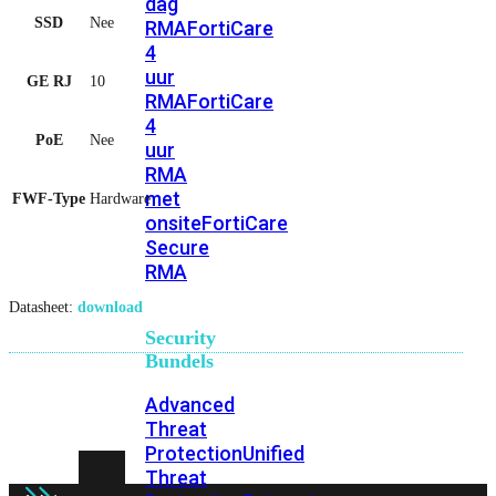
dag
SSD
Nee
RMA
FortiCare
4
uur
GE RJ
10
RMA
FortiCare
4
PoE
Nee
uur
RMA
met
FWF-Type
Hardware
onsite
FortiCare
Secure
RMA
Datasheet:
download
Security
Bundels
Advanced
Threat
Protection
Unified
Threat