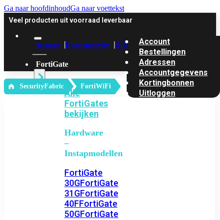
Ga naar hoofdinhoud
Ga naar voettekst
Veel producten uit voorraad leverbaar
Account
Account
Klantenservice
Offerte
Bestellingen
Adressen
FortiGate
Accountgegevens
Kortingbonnen
‎ SecurityFabric
FortiWiFi
Alle
Uitloggen
FortiGates
bekijken
Hardware
–
Instapmodellen
FortiGate
30G
FortiGate
31G
FortiGate
40F
FortiGate
50G
FortiGate