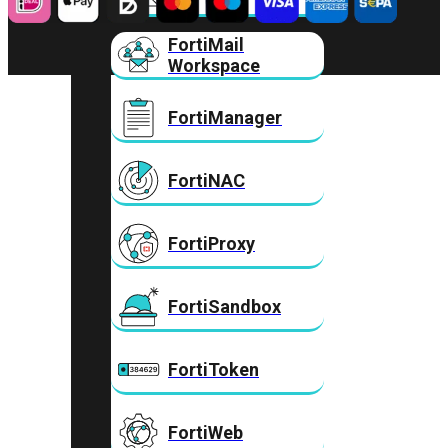
FortiMail
Workspace
FortiManager
FortiNAC
FortiProxy
FortiSandbox
FortiToken
FortiWeb