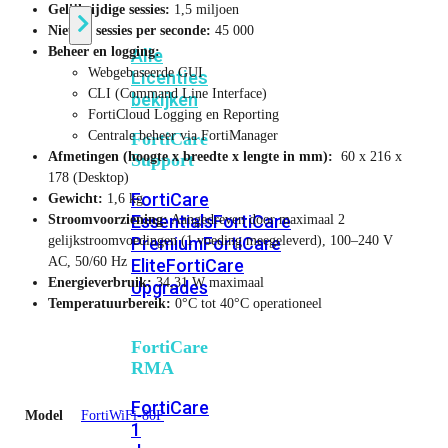
Gelijktijdige sessies:
1,5 miljoen
Nieuwe sessies per seconde:
45 000
Beheer en logging:
Alle
Webgebaseerde GUI
Licenties
CLI (Command Line Interface)
bekijken
FortiCloud Logging en Reporting
Centrale beheer via FortiManager
FortiCare
Afmetingen (hoogte x breedte x lengte in mm):
60 x 216 x
Support
178 (Desktop)
FortiCare
Gewicht:
1,6 kg
Essentials
FortiCare
Stroomvoorziening:
Aangedreven door maximaal 2
gelijkstroomvoedingen (1 voeding meegeleverd), 100–240 V
Premium
FortiCare
AC, 50/60 Hz
Elite
FortiCare
Energieverbruik:
34,31 W maximaal
Upgrades
Temperatuurbereik:
0°C tot 40°C operationeel
FortiCare
RMA
FortiCare
Model
FortiWiFi-80F
1