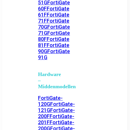
51G
FortiGate
60F
FortiGate
61F
FortiGate
71F
FortiGate
70G
FortiGate
71G
FortiGate
80F
FortiGate
81F
FortiGate
90G
FortiGate
91G
Hardware
–
Middenmodellen
FortiGate-
120G
FortiGate-
121G
FortiGate-
200F
FortiGate-
201F
FortiGate-
200G
FortiGate-