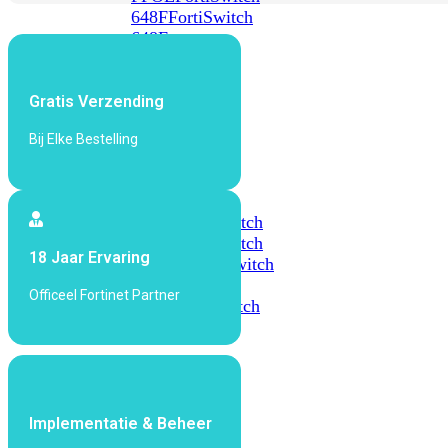
648F
FortiSwitch
648F-
FPOE
Gratis Verzending
FortiSwitch
1000
Bij Elke Bestelling
Series
FortiSwitch
1024E
FortiSwitch
1048E
FortiSwitch
18 Jaar Ervaring
T1024E
FortiSwitch
T1024F-
Officeel Fortinet Partner
FPOE
FortiSwitch
1048G
FortiSwitch
2000
Series
Implementatie & Beheer