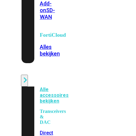
Add-
on
SD-
WAN
FortiCloud
Alles
bekijken
Accessoires
Alle
accessoires
bekijken
Transceivers
&
DAC
Direct