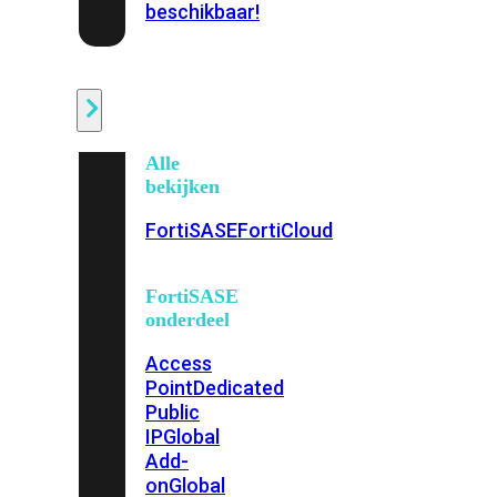
beschikbaar!
Cloud
Alle
bekijken
FortiSASE
FortiCloud
FortiSASE
onderdeel
Access
Point
Dedicated
Public
IP
Global
Add-
on
Global