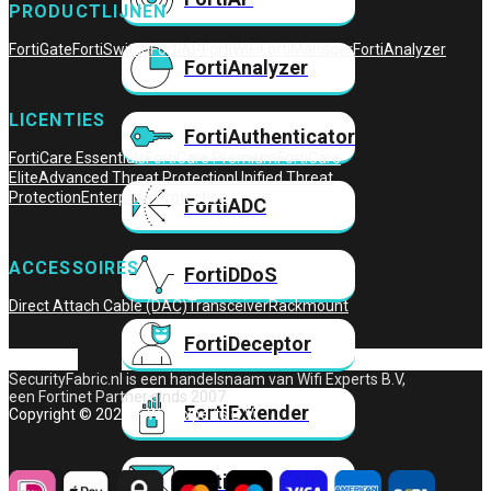
PRODUCTLIJNEN
FortiGate
FortiSwitch
FortiAP
FortiWiFi
FortiManager
FortiAnalyzer
FortiAnalyzer
LICENTIES
FortiAuthenticator
FortiCare Essentials
FortiCare Premium
FortiCare
Elite
Advanced Threat Protection
Unified Threat
Protection
Enterprise Protection
FortiADC
ACCESSOIRES
FortiDDoS
Direct Attach Cable (DAC)
Transceiver
Rackmount
FortiDeceptor
SecurityFabric.nl is een handelsnaam van Wifi Experts B.V,
een Fortinet Partner sinds 2007.
FortiExtender
Copyright © 2026 – Wifi Experts B.V.
FortiMail