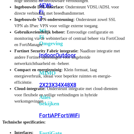
hoge snelheid en betrouwbare verbindingen.
6E
Wi-
Ingebouwde DSL-interface:
Ondersteunt VDSL/ADSL voor
Fi
directe verbinding met breedbandinternet.
7
Ingebouwde VPN-ondersteuning:
Ondersteunt zowel SSL
VPN als IPsec VPN voor veilige externe toegang.
Wi-
Gebruiksvriendelijk beheer:
Eenvoudige configuratie en
Fi
monitoring via de webinterface of centraal beheer via FortiCloud
Omgeving
en FortiManager.
Fortinet Security Fabric integratie:
Naadloze integratie met
Indoor
Outdoor
andere Fortinet-oplossingen voor uitgebreide
netwerkzichtbaarheid en -beheer.
Compact en energiezuinig:
Klein formaat, laag
MIMO
energieverbruik, ideaal voor beperkte ruimtes en energie-
efficiëntie.
2X2
3X3
4X4
8X8
Cloud-integratie:
Ondersteunt integratie met cloud-diensten
voor flexibele en veilige verbindingen in hybride
Alles
werkomgevingen.
bekijken
FortiAP
FortiWiFi
Technische specificaties:
FortiGate
Interfaces: