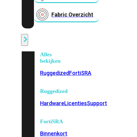
Fabric Overzicht
Industrieel
Alles
bekijken
Ruggedized
FortiSRA
Ruggedized
Hardware
Licenties
Support
FortiSRA
Binnenkort