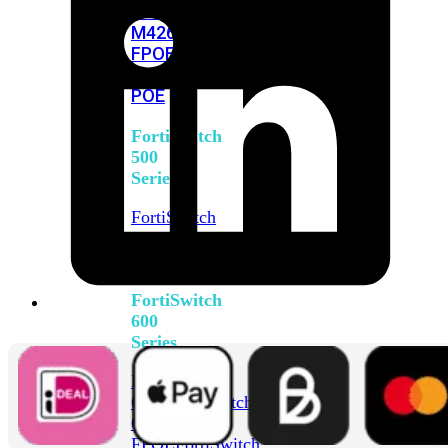
FPOE
FortiSwitch
M426E-
FPOE
FortiSwitchRugged
424F-
POE
FortiSwitch
500
Series
FortiSwitch
548D-
FPOE
FortiSwitch
600
Series
FortiSwitch
624F
FortiSwitch
624F-
FPOE
FortiSwitch