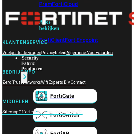
Prem
FortiCloud
Alles
bekijken
FortiClient
FortiEndpoint
KLANTENSERVICE
Veelgestelde vragen
Privacybeleid
Algemene Voorwaarden
Security
Fabric
Producten
BEDRIJFINFO
Zero Trust Networks
Wifi Experts B.V.
Contact
FortiGate
MIDDELEN
Sitemap
Offerte Aanvragen
KvK: 27306093
FortiSwitch
FortiAP