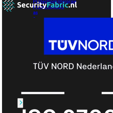
Protection
Enterprise
Protection
SOC
as
a
Service
Alles
bekijken
FortiCare
Security
Bundels
SOC
as
a
Service
Endpoint
Beveiliging