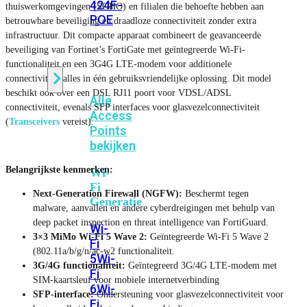
424F-
thuiswerkomgevingen (SOHO) en filialen die behoefte hebben aan
POE
betrouwbare beveiliging en draadloze connectiviteit zonder extra
infrastructuur. Dit compacte apparaat combineert de geavanceerde
beveiliging van Fortinet’s FortiGate met geïntegreerde Wi-Fi-
WiFi
functionaliteit en een 3G4G LTE-modem voor additionele
connectiviteit; alles in één gebruiksvriendelijke oplossing. Dit model
beschikt ook over een DSL RJ11 poort voor VDSL/ADSL
Alle
connectiviteit, evenals SFP interfaces voor glasvezelconnectiviteit
Access
(
Transceivers
vereist).
Points
bekijken
Belangrijkste kenmerken:
Wi-
Fi
Next-Generation Firewall (NGFW):
Beschermt tegen
Generatie
malware, aanvallen en andere cyberdreigingen met behulp van
deep packet inspection en threat intelligence van FortiGuard.
Wi-
3×3 MiMo Wi-Fi 5 Wave 2:
Geïntegreerde Wi-Fi 5 Wave 2
Fi
(802.11a/b/g/n/ac-w2 functionaliteit.
5
Wi-
3G/4G functionaliteit:
Geïntegreerd 3G/4G LTE-modem met
Fi
SIM-kaartsleuf voor mobiele internetverbinding
6
Wi-
SFP-interface:
Ondersteuning voor glasvezelconnectiviteit voor
Fi