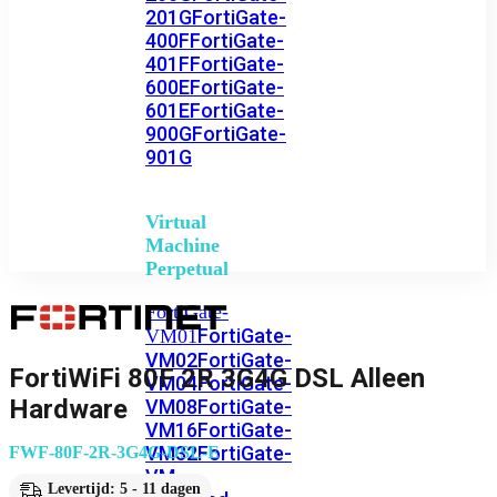
201G
FortiGate-
400F
FortiGate-
401F
FortiGate-
600E
FortiGate-
601E
FortiGate-
900G
FortiGate-
901G
Virtual
Machine
Perpetual
FortiGate-
FortiGate-
VM01
VM02
FortiGate-
FortiWiFi 80F 2R 3G4G DSL Alleen
VM04
FortiGate-
Hardware
VM08
FortiGate-
VM16
FortiGate-
VM32
FortiGate-
FWF-80F-2R-3G4G-DSL-E
VM
Levertijd: 5 - 11 dagen