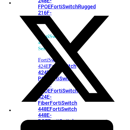
248E-
FPOE
FortiSwitchRugged
216F-
POE
FortiSwitch
400
Series
FortiSwitch
FortiSwitch
424E
424E-
POE
FortiSwitch
424E-
FPOE
FortiSwitch
424E-
Fiber
FortiSwitch
448E
FortiSwitch
448E-
POE
FortiSwitch
448E-