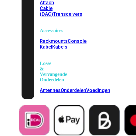
Attach
Cable
(DAC)
Transceivers
Accessoires
Rackmounts
Console
Kabel
Kabels
Losse
&
Vervangende
Onderdelen
Antennes
Onderdelen
Voedingen